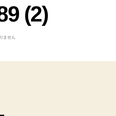
9 (2)
りません