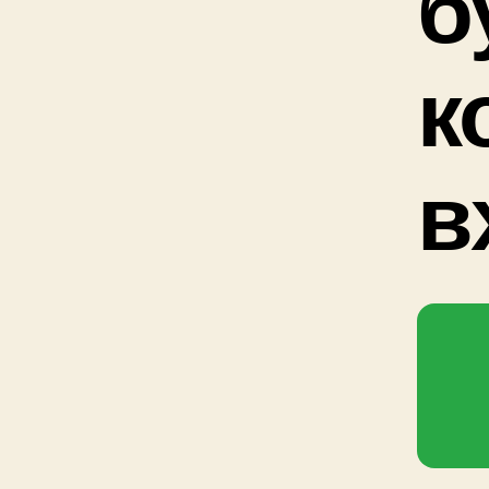
б
к
в