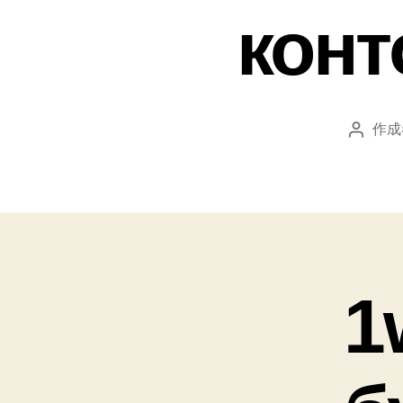
конт
作成
投
稿
者
1