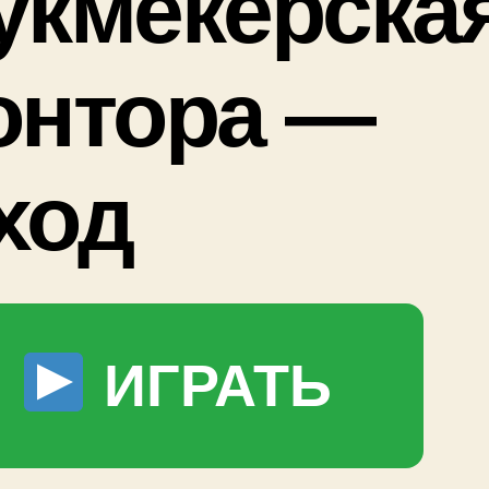
укмекерска
онтора —
ход
ИГРАТЬ