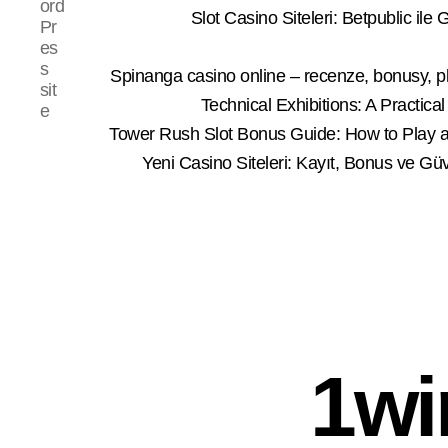
ord
Slot Casino Siteleri: Betpublic il
Pr
es
s
Spinanga casino online – recenze, bonusy, p
sit
Technical Exhibitions: A Practica
e
Tower Rush Slot Bonus Guide: How to Play 
Yeni Casino Siteleri: Kayıt, Bonus ve Güv
1wi