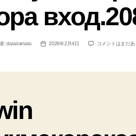
ора вход.208
1win
者:
darairamaru
2026年2月4日
コメントはまだあ
投
букмекерская
稿
контора
日
вход.2089
(2)
へ
の
win