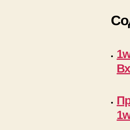
Со
1w
Вх
Пр
1w