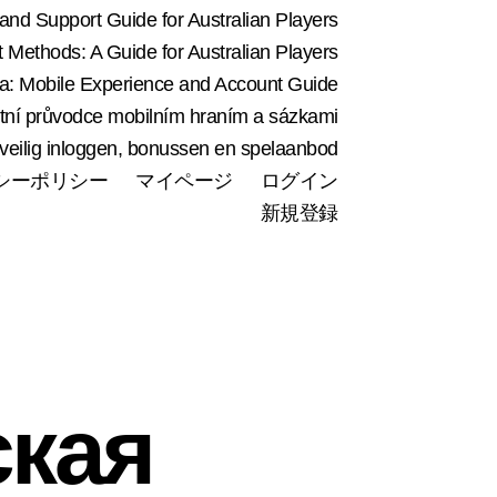
and Support Guide for Australian Players
Methods: A Guide for Australian Players
ia: Mobile Experience and Account Guide
etní průvodce mobilním hraním a sázkami
veilig inloggen, bonussen en spelaanbod
シーポリシー
マイページ
ログイン
新規登録
ская