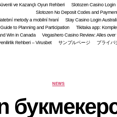
e Güvenli ve Kazançlı Oyun Rehberi
Slotozen Casino Login 
Slotozen No Deposit Codes and Payment 
latební metody a mobilní hraní
Stay Casino Login Austral
l Guide to Planning and Participation
Tikitaka app: Kompl
and Win in Canada
Vegashero Casino Review: Alles over 
enilirlik Rehberi – Virusbet
サンプルページ
プライバ
カ
NEWS
テ
ゴ
n букмекер
リ
ー