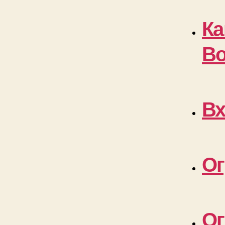
Ка
Во
Вх
Ог
Ог