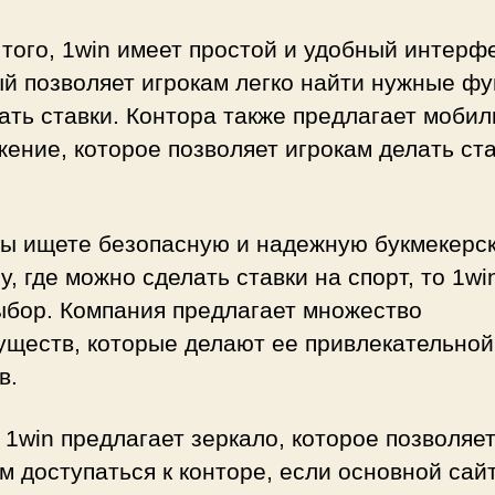
того, 1win имеет простой и удобный интерф
й позволяет игрокам легко найти нужные ф
ать ставки. Контора также предлагает моби
ение, которое позволяет игрокам делать ста
вы ищете безопасную и надежную букмекерс
у, где можно сделать ставки на спорт, то 1wi
ыбор. Компания предлагает множество
уществ, которые делают ее привлекательной
в.
 1win предлагает зеркало, которое позволяе
м доступаться к конторе, если основной сай