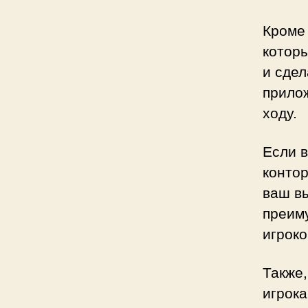
Кроме 
которы
и сдел
прилож
ходу.
Если 
контор
ваш в
преим
игроко
Также,
игрока