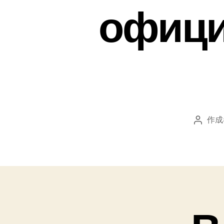
офици
作成
投
稿
者