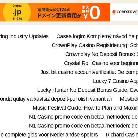
zing Industry Updates
Casea login: Kompletný návod na pr
CrownPlay Casino Registrierung: Schri
Crownplay No Deposit Bonus: S
Crystal Roll Casino voor beginne
Just bit casino accountverificatie: De co
Lucky 7 Casino App
Lucky Hunter No Deposit Bonus Guide: Eve
onda qulay va xavfsiz depozit‑pul olish variantlari
Mostbet
Music Festival Guide: How to Plan and Maxim
N1 Casino promo code en betaalmethoden: de 
N1 Casino promo code en betaalmethoden: de 
e complete gids voor Nederlandse spelers
Richard Casi