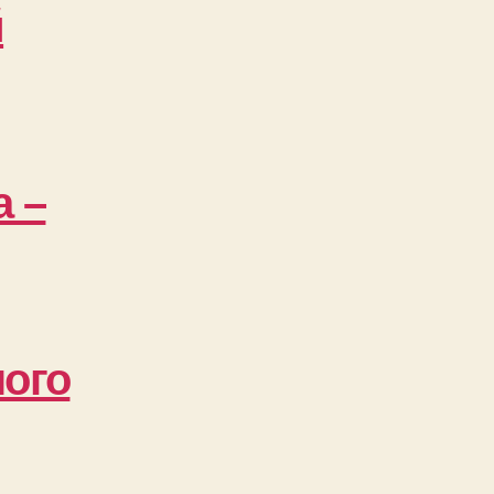
й
 –
ого