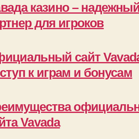
вада казино – надежны
ртнер для игроков
ициальный сайт Vavada
ступ к играм и бонусам
еимущества официальн
йта Vavada