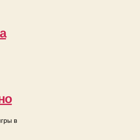
a
но
игры в