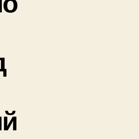
но
д
ый