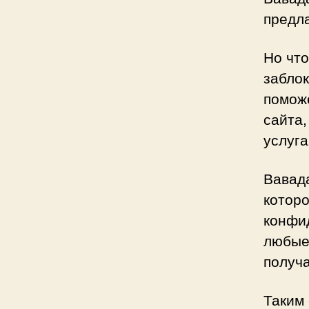
предла
Но что
заблок
поможе
сайта,
услуга
Вавада
которо
конфид
любые 
получа
Таким