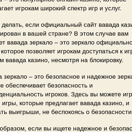
гает игрокам широкий спектр игр и услуг.
 делать, если официальный сайт вавада каз
ирован в вашей стране? В этом случае вам
т вавада зеркало – это зеркало официальн
 которое позволяет игрокам доступаться к иг
м вавада казино, несмотря на блокировку.
 зеркало – это безопасное и надежное зерк
е обеспечивает безопасность и
енциальность игроков. Здесь вы можете игр
игры, которые предлагает вавада казино, и
ть выигрыши, не беспокоясь о безопасности
 образом, если вы ищете надежное и безопа