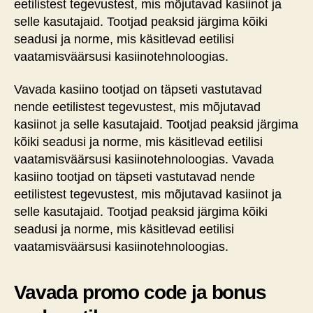
eetilistest tegevustest, mis mõjutavad kasiinot ja
selle kasutajaid. Tootjad peaksid järgima kõiki
seadusi ja norme, mis käsitlevad eetilisi
vaatamisväärsusi kasiinotehnoloogias.
Vavada kasiino tootjad on täpseti vastutavad
nende eetilistest tegevustest, mis mõjutavad
kasiinot ja selle kasutajaid. Tootjad peaksid järgima
kõiki seadusi ja norme, mis käsitlevad eetilisi
vaatamisväärsusi kasiinotehnoloogias. Vavada
kasiino tootjad on täpseti vastutavad nende
eetilistest tegevustest, mis mõjutavad kasiinot ja
selle kasutajaid. Tootjad peaksid järgima kõiki
seadusi ja norme, mis käsitlevad eetilisi
vaatamisväärsusi kasiinotehnoloogias.
Vavada promo code ja bonus