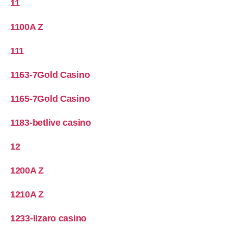
11
1100A Z
111
1163-7Gold Casino
1165-7Gold Casino
1183-betlive casino
12
1200A Z
1210A Z
1233-lizaro casino