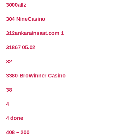
3000allz
304 NineCasino
312ankarainsaat.com 1
31867 05.02
32
3380-BroWinner Casino
38
4
4 done
408 – 200