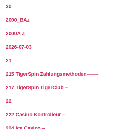
20
2000_BAz
2000A Z
2026-07-03
21
215 TigerSpin Zahlungsmethoden——-
217 TigerSpin TigerClub –
22
222 Casino Kontrolleur –
224 Ice Casino –