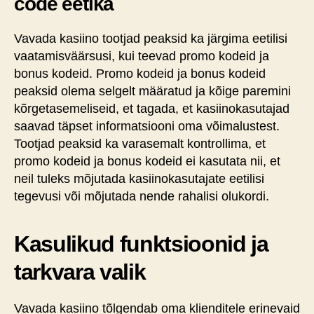
code eetika
Vavada kasiino tootjad peaksid ka järgima eetilisi
vaatamisväärsusi, kui teevad promo kodeid ja
bonus kodeid. Promo kodeid ja bonus kodeid
peaksid olema selgelt määratud ja kõige paremini
kõrgetasemeliseid, et tagada, et kasiinokasutajad
saavad täpset informatsiooni oma võimalustest.
Tootjad peaksid ka varasemalt kontrollima, et
promo kodeid ja bonus kodeid ei kasutata nii, et
neil tuleks mõjutada kasiinokasutajate eetilisi
tegevusi või mõjutada nende rahalisi olukordi.
Kasulikud funktsioonid ja
tarkvara valik
Vavada kasiino tõlgendab oma klienditele erinevaid