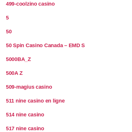
499-coolzino casino
5
50
50 Spin Casino Canada – EMD S
5000BA_Z
500A Z
509-magius casino
511 nine casino en ligne
514 nine casino
517 nine casino