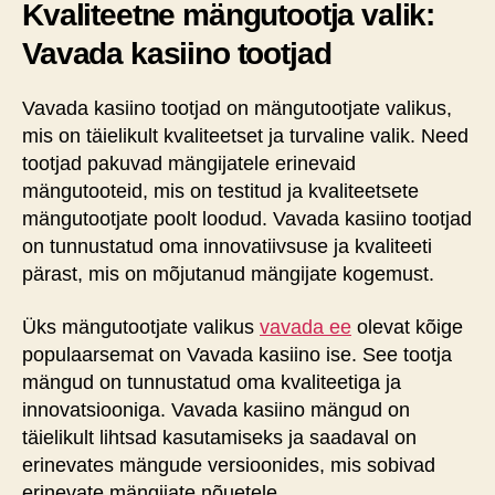
Kvaliteetne mängutootja valik:
Vavada kasiino tootjad
Vavada kasiino tootjad on mängutootjate valikus,
mis on täielikult kvaliteetset ja turvaline valik. Need
tootjad pakuvad mängijatele erinevaid
mängutooteid, mis on testitud ja kvaliteetsete
mängutootjate poolt loodud. Vavada kasiino tootjad
on tunnustatud oma innovatiivsuse ja kvaliteeti
pärast, mis on mõjutanud mängijate kogemust.
Üks mängutootjate valikus
vavada ee
olevat kõige
populaarsemat on Vavada kasiino ise. See tootja
mängud on tunnustatud oma kvaliteetiga ja
innovatsiooniga. Vavada kasiino mängud on
täielikult lihtsad kasutamiseks ja saadaval on
erinevates mängude versioonides, mis sobivad
erinevate mängijate nõuetele.