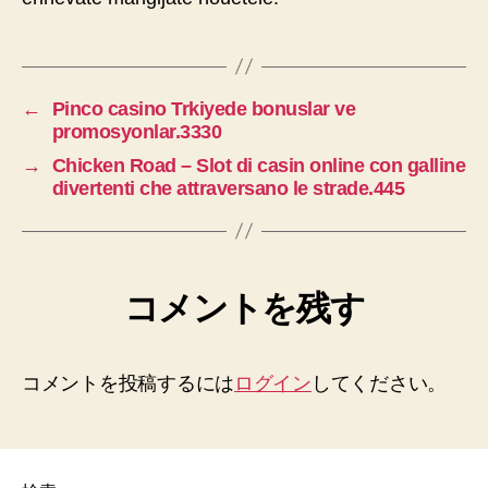
←
Pinco casino Trkiyede bonuslar ve
promosyonlar.3330
→
Chicken Road – Slot di casin online con galline
divertenti che attraversano le strade.445
コメントを残す
コメントを投稿するには
ログイン
してください。