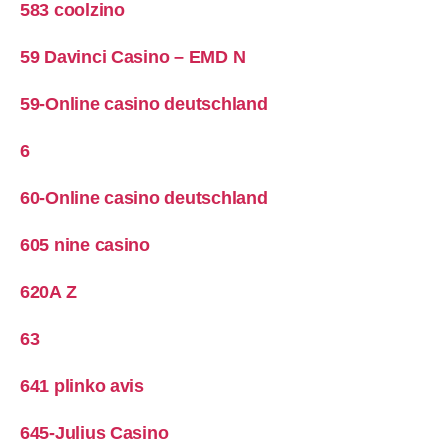
583 coolzino
59 Davinci Casino – EMD N
59-Online casino deutschland
6
60-Online casino deutschland
605 nine casino
620A Z
63
641 plinko avis
645-Julius Casino