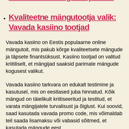
Kvaliteetne mängutootja valik:
Vavada kasiino tootjad
Vavada kasiino on Eestis populaarne online
mängutoit, mis pakub kõrge kvaliteetsete mängude
ja täpsete finantsüksust. Kasiino tootjad on valitud
kriitiliselt, et mängijad saaksid parimate mängude
kogusest valikut.
Vavada kasiino tarkvara on edukalt testimine ja
kasutusel, mis on eestlased juba hinnatud. Kõik
mängud on täielikult kriitiseeritud ja testitud, et
varata mängijatele turvalisust ja õiglust. Kui soovid,
saad kasutada vavada promo code, mis võimaldab
teil saada lisamaksu või vabasid sõitmed, et
kasutada mängude eest.