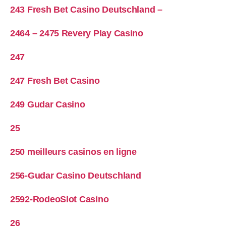
243 Fresh Bet Casino Deutschland –
2464 – 2475 Revery Play Casino
247
247 Fresh Bet Casino
249 Gudar Casino
25
250 meilleurs casinos en ligne
256-Gudar Casino Deutschland
2592-RodeoSlot Casino
26