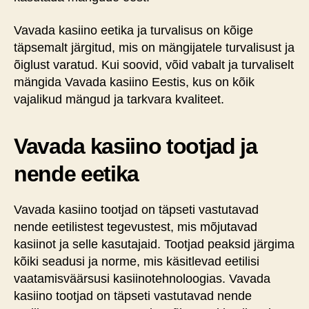
Vavada kasiino eetika ja turvalisus on kõige
täpsemalt järgitud, mis on mängijatele turvalisust ja
õiglust varatud. Kui soovid, võid vabalt ja turvaliselt
mängida Vavada kasiino Eestis, kus on kõik
vajalikud mängud ja tarkvara kvaliteet.
Vavada kasiino tootjad ja
nende eetika
Vavada kasiino tootjad on täpseti vastutavad
nende eetilistest tegevustest, mis mõjutavad
kasiinot ja selle kasutajaid. Tootjad peaksid järgima
kõiki seadusi ja norme, mis käsitlevad eetilisi
vaatamisväärsusi kasiinotehnoloogias. Vavada
kasiino tootjad on täpseti vastutavad nende