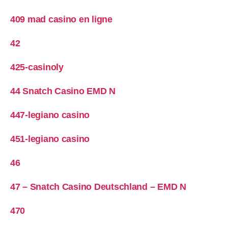
409 mad casino en ligne
42
425-casinoly
44 Snatch Casino EMD N
447-legiano casino
451-legiano casino
46
47 – Snatch Casino Deutschland – EMD N
470