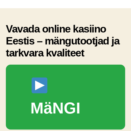
kasiino
Eestis
mngutootjad
ja
Vavada online kasiino
tarkvara
Eestis – mängutootjad ja
kvaliteet.2225
(2)
tarkvara kvaliteet
へ
の
MäNGI