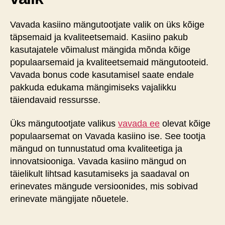
Vavada kasiino mängutootjate valik on üks kõige
täpsemaid ja kvaliteetsemaid. Kasiino pakub
kasutajatele võimalust mängida mõnda kõige
populaarsemaid ja kvaliteetsemaid mängutooteid.
Vavada bonus code kasutamisel saate endale
pakkuda edukama mängimiseks vajalikku
täiendavaid ressursse.
Üks mängutootjate valikus
vavada ee
olevat kõige
populaarsemat on Vavada kasiino ise. See tootja
mängud on tunnustatud oma kvaliteetiga ja
innovatsiooniga. Vavada kasiino mängud on
täielikult lihtsad kasutamiseks ja saadaval on
erinevates mängude versioonides, mis sobivad
erinevate mängijate nõuetele.