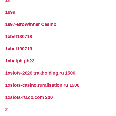
1899
1997-BroWinner Casino
1xbet180718
1xbet190719
1xbetph.ph22
1xslots-2026.trakholding.ru 1500
1xslots-casino.ruralisation.ru 1500
1xslots-ru.co.com 200
2