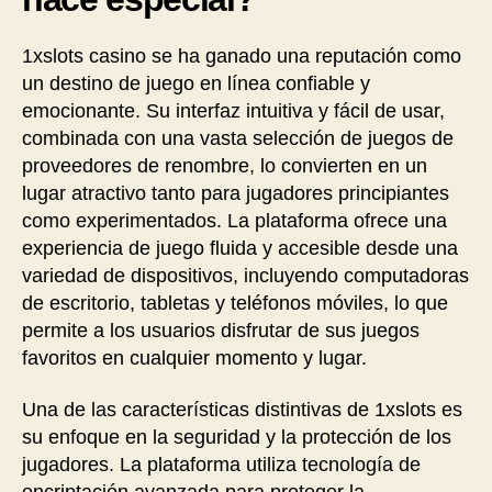
1xslots casino se ha ganado una reputación como
un destino de juego en línea confiable y
emocionante. Su interfaz intuitiva y fácil de usar,
combinada con una vasta selección de juegos de
proveedores de renombre, lo convierten en un
lugar atractivo tanto para jugadores principiantes
como experimentados. La plataforma ofrece una
experiencia de juego fluida y accesible desde una
variedad de dispositivos, incluyendo computadoras
de escritorio, tabletas y teléfonos móviles, lo que
permite a los usuarios disfrutar de sus juegos
favoritos en cualquier momento y lugar.
Una de las características distintivas de 1xslots es
su enfoque en la seguridad y la protección de los
jugadores. La plataforma utiliza tecnología de