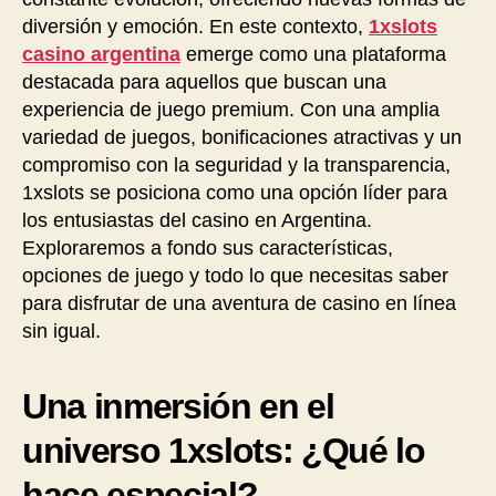
diversión y emoción. En este contexto,
1xslots
casino argentina
emerge como una plataforma
destacada para aquellos que buscan una
experiencia de juego premium. Con una amplia
variedad de juegos, bonificaciones atractivas y un
compromiso con la seguridad y la transparencia,
1xslots se posiciona como una opción líder para
los entusiastas del casino en Argentina.
Exploraremos a fondo sus características,
opciones de juego y todo lo que necesitas saber
para disfrutar de una aventura de casino en línea
sin igual.
Una inmersión en el
universo 1xslots: ¿Qué lo
hace especial?