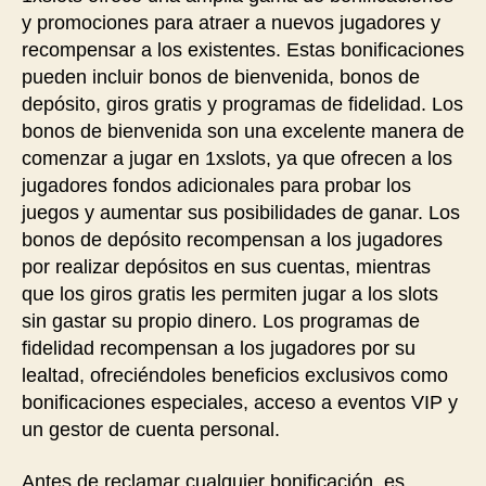
y promociones para atraer a nuevos jugadores y
recompensar a los existentes. Estas bonificaciones
pueden incluir bonos de bienvenida, bonos de
depósito, giros gratis y programas de fidelidad. Los
bonos de bienvenida son una excelente manera de
comenzar a jugar en 1xslots, ya que ofrecen a los
jugadores fondos adicionales para probar los
juegos y aumentar sus posibilidades de ganar. Los
bonos de depósito recompensan a los jugadores
por realizar depósitos en sus cuentas, mientras
que los giros gratis les permiten jugar a los slots
sin gastar su propio dinero. Los programas de
fidelidad recompensan a los jugadores por su
lealtad, ofreciéndoles beneficios exclusivos como
bonificaciones especiales, acceso a eventos VIP y
un gestor de cuenta personal.
Antes de reclamar cualquier bonificación, es