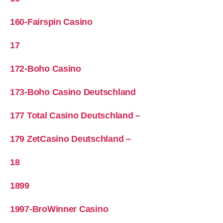
160-Fairspin Casino
17
172-Boho Casino
173-Boho Casino Deutschland
177 Total Casino Deutschland –
179 ZetCasino Deutschland –
18
1899
1997-BroWinner Casino