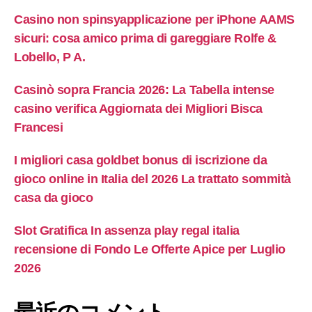
Casino non spinsyapplicazione per iPhone AAMS
sicuri: cosa amico prima di gareggiare Rolfe &
Lobello, P A.
Casinò sopra Francia 2026: La Tabella intense
casino verifica Aggiornata dei Migliori Bisca
Francesi
I migliori casa goldbet bonus di iscrizione da
gioco online in Italia del 2026 La trattato sommità
casa da gioco
Slot Gratifica In assenza play regal italia
recensione di Fondo Le Offerte Apice per Luglio
2026