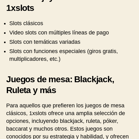
1xslots
Slots clásicos
Video slots con múltiples líneas de pago
Slots con temáticas variadas
Slots con funciones especiales (giros gratis,
multiplicadores, etc.)
Juegos de mesa: Blackjack,
Ruleta y más
Para aquellos que prefieren los juegos de mesa
clásicos, 1xslots ofrece una amplia selección de
opciones, incluyendo blackjack, ruleta, póker,
baccarat y muchos otros. Estos juegos son
conocidos por su estrategia y habilidad, y ofrecen