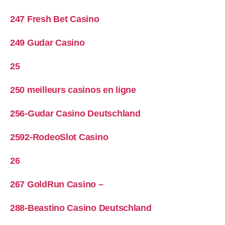
247 Fresh Bet Casino
249 Gudar Casino
25
250 meilleurs casinos en ligne
256-Gudar Casino Deutschland
2592-RodeoSlot Casino
26
267 GoldRun Casino –
288-Beastino Casino Deutschland