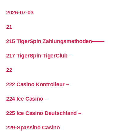
2026-07-03
21
215 TigerSpin Zahlungsmethoden——-
217 TigerSpin TigerClub –
22
222 Casino Kontrolleur –
224 Ice Casino –
225 Ice Casino Deutschland –
229-Spassino Casino