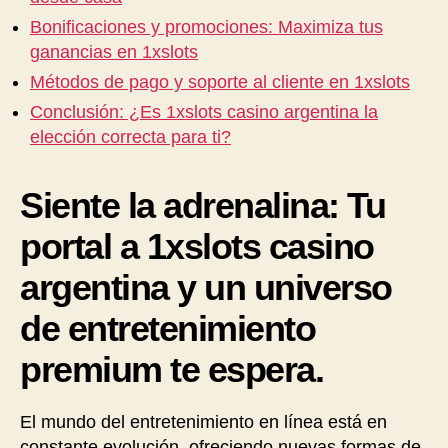
Bonificaciones y promociones: Maximiza tus
ganancias en 1xslots
Métodos de pago y soporte al cliente en 1xslots
Conclusión: ¿Es 1xslots casino argentina la
elección correcta para ti?
Siente la adrenalina: Tu
portal a 1xslots casino
argentina y un universo
de entretenimiento
premium te espera.
El mundo del entretenimiento en línea está en
constante evolución, ofreciendo nuevas formas de