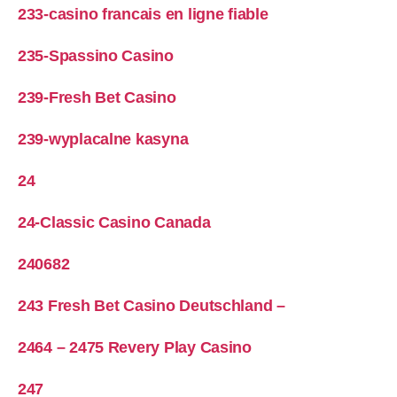
233-casino francais en ligne fiable
235-Spassino Casino
239-Fresh Bet Casino
239-wyplacalne kasyna
24
24-Classic Casino Canada
240682
243 Fresh Bet Casino Deutschland –
2464 – 2475 Revery Play Casino
247