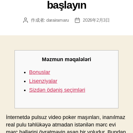
başlayın
作成者:
darairamaru
2026年2月3日
投
投
稿
稿
者
日
Məzmun məqalələri
Bonuslar
Lisenziyalar
Sizdən ödəniş seçimləri
İnternetdə pulsuz video poker maşınları, inanılmaz
real pulu təhlükəyə atmadan istənilən mərc evi
mərc həllərini öyrətməyin asan bir yoludur. Bundan