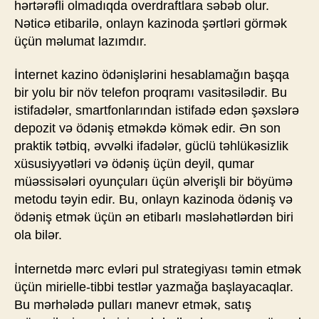
hərtərəfli olmadıqda overdraftlara səbəb olur.
Nəticə etibarilə, onlayn kazinoda şərtləri görmək
üçün məlumat lazımdır.
İnternet kazino ödənişlərini hesablamağın başqa
bir yolu bir növ telefon proqramı vasitəsilədir. Bu
istifadələr, smartfonlarından istifadə edən şəxslərə
depozit və ödəniş etməkdə kömək edir. Ən son
praktik tətbiq, əvvəlki ifadələr, güclü təhlükəsizlik
xüsusiyyətləri və ödəniş üçün deyil, qumar
müəssisələri oyunçuları üçün əlverişli bir böyümə
metodu təyin edir. Bu, onlayn kazinoda ödəniş və
ödəniş etmək üçün ən etibarlı məsləhətlərdən biri
ola bilər.
İnternetdə mərc evləri pul strategiyası təmin etmək
üçün mirielle-tibbi testlər yazmağa başlayacaqlar.
Bu mərhələdə pulları manevr etmək, satış