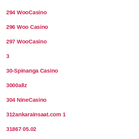
294 WooCasino
296 Woo Casino
297 WooCasino
3
30-Spinanga Casino
3000allz
304 NineCasino
312ankarainsaat.com 1
31867 05.02