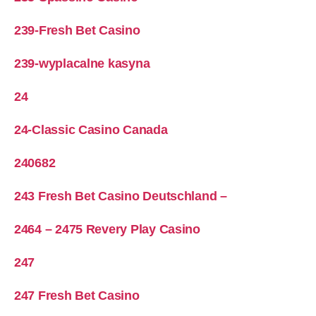
239-Fresh Bet Casino
239-wyplacalne kasyna
24
24-Classic Casino Canada
240682
243 Fresh Bet Casino Deutschland –
2464 – 2475 Revery Play Casino
247
247 Fresh Bet Casino