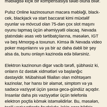
məbləğdə kiçik bir kompensasiya tələb oluna bilər.
Pulsz Online kazinosunun macəra məbləği, black-
cek, blackjack və start baccarat kimi müxtəlif
oyunlar və mövcud olan 75-dən çox slot maşını
oyunu tapmaq üçün əhəmiyyətli olacaq. Nevada
ştatındakı əsas veb tərtibatçılarına, məsələn, IGT
və beş Mmorpg-a toxunun. Kimsə ilk Nevada video
poker maşınlarını və ya bir az daha dəbli bir şey
alsa da, bunu onlayn kazinoda edə bilərsiniz.
Elektron kazinonun digər vacib tərəfi, şübhəsiz ki,
onların öz dəstək xidmətləri və başlanğıc
dəstəyidir. Mübahisəli filialları olan möhtəşəm
kazinolar, hər hansı bir əlamət, simptom və ya
sadəcə vəziyyət üçün şəxsə gecə-gündüz açıqdır.
İnsanlar daha pis vəziyyətlər üçün telefonla
elektron poçtla kömək istəməlidirlər. Bu, məsələn,