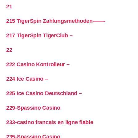
21
215 TigerSpin Zahlungsmethoden——-
217 TigerSpin TigerClub –
22
222 Casino Kontrolleur –
224 Ice Casino –
225 Ice Casino Deutschland –
229-Spassino Casino
233-casino francais en ligne fiable
235-Spassino Casino