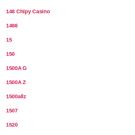
148 Chipy Casino
1486
15
150
1500A G
1500A Z
1500allz
1507
1520