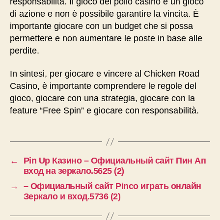
responsabilità. Il gioco del pollo casino è un gioco
di azione e non è possibile garantire la vincita. È
importante giocare con un budget che si possa
permettere e non aumentare le poste in base alle
perdite.
In sintesi, per giocare e vincere al Chicken Road
Casino, è importante comprendere le regole del
gioco, giocare con una strategia, giocare con la
feature “Free Spin” e giocare con responsabilità.
←
Pin Up Казино – Официальный сайт Пин Ап
вход на зеркало.5625 (2)
→
– Официальный сайт Pinco играть онлайн
Зеркало и вход.5736 (2)