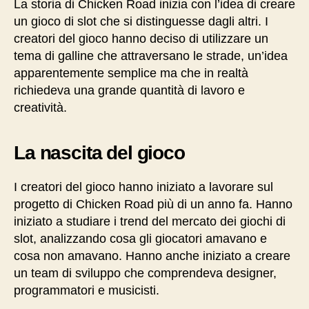
La storia di Chicken Road inizia con l’idea di creare
un gioco di slot che si distinguesse dagli altri. I
creatori del gioco hanno deciso di utilizzare un
tema di galline che attraversano le strade, un’idea
apparentemente semplice ma che in realtà
richiedeva una grande quantità di lavoro e
creatività.
La nascita del gioco
I creatori del gioco hanno iniziato a lavorare sul
progetto di Chicken Road più di un anno fa. Hanno
iniziato a studiare i trend del mercato dei giochi di
slot, analizzando cosa gli giocatori amavano e
cosa non amavano. Hanno anche iniziato a creare
un team di sviluppo che comprendeva designer,
programmatori e musicisti.