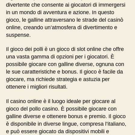
divertente che consente ai giocatori di immergersi
in un mondo di avventura e azione. In questo
gioco, le galline attraversano le strade del casinò
online, creando un’atmosfera di divertimento e
suspense.
Il gioco dei polli è un gioco di slot online che offre
una vasta gamma di opzioni per i giocatori. È
possibile giocare con galline diverse, ognuna con
le sue caratteristiche e bonus. Il gioco è facile da
giocare, ma richiede strategia e astuzia per
ottenere i migliori risultati.
Il casino online è il luogo ideale per giocare al
gioco del pollo casino. È possibile giocare con
galline diverse e ottenere bonus e premio. Il gioco
è disponibile in diverse lingue, compresa l’italiano,
e può essere giocato da dispositivi mobili e