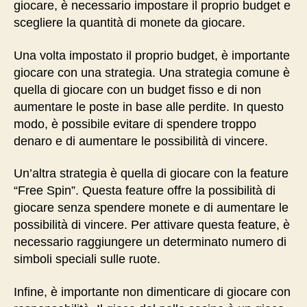
giocare, è necessario impostare il proprio budget e
scegliere la quantità di monete da giocare.
Una volta impostato il proprio budget, è importante
giocare con una strategia. Una strategia comune è
quella di giocare con un budget fisso e di non
aumentare le poste in base alle perdite. In questo
modo, è possibile evitare di spendere troppo
denaro e di aumentare le possibilità di vincere.
Un’altra strategia è quella di giocare con la feature
“Free Spin”. Questa feature offre la possibilità di
giocare senza spendere monete e di aumentare le
possibilità di vincere. Per attivare questa feature, è
necessario raggiungere un determinato numero di
simboli speciali sulle ruote.
Infine, è importante non dimenticare di giocare con