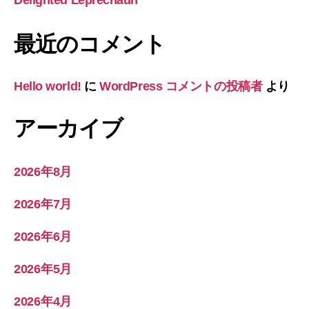
Delighted Leprechaun
最近のコメント
Hello world!
に
WordPress コメントの投稿者
より
アーカイブ
2026年8月
2026年7月
2026年6月
2026年5月
2026年4月