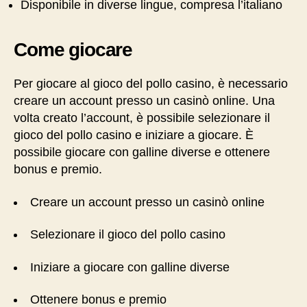
Disponibile in diverse lingue, compresa l’italiano
Come giocare
Per giocare al gioco del pollo casino, è necessario
creare un account presso un casinò online. Una
volta creato l’account, è possibile selezionare il
gioco del pollo casino e iniziare a giocare. È
possibile giocare con galline diverse e ottenere
bonus e premio.
Creare un account presso un casinò online
Selezionare il gioco del pollo casino
Iniziare a giocare con galline diverse
Ottenere bonus e premio