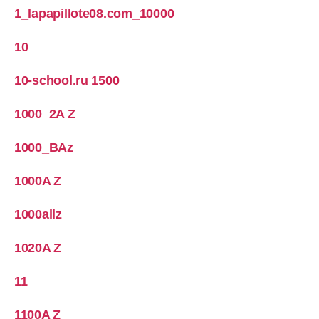
1_lapapillote08.com_10000
10
10-school.ru 1500
1000_2A Z
1000_BAz
1000A Z
1000allz
1020A Z
11
1100A Z