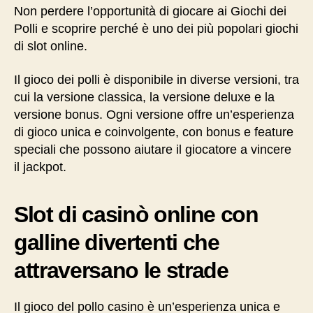
Non perdere l’opportunità di giocare ai Giochi dei
Polli e scoprire perché è uno dei più popolari giochi
di slot online.
Il gioco dei polli è disponibile in diverse versioni, tra
cui la versione classica, la versione deluxe e la
versione bonus. Ogni versione offre un’esperienza
di gioco unica e coinvolgente, con bonus e feature
speciali che possono aiutare il giocatore a vincere
il jackpot.
Slot di casinò online con
galline divertenti che
attraversano le strade
Il gioco del pollo casino è un’esperienza unica e