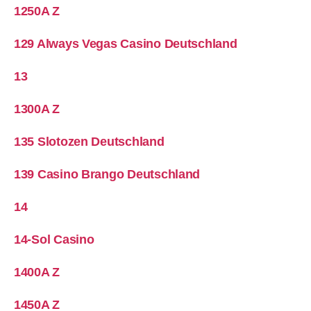
1250A Z
129 Always Vegas Casino Deutschland
13
1300A Z
135 Slotozen Deutschland
139 Casino Brango Deutschland
14
14-Sol Casino
1400A Z
1450A Z