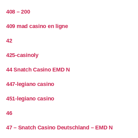
408 – 200
409 mad casino en ligne
42
425-casinoly
44 Snatch Casino EMD N
447-legiano casino
451-legiano casino
46
47 – Snatch Casino Deutschland – EMD N