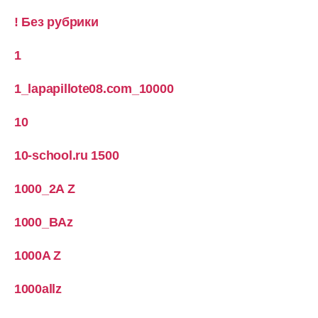
! Без рубрики
1
1_lapapillote08.com_10000
10
10-school.ru 1500
1000_2A Z
1000_BAz
1000A Z
1000allz