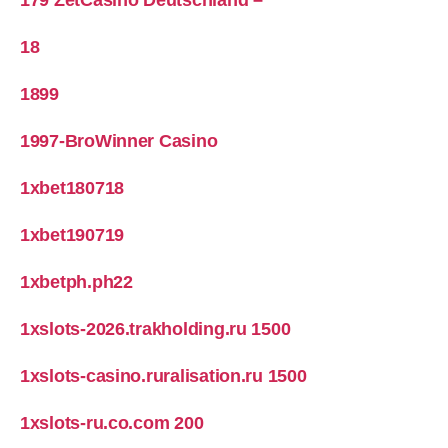
179 ZetCasino Deutschland –
18
1899
1997-BroWinner Casino
1xbet180718
1xbet190719
1xbetph.ph22
1xslots-2026.trakholding.ru 1500
1xslots-casino.ruralisation.ru 1500
1xslots-ru.co.com 200