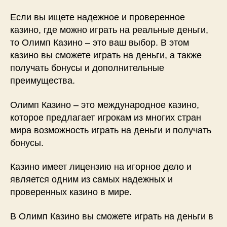
Если вы ищете надежное и проверенное
казино, где можно играть на реальные деньги,
то Олимп Казино – это ваш выбор. В этом
казино вы сможете играть на деньги, а также
получать бонусы и дополнительные
преимущества.
Олимп Казино – это международное казино,
которое предлагает игрокам из многих стран
мира возможность играть на деньги и получать
бонусы.
Казино имеет лицензию на игорное дело и
является одним из самых надежных и
проверенных казино в мире.
В Олимп Казино вы сможете играть на деньги в