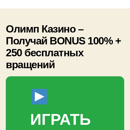
BONUS
100
250
бесплатных
Олимп Казино –
вращений.1932
Получай BONUS 100% +
へ
の
250 бесплатных
вращений
ИГРАТЬ