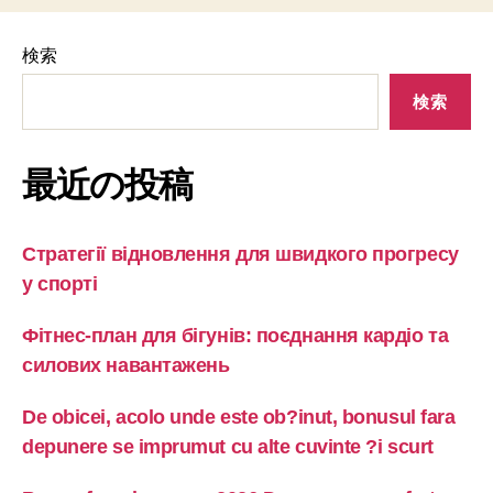
検索
検索
最近の投稿
Стратегії відновлення для швидкого прогресу
у спорті
Фітнес-план для бігунів: поєднання кардіо та
силових навантажень
De obicei, acolo unde este ob?inut, bonusul fara
depunere se imprumut cu alte cuvinte ?i scurt