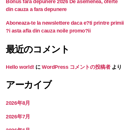
Bonus fara depunere 2026 De asemenea, oferte
din cauza a fara depunere
Aboneaza-te la newslettere daca e?ti printre primii
?i asta afla din cauza noile promo?ii
最近のコメント
Hello world!
に
WordPress コメントの投稿者
より
アーカイブ
2026年8月
2026年7月