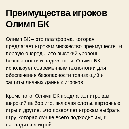
Преимущества игроков
Олимп БК
Олимп БК – это платформа, которая
предлагает игрокам множество преимуществ. В
первую очередь, это высокий уровень
безопасности и надежности. Олимп БК
использует современные технологии для
обеспечения безопасности транзакций и
защиты личных данных игроков.
Кроме того, Олимп БК предлагает игрокам
широкий выбор игр, включая слоты, карточные
игры и другие. Это позволяет игрокам выбрать
игру, которая лучше всего подходит им, и
насладиться игрой.