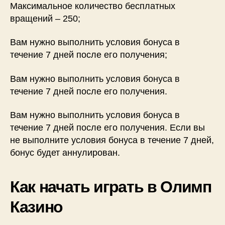
Максимальное количество бесплатных
вращений – 250;
Вам нужно выполнить условия бонуса в
течение 7 дней после его получения;
Вам нужно выполнить условия бонуса в
течение 7 дней после его получения.
Вам нужно выполнить условия бонуса в
течение 7 дней после его получения. Если вы
не выполните условия бонуса в течение 7 дней,
бонус будет аннулирован.
Как начать играть в Олимп
Казино