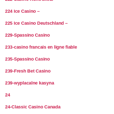
224 Ice Casino –
225 Ice Casino Deutschland –
229-Spassino Casino
233-casino francais en ligne fiable
235-Spassino Casino
239-Fresh Bet Casino
239-wyplacalne kasyna
24
24-Classic Casino Canada