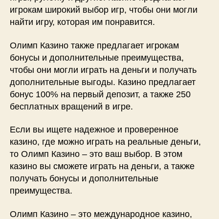
игрокам широкий выбор игр, чтобы они могли
найти игру, которая им понравится.
Олимп Казино также предлагает игрокам
бонусы и дополнительные преимущества,
чтобы они могли играть на деньги и получать
дополнительные выгоды. Казино предлагает
бонус 100% на первый депозит, а также 250
бесплатных вращений в игре.
Если вы ищете надежное и проверенное
казино, где можно играть на реальные деньги,
то Олимп Казино – это ваш выбор. В этом
казино вы сможете играть на деньги, а также
получать бонусы и дополнительные
преимущества.
Олимп Казино – это международное казино,