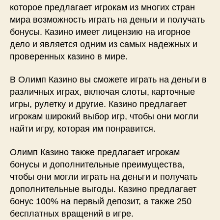
которое предлагает игрокам из многих стран
мира возможность играть на деньги и получать
бонусы. Казино имеет лицензию на игорное
дело и является одним из самых надежных и
проверенных казино в мире.
В Олимп Казино вы сможете играть на деньги в
различных играх, включая слоты, карточные
игры, рулетку и другие. Казино предлагает
игрокам широкий выбор игр, чтобы они могли
найти игру, которая им понравится.
Олимп Казино также предлагает игрокам
бонусы и дополнительные преимущества,
чтобы они могли играть на деньги и получать
дополнительные выгоды. Казино предлагает
бонус 100% на первый депозит, а также 250
бесплатных вращений в игре.