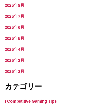
2025年8月
2025年7月
2025年6月
2025年5月
2025年4月
2025年3月
2025年2月
カテゴリー
! Competitive Gaming Tips