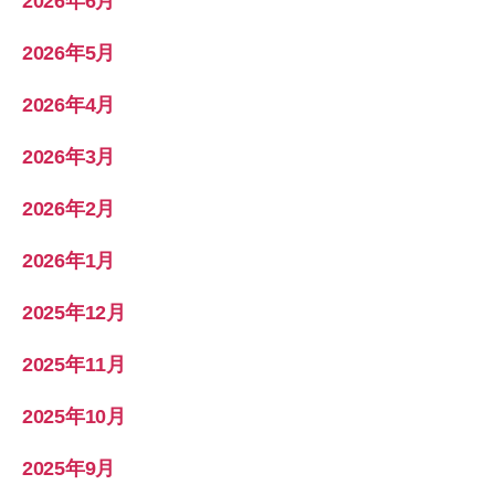
2026年6月
2026年5月
2026年4月
2026年3月
2026年2月
2026年1月
2025年12月
2025年11月
2025年10月
2025年9月