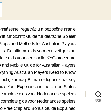
ihlásenie, registráciu a bezpečné hranie
tt‑für‑Schritt‑Guide für deutsche Spieler
teps and Methods for Australian Players
rs: De ultieme gids voor een veilige start
mplete gids voor een snelle KYC-procedure
 and Mobile Guide for Australian Players
rything Australian Players Need to Know
 pul çıxarmaq: Bilməli olduğunuz hər şey
ize Your Experience in the United States
complete gids voor Nederlandse spelers
complete gids voor Nederlandse spelers
検索
no Free Chip and Bonus Guide Explained