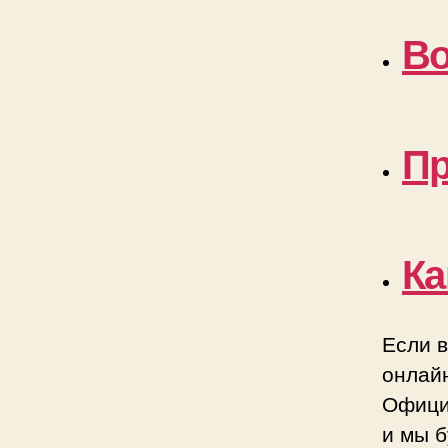
Во
Пр
Ка
Если 
онлайн
Официа
и мы б