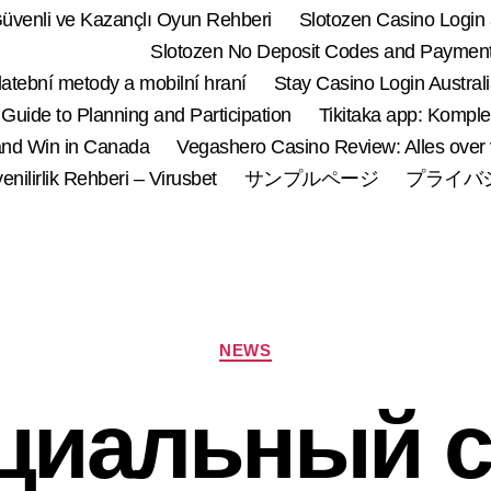
e Güvenli ve Kazançlı Oyun Rehberi
Slotozen Casino Login 
Slotozen No Deposit Codes and Payment 
latební metody a mobilní hraní
Stay Casino Login Austral
l Guide to Planning and Participation
Tikitaka app: Kompl
and Win in Canada
Vegashero Casino Review: Alles over 
enilirlik Rehberi – Virusbet
サンプルページ
プライバ
カ
NEWS
テ
ゴ
иальный с
リ
ー