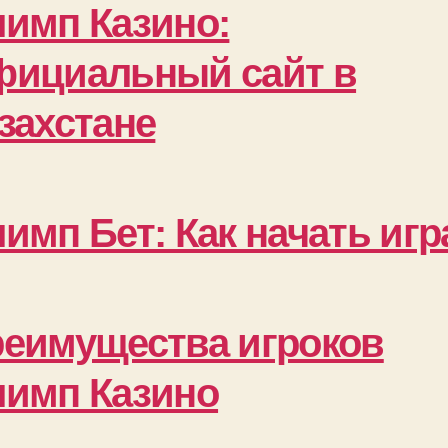
имп Казино:
ициальный сайт в
захстане
имп Бет: Как начать игр
еимущества игроков
имп Казино