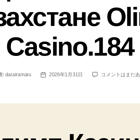
захстане Ol
Casino.184
Официальный
者:
darairamaru
2026年1月31日
コメントはまだ
投
сайт
稿
в
日
Казахстане
Olimp
Casino.184
へ
の