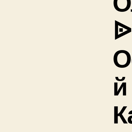
О
ᐉ
О
й
К