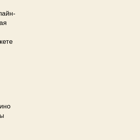
лайн-
чая
жете
о
зино
ды