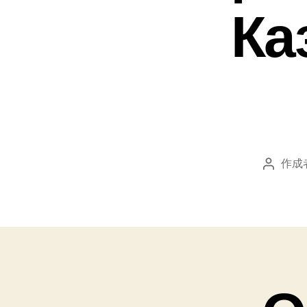
Ка
作成
投
稿
者