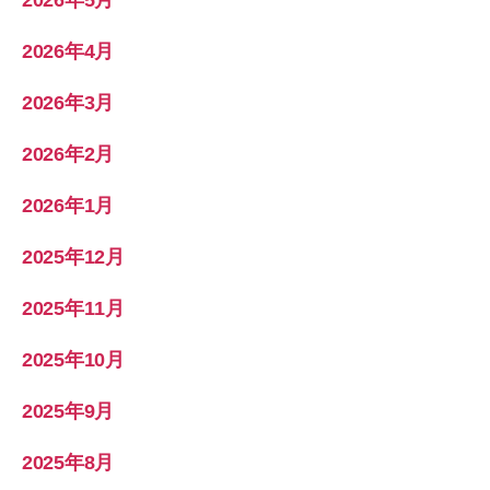
2026年4月
2026年3月
2026年2月
2026年1月
2025年12月
2025年11月
2025年10月
2025年9月
2025年8月