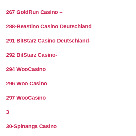
267 GoldRun Casino –
288-Beastino Casino Deutschland
291 BitStarz Casino Deutschland-
292 BitStarz Casino-
294 WooCasino
296 Woo Casino
297 WooCasino
3
30-Spinanga Casino