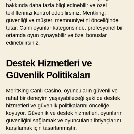
hakkında daha fazla bilgi edinebilir ve özel
tekliflerinizi kontrol edebilirsiniz. Meritking,
güvenliği ve müşteri memnuniyetini önceliğinde
tutar. Canlı oyunlar kategorisinde, profesyonel bir
ortamda oyun oynayabilir ve özel bonuslar
edinebilirsiniz.
Destek Hizmetleri ve
Güvenlik Politikaları
MeritKing Canlı Casino, oyuncuların güvenli ve
rahat bir deneyim yaşayabileceği şekilde destek
hizmetleri ve güvenlik politikalarını önceliğe
koyuyor. Güvenlik ve destek hizmetleri, oyunların
güvenliğini sağlamak ve oyuncuların ihtiyaçlarını
karşılamak için tasarlanmıştır.