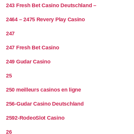
243 Fresh Bet Casino Deutschland –
2464 – 2475 Revery Play Casino
247
247 Fresh Bet Casino
249 Gudar Casino
25
250 meilleurs casinos en ligne
256-Gudar Casino Deutschland
2592-RodeoSlot Casino
26