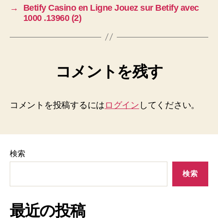
→
Betify Casino en Ligne Jouez sur Betify avec
1000 .13960 (2)
コメントを残す
コメントを投稿するには
ログイン
してください。
検索
検索
最近の投稿