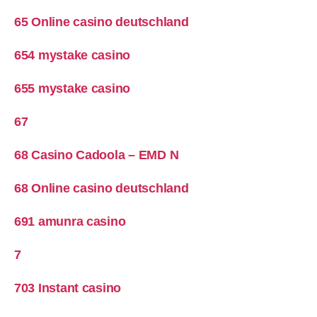
65 Online casino deutschland
654 mystake casino
655 mystake casino
67
68 Casino Cadoola – EMD N
68 Online casino deutschland
691 amunra casino
7
703 Instant casino