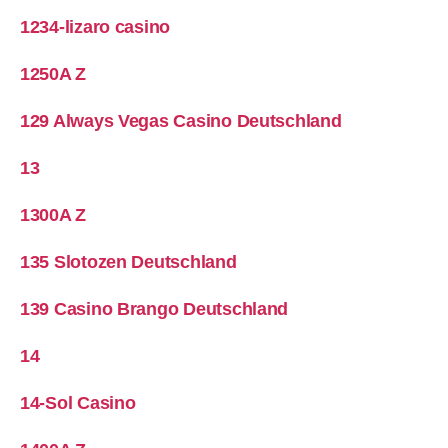
1234-lizaro casino
1250A Z
129 Always Vegas Casino Deutschland
13
1300A Z
135 Slotozen Deutschland
139 Casino Brango Deutschland
14
14-Sol Casino