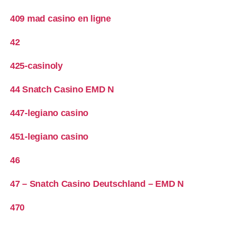
409 mad casino en ligne
42
425-casinoly
44 Snatch Casino EMD N
447-legiano casino
451-legiano casino
46
47 – Snatch Casino Deutschland – EMD N
470