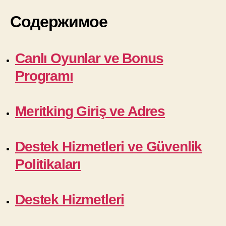
Содержимое
Canlı Oyunlar ve Bonus
Programı
Meritking Giriş ve Adres
Destek Hizmetleri ve Güvenlik
Politikaları
Destek Hizmetleri