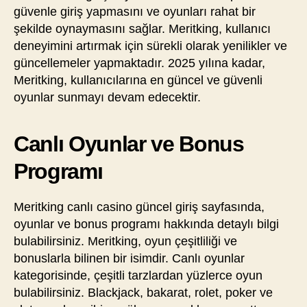
güvenle giriş yapmasını ve oyunları rahat bir
şekilde oynaymasını sağlar. Meritking, kullanıcı
deneyimini artırmak için sürekli olarak yenilikler ve
güncellemeler yapmaktadır. 2025 yılına kadar,
Meritking, kullanıcılarına en güncel ve güvenli
oyunlar sunmayı devam edecektir.
Canlı Oyunlar ve Bonus
Programı
Meritking canlı casino güncel giriş sayfasında,
oyunlar ve bonus programı hakkında detaylı bilgi
bulabilirsiniz. Meritking, oyun çeşitliliği ve
bonuslarla bilinen bir isimdir. Canlı oyunlar
kategorisinde, çeşitli tarzlardan yüzlerce oyun
bulabilirsiniz. Blackjack, bakarat, rolet, poker ve