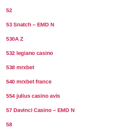
52
53 Snatch – EMD N
530A Z
532 legiano casino
538 mrxbet
540 mrxbet france
554 julius casino avis
57 Davinci Casino – EMD N
58