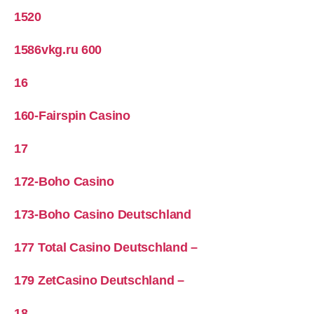
1520
1586vkg.ru 600
16
160-Fairspin Casino
17
172-Boho Casino
173-Boho Casino Deutschland
177 Total Casino Deutschland –
179 ZetCasino Deutschland –
18