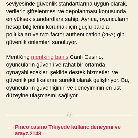
seviyesinde güvenlik standartlarına uygun olarak,
verilerin şifrelenmesi ve depolanması konusunda
en yüksek standardlara sahip. Ayrıca, oyuncuların
hesap bilgilerini korumak için güçlü parola
politikaları ve two-factor authentication (2FA) gibi
güvenlik önlemleri sunuluyor.
MeritKing
meritking bahis
Canlı Casino,
oyuncuların güvenli ve rahat bir ortamda
oynayabilecekleri şekilde destek hizmetleri ve
güvenlik politikalarını sürekli olarak geliştiriyor. Bu,
oyuncuların güvenliğinin ve deneyiminin en üst
düzeyine ulaşmasını sağlıyor.
←
Pinco casino Trkiyede kullanc deneyimi ve
arayz.2148