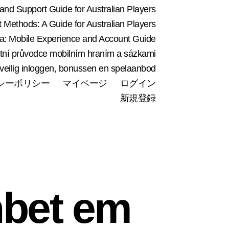
and Support Guide for Australian Players
Methods: A Guide for Australian Players
ia: Mobile Experience and Account Guide
etní průvodce mobilním hraním a sázkami
veilig inloggen, bonussen en spelaanbod
シーポリシー
マイページ
ログイン
新規登録
nbet em