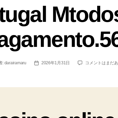
tugal Mtodo
agamento.5
Casino
者:
darairamaru
2026年1月31日
コメントはまだ
投
online
稿
Leonbet
日
em
Portugal
Mtodos
de
pagamento.568
へ