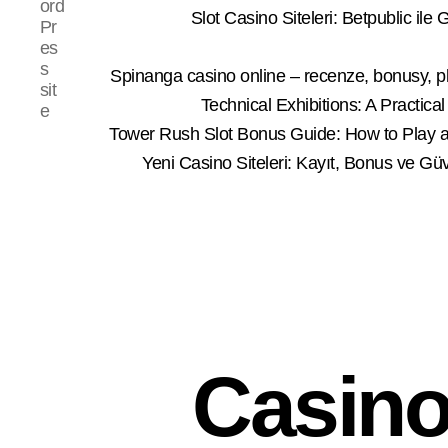
ord
Slot Casino Siteleri: Betpublic il
Pr
es
s
Spinanga casino online – recenze, bonusy, p
sit
Technical Exhibitions: A Practica
e
Tower Rush Slot Bonus Guide: How to Play 
Yeni Casino Siteleri: Kayıt, Bonus ve Güv
Casino