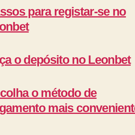
ssos para registar-se no
onbet
ça o depósito no Leonbet
colha o método de
gamento mais convenient