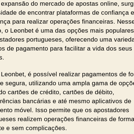
expansão do mercado de apostas online, surg
idade de encontrar plataformas de confiança 
nça para realizar operações financeiras. Ness
o, o Leonbet é uma das opções mais populares
stadores portugueses, oferecendo uma varied
s de pagamento para facilitar a vida dos seus
s.
Leonbet, é possível realizar pagamentos de f
 e segura, utilizando uma ampla gama de opçõ
do cartões de crédito, cartões de débito,
erências bancárias e até mesmo aplicativos de
nto móvel. Isso permite que os apostadores
ueses realizem operações financeiras de form
nte e sem complicações.