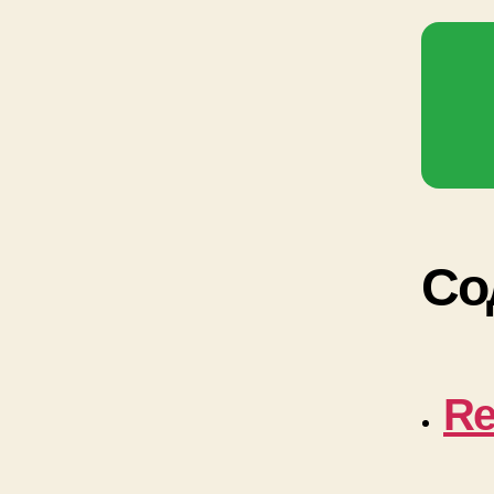
Со
Re