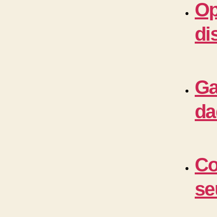
Op
di
Ga
da
Co
se