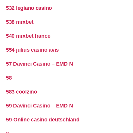
532 legiano casino
538 mrxbet
540 mrxbet france
554 julius casino avis
57 Davinci Casino – EMD N
58
583 coolzino
59 Davinci Casino – EMD N
59-Online casino deutschland