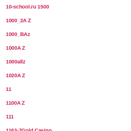
10-school.ru 1500
1000_2A Z
1000_BAz
1000A Z
1000allz
1020A Z
11
1100A Z
111
1163-7Gold Casino