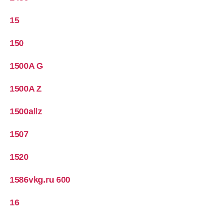
15
150
1500A G
1500A Z
1500allz
1507
1520
1586vkg.ru 600
16