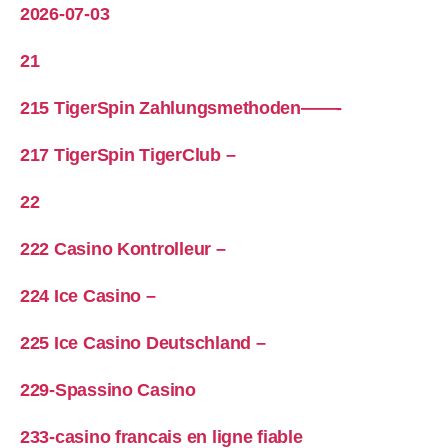
2026-07-03
21
215 TigerSpin Zahlungsmethoden——-
217 TigerSpin TigerClub –
22
222 Casino Kontrolleur –
224 Ice Casino –
225 Ice Casino Deutschland –
229-Spassino Casino
233-casino francais en ligne fiable