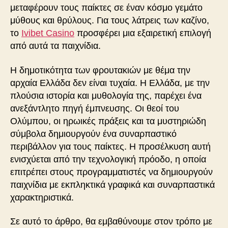
μεταφέρουν τους παίκτες σε έναν κόσμο γεμάτο
μύθους και θρύλους. Για τους λάτρεις των καζίνο,
το
Ivibet Casino
προσφέρει μια εξαιρετική επιλογή
από αυτά τα παιχνίδια.
Η δημοτικότητα των φρουτακιών με θέμα την
αρχαία Ελλάδα δεν είναι τυχαία. Η Ελλάδα, με την
πλούσια ιστορία και μυθολογία της, παρέχει ένα
ανεξάντλητο πηγή έμπνευσης. Οι θεοί του
Ολύμπου, οι ηρωικές πράξεις και τα μυστηριώδη
σύμβολα δημιουργούν ένα συναρπαστικό
περιβάλλον για τους παίκτες. Η προσέλκυση αυτή
ενισχύεται από την τεχνολογική πρόοδο, η οποία
επιτρέπει στους προγραμματιστές να δημιουργούν
παιχνίδια με εκπληκτικά γραφικά και συναρπαστικά
χαρακτηριστικά.
Σε αυτό το άρθρο, θα εμβαθύνουμε στον τρόπο με