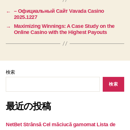
←
– Официальный Сайт Vavada Casino
2025.1227
→
Maximizing Winnings: A Case Study on the
Online Casino with the Highest Payouts
検索
検索
最近の投稿
NetBet Strânsă Cel măciucă gamomat Lista de