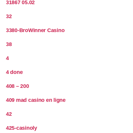
31867 05.02
32
3380-BroWinner Casino
38
4
4 done
408 – 200
409 mad casino en ligne
42
425-casinoly