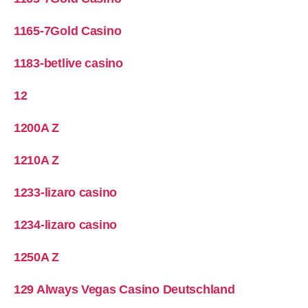
1165-7Gold Casino
1183-betlive casino
12
1200A Z
1210A Z
1233-lizaro casino
1234-lizaro casino
1250A Z
129 Always Vegas Casino Deutschland