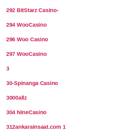
292 BitStarz Casino-
294 WooCasino
296 Woo Casino
297 WooCasino
3
30-Spinanga Casino
3000allz
304 NineCasino
312ankarainsaat.com 1