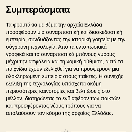
Συμπεράσματα
Τα φρουτάκια με θέμα την αρχαία Ελλάδα
προσφέρουν μια συναρπαστική και διασκεδαστική
εμπειρία, συνδυάζοντας την ιστορική γοητεία με την
σύγχρονη τεχνολογία. Από τα εντυπωσιακά
γραφικά και τα συναρπαστικά μπόνους γύρους
μέχρι την ασφάλεια και τη νομική ρύθμιση, αυτά τα
παιχνίδια έχουν εξελιχθεί για να προσφέρουν μια
ολοκληρωμένη εμπειρία στους παίκτες. Η συνεχής
εξέλιξη της τεχνολογίας υπόσχεται ακόμη
περισσότερες καινοτομίες και βελτιώσεις στο
μέλλον, διατηρώντας το ενδιαφέρον των παικτών
και προσφέροντας νέους τρόπους για να
απολαύσουν τον κόσμο της αρχαίας Ελλάδας.