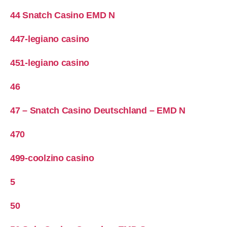
44 Snatch Casino EMD N
447-legiano casino
451-legiano casino
46
47 – Snatch Casino Deutschland – EMD N
470
499-coolzino casino
5
50