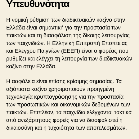
Υπευθυνότητα
Η νομική ρύθμιση των διαδικτυακών καζίνο στην
Ελλάδα είναι σημαντική για την προστασία των
παικτών και τη διασφάλιση της δίκαιης λειτουργίας
των παιχνιδιών. Η Ελληνική Επιτροπή Εποπτείας
και Ελέγχου Παιγνίων (ΕΕΕΠ) είναι ο φορέας που
ρυθμίζει και ελέγχει τη λειτουργία των διαδικτυακών
καζίνο στην Ελλάδα.
Η ασφάλεια είναι επίσης κρίσιμης σημασίας. Τα
αξιόπιστα καζίνο χρησιμοποιούν προηγμένη
τεχνολογία κρυπτογράφησης για την προστασία
των προσωπικών και οικονομικών δεδομένων των
παικτών. Επιπλέον, τα παιχνίδια ελέγχονται τακτικά
από ανεξάρτητους φορείς για να διασφαλιστεί η
δικαιοσύνη και η τυχαιότητα των αποτελεσμάτων.