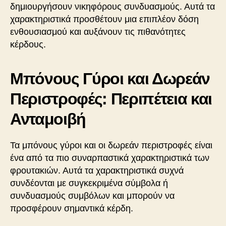
δημιουργήσουν νικηφόρους συνδυασμούς. Αυτά τα
χαρακτηριστικά προσθέτουν μια επιπλέον δόση
ενθουσιασμού και αυξάνουν τις πιθανότητες
κέρδους.
Μπόνους Γύροι και Δωρεάν
Περιστροφές: Περιπέτεια και
Ανταμοιβή
Τα μπόνους γύροι και οι δωρεάν περιστροφές είναι
ένα από τα πιο συναρπαστικά χαρακτηριστικά των
φρουτακιών. Αυτά τα χαρακτηριστικά συχνά
συνδέονται με συγκεκριμένα σύμβολα ή
συνδυασμούς συμβόλων και μπορούν να
προσφέρουν σημαντικά κέρδη.