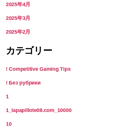
2025年4月
2025年3月
2025年2月
カテゴリー
! Competitive Gaming Tips
! Без рубрики
1
1_lapapillote08.com_10000
10