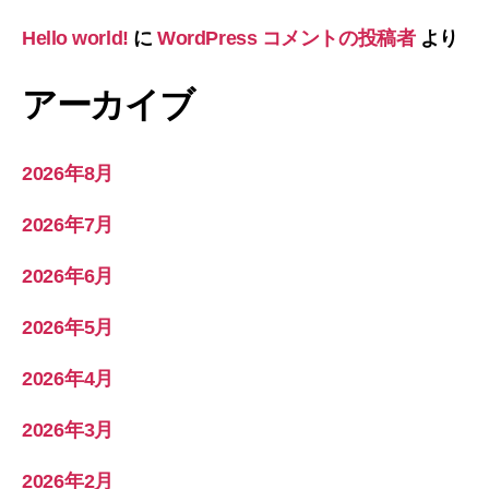
Hello world!
に
WordPress コメントの投稿者
より
アーカイブ
2026年8月
2026年7月
2026年6月
2026年5月
2026年4月
2026年3月
2026年2月