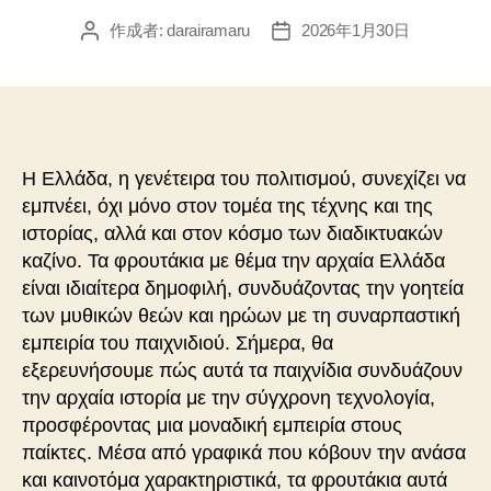
作成者:
darairamaru
2026年1月30日
投
投
稿
稿
者
日
Η Ελλάδα, η γενέτειρα του πολιτισμού, συνεχίζει να
εμπνέει, όχι μόνο στον τομέα της τέχνης και της
ιστορίας, αλλά και στον κόσμο των διαδικτυακών
καζίνο. Τα φρουτάκια με θέμα την αρχαία Ελλάδα
είναι ιδιαίτερα δημοφιλή, συνδυάζοντας την γοητεία
των μυθικών θεών και ηρώων με τη συναρπαστική
εμπειρία του παιχνιδιού. Σήμερα, θα
εξερευνήσουμε πώς αυτά τα παιχνίδια συνδυάζουν
την αρχαία ιστορία με την σύγχρονη τεχνολογία,
προσφέροντας μια μοναδική εμπειρία στους
παίκτες. Μέσα από γραφικά που κόβουν την ανάσα
και καινοτόμα χαρακτηριστικά, τα φρουτάκια αυτά