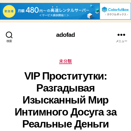
adofad
検索
メニュー
カ
未分類
テ
VIP Проститутки:
ゴ
リ
Разгадывая
ー
Изысканный Мир
Интимного Досуга за
Реальные Деньги