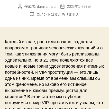
作成者:
darairamaru
2026年1月29日
投
投
稿
稿
VIP
コメントはまだありません
者
日
Проститутки:
Разгадывая
Изысканный
Мир
Интимного
Каждый из нас, рано или поздно, задается
Досуга
вопросом о границах человеческих желаний и о
за
том, как эти желания могут быть реализованы.
Реальные
Удивительно, но в 21 веке появляются все
Деньги
новые и новые грани удовлетворения интимных
へ
потребностей, и VIP-проституция — это лишь
の
одна из них. Время от времени мы слышим об
этом феномене, но каково его истинное
выражение и каковы преимущества для
клиентов? В этой статье мы глубокое
погрузимся в мир VIP-проституток и узнаем, что
стоит за этим понятием, почему оно стало