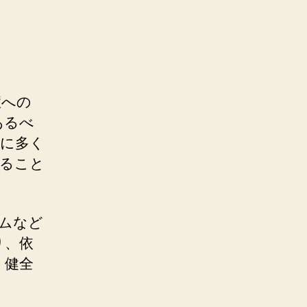
症への
あるべ
庭に多く
じること
ムなど
り、依
、健全
。