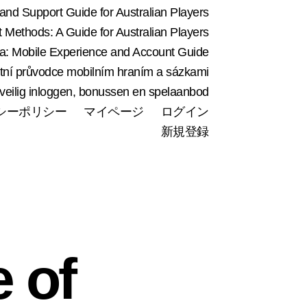
and Support Guide for Australian Players
Methods: A Guide for Australian Players
ia: Mobile Experience and Account Guide
etní průvodce mobilním hraním a sázkami
veilig inloggen, bonussen en spelaanbod
シーポリシー
マイページ
ログイン
新規登録
 of