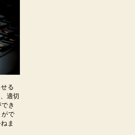
たせる
、適切
ができ
とがで
かねま