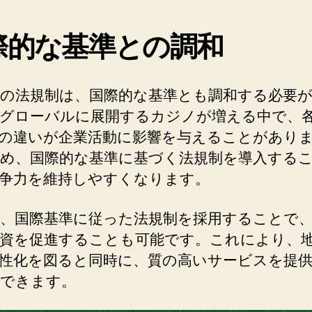
際的な基準との調和
の法規制は、国際的な基準とも調和する必要
グローバルに展開するカジノが増える中で、
の違いが企業活動に影響を与えることがあり
め、国際的な基準に基づく法規制を導入する
争力を維持しやすくなります。
、国際基準に従った法規制を採用することで
資を促進することも可能です。これにより、
性化を図ると同時に、質の高いサービスを提
できます。