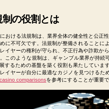
規制の役割とは
における法規制は、業界全体の健全性と公正性
めに不可欠です。法規制が整備されることに
レイヤーの権利が守られ、不正行為や詐欺か
。このような規制は、ギャンブル業界が持続
展するための基盤を築く役割も果たしていま
レイヤーが自分に最適なカジノを見つけるた
 casino comparisons
を参考にすることが重要