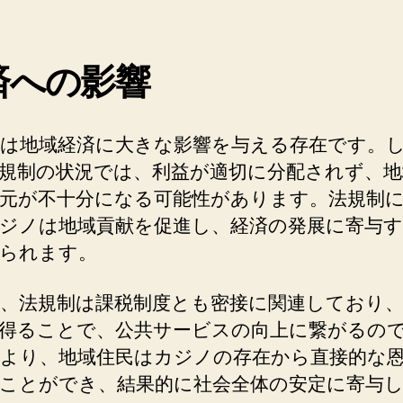
済への影響
は地域経済に大きな影響を与える存在です。
規制の状況では、利益が適切に分配されず、地
元が不十分になる可能性があります。法規制
ジノは地域貢献を促進し、経済の発展に寄与
られます。
、法規制は課税制度とも密接に関連しており
得ることで、公共サービスの向上に繋がるの
より、地域住民はカジノの存在から直接的な
ことができ、結果的に社会全体の安定に寄与