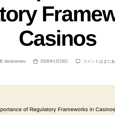
tory Framew
Casinos
The
者:
darairamaru
2026年1月29日
コメントはまだ
投
Importance
稿
of
日
Regulatory
Frameworks
in
Casinos
へ
portance of Regulatory Frameworks in Casino
の