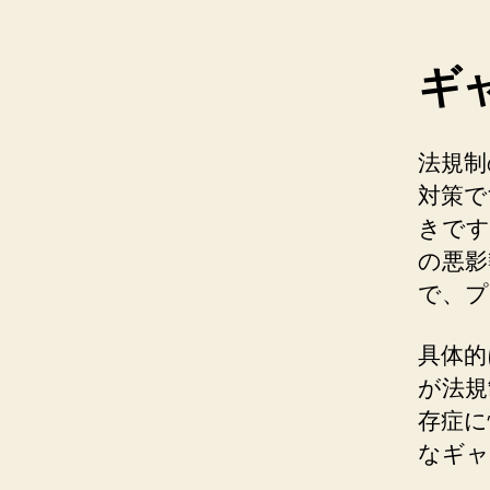
ギ
法規制
対策で
きです
の悪影
で、プ
具体的
が法規
存症に
なギャ