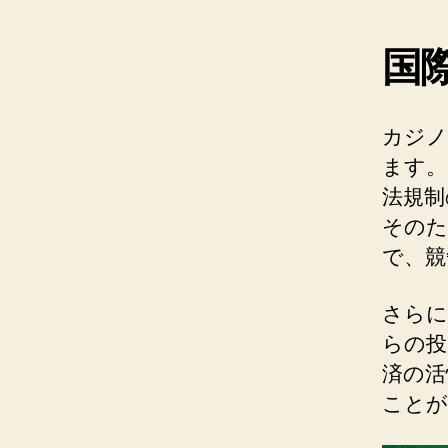
国
カジノ
ます。
法規制
そのた
で、競
さらに
らの投
済の活
ことが