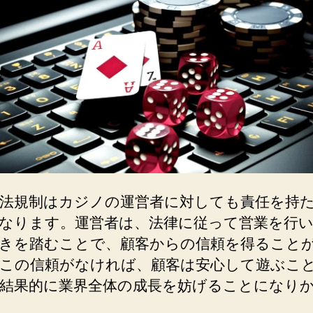
法規制はカジノの運営者に対しても責任を持
なります。運営者は、法律に従って営業を行い
きを踏むことで、顧客からの信頼を得ること
この信頼がなければ、顧客は安心して遊ぶこ
結果的に業界全体の成長を妨げることになり