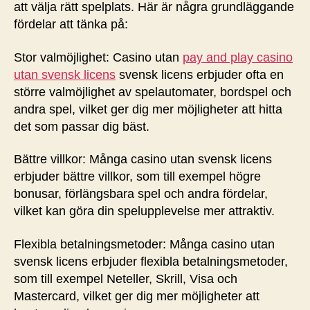
att välja rätt spelplats. Här är några grundläggande
fördelar att tänka på:
Stor valmöjlighet: Casino utan
pay and play casino
utan svensk licens
svensk licens erbjuder ofta en
större valmöjlighet av spelautomater, bordspel och
andra spel, vilket ger dig mer möjligheter att hitta
det som passar dig bäst.
Bättre villkor: Många casino utan svensk licens
erbjuder bättre villkor, som till exempel högre
bonusar, förlängsbara spel och andra fördelar,
vilket kan göra din spelupplevelse mer attraktiv.
Flexibla betalningsmetoder: Många casino utan
svensk licens erbjuder flexibla betalningsmetoder,
som till exempel Neteller, Skrill, Visa och
Mastercard, vilket ger dig mer möjligheter att