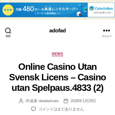
adofad
検索
メニュー
カ
NEWS
テ
Online Casino Utan
ゴ
リ
Svensk Licens – Casino
ー
utan Spelpaus.4833 (2)
作成者:
darairamaru
2026年1月29日
投
投
稿
稿
Online
コメントはまだありません
者
日
Casino