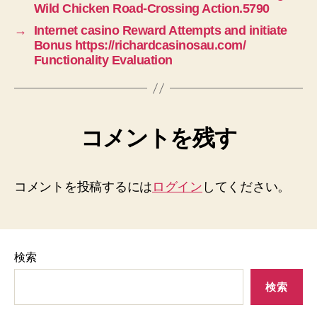
Wild Chicken Road-Crossing Action.5790
→
Internet casino Reward Attempts and initiate
Bonus https://richardcasinosau.com/
Functionality Evaluation
コメントを残す
コメントを投稿するには
ログイン
してください。
検索
検索