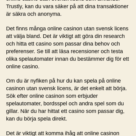
Trustly, kan du vara säker på att dina transaktioner
är säkra och anonyma.
Det finns många online casinon utan svensk licens
att välja bland. Det är viktigt att göra din research
och hitta ett casino som passar dina behov och
preferenser. Se till att läsa recensioner och testa
olika spelautomater innan du bestämmer dig för ett
online casino.
Om du är nyfiken på hur du kan spela på online
casinon utan svensk licens, är det enkelt att börja.
Sök efter online casinon som erbjuder
spelautomater, bordsspel och andra spel som du
gillar. När du har hittat ett casino som passar dig,
kan du börja spela direkt.
Det är viktigt att komma ihåg att online casinon