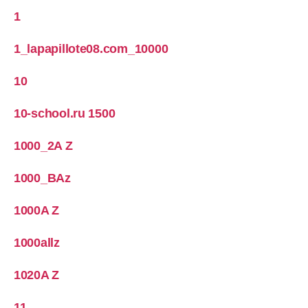
1
1_lapapillote08.com_10000
10
10-school.ru 1500
1000_2A Z
1000_BAz
1000A Z
1000allz
1020A Z
11