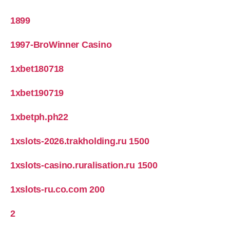
1899
1997-BroWinner Casino
1xbet180718
1xbet190719
1xbetph.ph22
1xslots-2026.trakholding.ru 1500
1xslots-casino.ruralisation.ru 1500
1xslots-ru.co.com 200
2