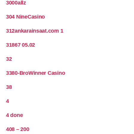
3000allz
304 NineCasino
312ankarainsaat.com 1
31867 05.02
32
3380-BroWinner Casino
38
4
4 done
408 – 200