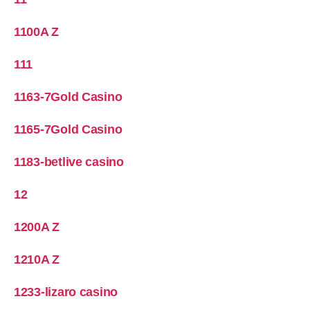
1100A Z
111
1163-7Gold Casino
1165-7Gold Casino
1183-betlive casino
12
1200A Z
1210A Z
1233-lizaro casino