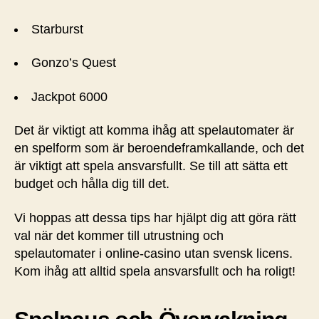
Starburst
Gonzo’s Quest
Jackpot 6000
Det är viktigt att komma ihåg att spelautomater är
en spelform som är beroendeframkallande, och det
är viktigt att spela ansvarsfullt. Se till att sätta ett
budget och hålla dig till det.
Vi hoppas att dessa tips har hjälpt dig att göra rätt
val när det kommer till utrustning och
spelautomater i online-casino utan svensk licens.
Kom ihåg att alltid spela ansvarsfullt och ha roligt!