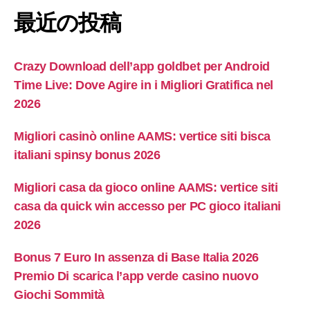
最近の投稿
Crazy Download dell’app goldbet per Android
Time Live: Dove Agire in i Migliori Gratifica nel
2026
Migliori casinò online AAMS: vertice siti bisca
italiani spinsy bonus 2026
Migliori casa da gioco online AAMS: vertice siti
casa da quick win accesso per PC gioco italiani
2026
Bonus 7 Euro In assenza di Base Italia 2026
Premio Di scarica l’app verde casino nuovo
Giochi Sommità