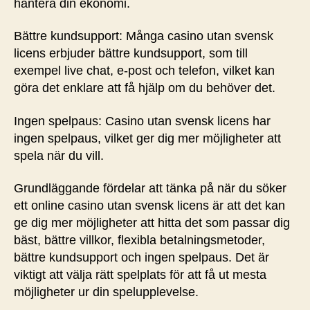
hantera din ekonomi.
Bättre kundsupport: Många casino utan svensk
licens erbjuder bättre kundsupport, som till
exempel live chat, e-post och telefon, vilket kan
göra det enklare att få hjälp om du behöver det.
Ingen spelpaus: Casino utan svensk licens har
ingen spelpaus, vilket ger dig mer möjligheter att
spela när du vill.
Grundläggande fördelar att tänka på när du söker
ett online casino utan svensk licens är att det kan
ge dig mer möjligheter att hitta det som passar dig
bäst, bättre villkor, flexibla betalningsmetoder,
bättre kundsupport och ingen spelpaus. Det är
viktigt att välja rätt spelplats för att få ut mesta
möjligheter ur din spelupplevelse.