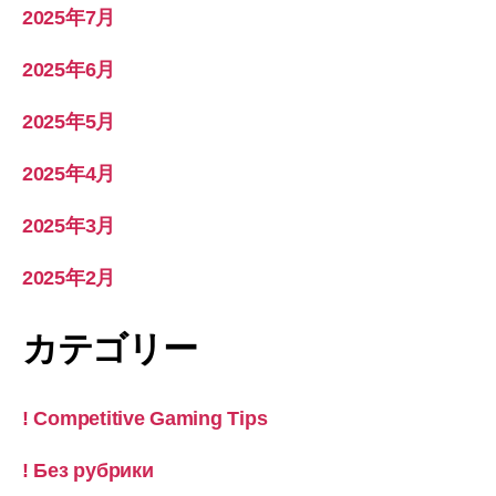
2025年7月
2025年6月
2025年5月
2025年4月
2025年3月
2025年2月
カテゴリー
! Competitive Gaming Tips
! Без рубрики