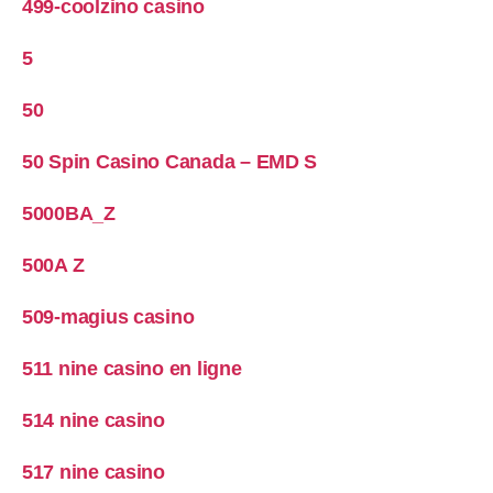
499-coolzino casino
5
50
50 Spin Casino Canada – EMD S
5000BA_Z
500A Z
509-magius casino
511 nine casino en ligne
514 nine casino
517 nine casino