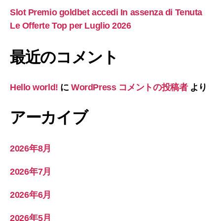
Slot Premio goldbet accedi In assenza di Tenuta
Le Offerte Top per Luglio 2026
最近のコメント
Hello world!
に
WordPress コメントの投稿者
より
アーカイブ
2026年8月
2026年7月
2026年6月
2026年5月