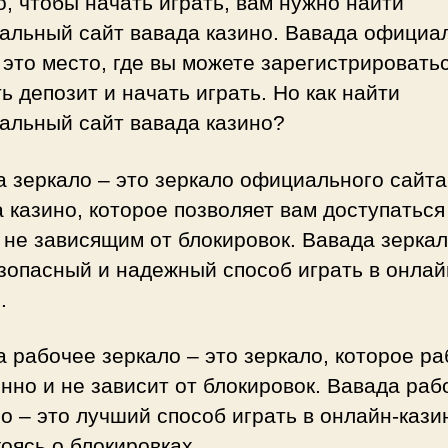
, чтобы начать играть, вам нужно найти
альный сайт вавада казино. Вавада официа
 это место, где вы можете зарегистрироватьс
ь депозит и начать играть. Но как найти
альный сайт вавада казино?
 зеркало – это зеркало официального сайта
 казино, которое позволяет вам доступаться
 не зависящим от блокировок. Вавада зеркал
зопасный и надежный способ играть в онлай
.
 рабочее зеркало – это зеркало, которое ра
нно и не зависит от блокировок. Вавада раб
о – это лучший способ играть в онлайн-кази
оясь о блокировках.