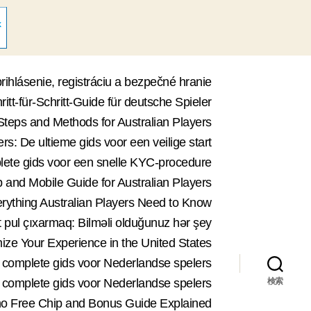
ihlásenie, registráciu a bezpečné hranie
tt‑für‑Schritt‑Guide für deutsche Spieler
teps and Methods for Australian Players
rs: De ultieme gids voor een veilige start
mplete gids voor een snelle KYC-procedure
 and Mobile Guide for Australian Players
rything Australian Players Need to Know
 pul çıxarmaq: Bilməli olduğunuz hər şey
ize Your Experience in the United States
complete gids voor Nederlandse spelers
complete gids voor Nederlandse spelers
検索
no Free Chip and Bonus Guide Explained