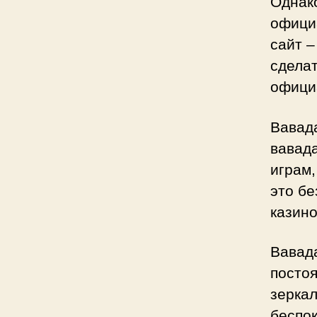
Однако
офици
сайт –
сделат
офици
Вавада
вавада
играм,
это бе
казино
Вавада
постоя
зеркал
беспок