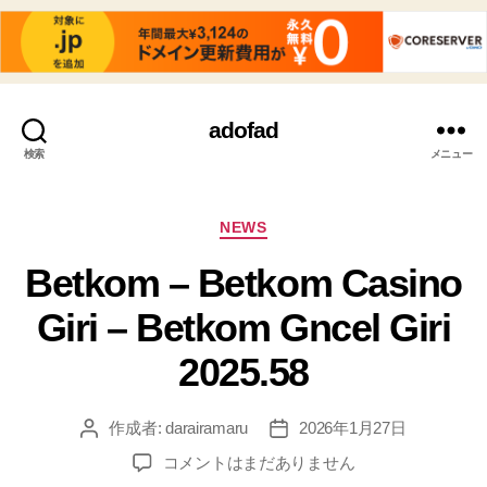
adofad
検索
メニュー
カ
NEWS
テ
Betkom – Betkom Casino
ゴ
リ
Giri – Betkom Gncel Giri
ー
2025.58
作成者:
darairamaru
2026年1月27日
投
投
稿
稿
Betkom
コメントはまだありません
者
日
–