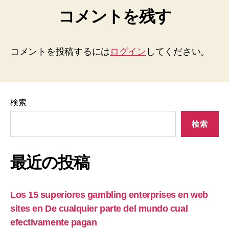
コメントを残す
コメントを投稿するには
ログイン
してください。
検索
検索
最近の投稿
Los 15 superiores gambling enterprises en web
sites en De cualquier parte del mundo cual
efectivamente pagan