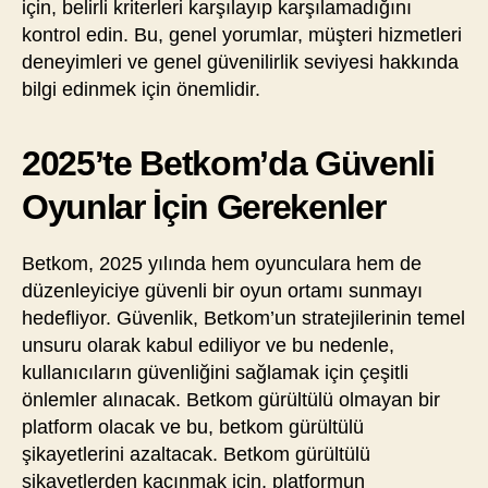
için, belirli kriterleri karşılayıp karşılamadığını
kontrol edin. Bu, genel yorumlar, müşteri hizmetleri
deneyimleri ve genel güvenilirlik seviyesi hakkında
bilgi edinmek için önemlidir.
2025’te Betkom’da Güvenli
Oyunlar İçin Gerekenler
Betkom, 2025 yılında hem oyunculara hem de
düzenleyiciye güvenli bir oyun ortamı sunmayı
hedefliyor. Güvenlik, Betkom’un stratejilerinin temel
unsuru olarak kabul ediliyor ve bu nedenle,
kullanıcıların güvenliğini sağlamak için çeşitli
önlemler alınacak. Betkom gürültülü olmayan bir
platform olacak ve bu, betkom gürültülü
şikayetlerini azaltacak. Betkom gürültülü
şikayetlerden kaçınmak için, platformun