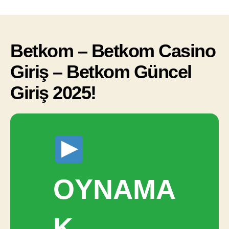
Betkom
Casino
Giri
–
Betkom – Betkom Casino
Betkom
Giriş – Betkom Güncel
Gncel
Giri
Giriş 2025!
2025.58
へ
の
OYNAMA
K