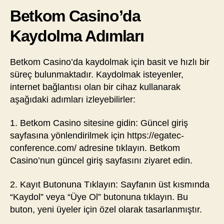
Betkom Casino’da
Kaydolma Adımları
Betkom Casino’da kaydolmak için basit ve hızlı bir
süreç bulunmaktadır. Kaydolmak isteyenler,
internet bağlantısı olan bir cihaz kullanarak
aşağıdaki adımları izleyebilirler:
1. Betkom Casino sitesine gidin: Güncel giriş
sayfasına yönlendirilmek için https://egatec-
conference.com/ adresine tıklayın. Betkom
Casino’nun güncel giriş sayfasını ziyaret edin.
2. Kayıt Butonuna Tıklayın: Sayfanın üst kısmında
“Kaydol” veya “Üye Ol” butonuna tıklayın. Bu
buton, yeni üyeler için özel olarak tasarlanmıştır.