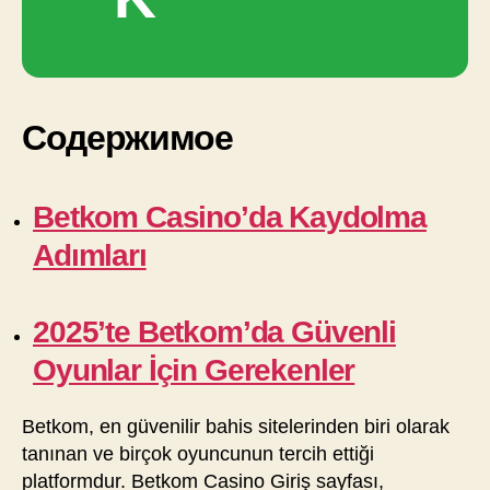
Содержимое
Betkom Casino’da Kaydolma
Adımları
2025’te Betkom’da Güvenli
Oyunlar İçin Gerekenler
Betkom, en güvenilir bahis sitelerinden biri olarak
tanınan ve birçok oyuncunun tercih ettiği
platformdur. Betkom Casino Giriş sayfası,