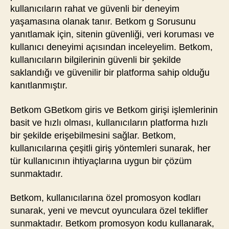
kullanıcıların rahat ve güvenli bir deneyim
yaşamasına olanak tanır. Betkom g Sorusunu
yanıtlamak için, sitenin güvenliği, veri koruması ve
kullanıcı deneyimi açısından inceleyelim. Betkom,
kullanıcıların bilgilerinin güvenli bir şekilde
saklandığı ve güvenilir bir platforma sahip olduğu
kanıtlanmıştır.
Betkom GBetkom giris ve Betkom girişi işlemlerinin
basit ve hızlı olması, kullanıcıların platforma hızlı
bir şekilde erişebilmesini sağlar. Betkom,
kullanıcılarına çeşitli giriş yöntemleri sunarak, her
tür kullanıcının ihtiyaçlarına uygun bir çözüm
sunmaktadır.
Betkom, kullanıcılarına özel promosyon kodları
sunarak, yeni ve mevcut oyunculara özel teklifler
sunmaktadır. Betkom promosyon kodu kullanarak,