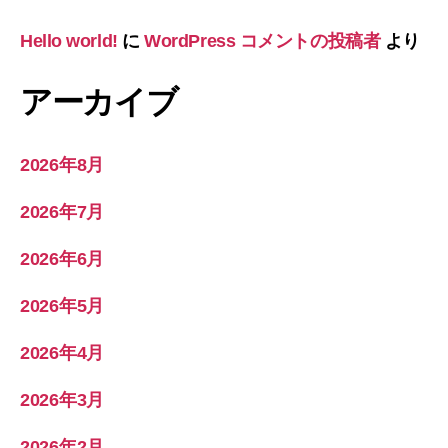
Hello world!
に
WordPress コメントの投稿者
より
アーカイブ
2026年8月
2026年7月
2026年6月
2026年5月
2026年4月
2026年3月
2026年2月