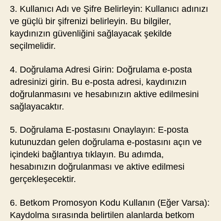
3. Kullanıcı Adı ve Şifre Belirleyin: Kullanıcı adınızı
ve güçlü bir şifrenizi belirleyin. Bu bilgiler,
kaydınızın güvenliğini sağlayacak şekilde
seçilmelidir.
4. Doğrulama Adresi Girin: Doğrulama e-posta
adresinizi girin. Bu e-posta adresi, kaydınızın
doğrulanmasını ve hesabınızın aktive edilmesini
sağlayacaktır.
5. Doğrulama E-postasını Onaylayın: E-posta
kutunuzdan gelen doğrulama e-postasını açın ve
içindeki bağlantıya tıklayın. Bu adımda,
hesabınızın doğrulanması ve aktive edilmesi
gerçekleşecektir.
6. Betkom Promosyon Kodu Kullanın (Eğer Varsa):
Kaydolma sırasında belirtilen alanlarda betkom