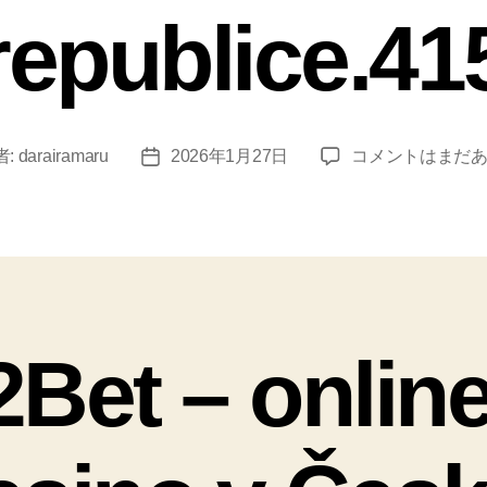
republice.41
22Bet
者:
darairamaru
2026年1月27日
コメントはまだ
投
online
稿
kasino
日
v
esk
republice.415
へ
の
2Bet – onlin