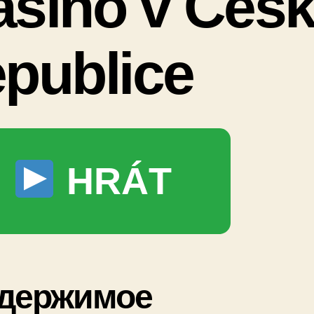
asino v Čes
epublice
HRÁT
держимое