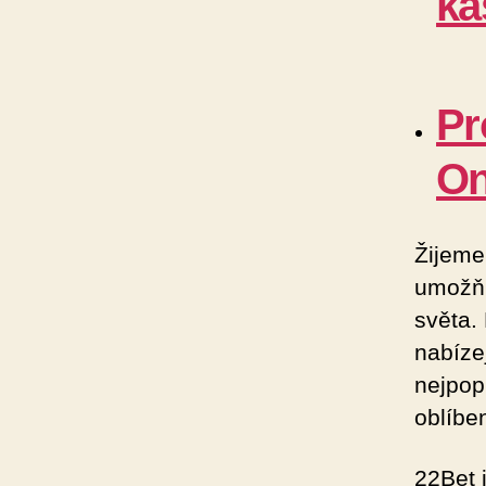
ka
Pr
On
Žijeme
umožňu
světa. 
nabíze
nejpop
oblíbe
22Bet 