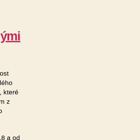
nými
ost
lého
, které
ím z
o
18 a od