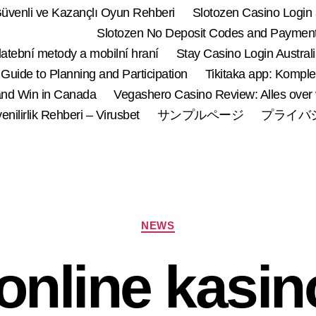
e Güvenli ve Kazançlı Oyun Rehberi
Slotozen Casino Login 
Slotozen No Deposit Codes and Payment 
latební metody a mobilní hraní
Stay Casino Login Austral
l Guide to Planning and Participation
Tikitaka app: Kompl
and Win in Canada
Vegashero Casino Review: Alles over 
enilirlik Rehberi – Virusbet
サンプルページ
プライバ
カ
NEWS
テ
ゴ
online kasin
リ
ー