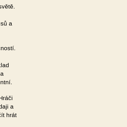
světě.
usů a
ností.
klad
 a
ntní.
Hráči
daji a
ít hrát