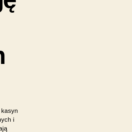
h
e kasyn
nych i
ają