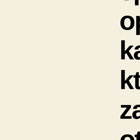
o
k
k
z
o