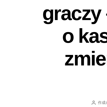
graczy 
o kas
zmie
作成
投