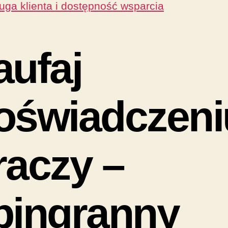
uga klienta i dostępność wsparcia
aufaj
oświadczeni
raczy –
pingranny