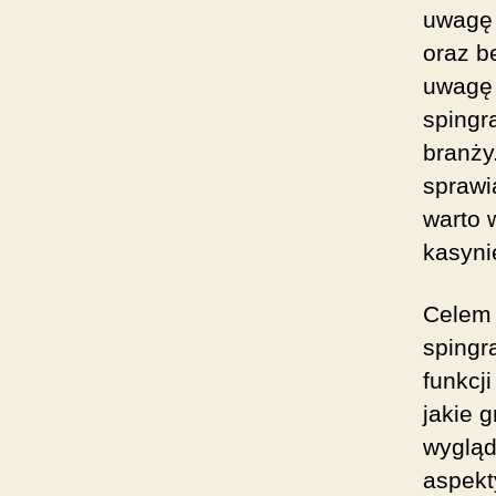
uwagę 
oraz b
uwagę 
spingr
branży
sprawi
warto 
kasyni
Celem 
spingr
funkcj
jakie 
wygląd
aspekt