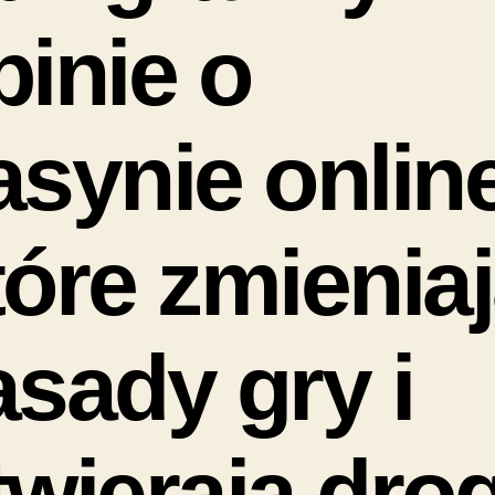
pinie o
asynie online
tóre zmienia
asady gry i
twierają dro