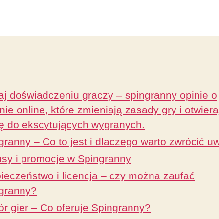
doświadczeniu
稿
graczy
日
–
spingranny
opinie
o
kasynie
online,
aj doświadczeniu graczy – spingranny opinie o
które
zmieniają
nie online, które zmieniają zasady gry i otwiera
zasady
ę do ekscytujących wygranych.
gry
granny – Co to jest i dlaczego warto zwrócić 
i
otwie
sy i promocje w Spingranny
へ
ieczeństwo i licencja – czy można zaufać
の
granny?
r gier – Co oferuje Spingranny?