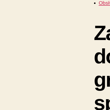
Obsł
Z
d
g
s