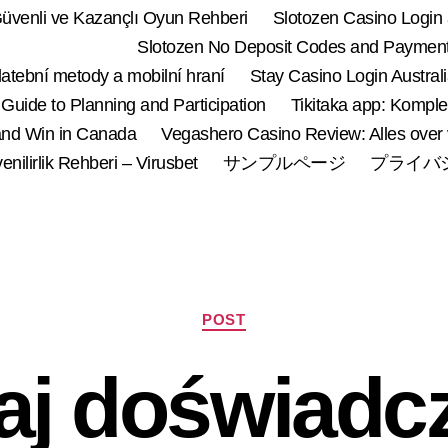
e Güvenli ve Kazançlı Oyun Rehberi
Slotozen Casino Login 
Slotozen No Deposit Codes and Payment 
latební metody a mobilní hraní
Stay Casino Login Austral
l Guide to Planning and Participation
Tikitaka app: Kompl
and Win in Canada
Vegashero Casino Review: Alles over 
enilirlik Rehberi – Virusbet
サンプルページ
プライバ
カ
POST
テ
ゴ
aj doświadc
リ
ー