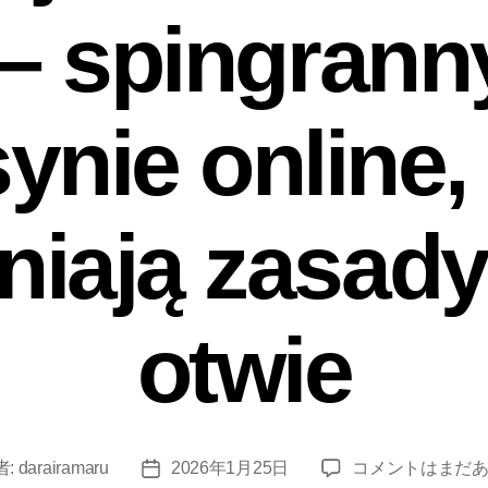
– spingrann
ynie online,
niają zasady 
otwie
Zaufaj
者:
darairamaru
2026年1月25日
コメントはまだ
投