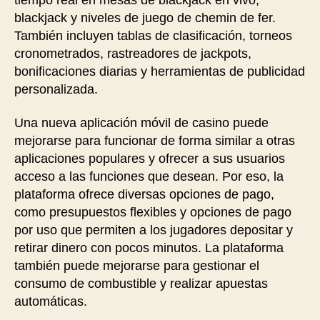
blackjack y niveles de juego de chemin de fer.
También incluyen tablas de clasificación, torneos
cronometrados, rastreadores de jackpots,
bonificaciones diarias y herramientas de publicidad
personalizada.
Una nueva aplicación móvil de casino puede
mejorarse para funcionar de forma similar a otras
aplicaciones populares y ofrecer a sus usuarios
acceso a las funciones que desean. Por eso, la
plataforma ofrece diversas opciones de pago,
como presupuestos flexibles y opciones de pago
por uso que permiten a los jugadores depositar y
retirar dinero con pocos minutos. La plataforma
también puede mejorarse para gestionar el
consumo de combustible y realizar apuestas
automáticas.