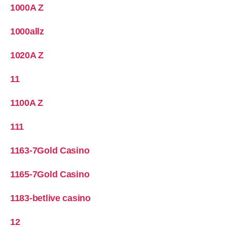
1000A Z
1000allz
1020A Z
11
1100A Z
111
1163-7Gold Casino
1165-7Gold Casino
1183-betlive casino
12