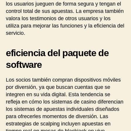
los usuarios jueguen de forma segura y tengan el
control total de sus apuestas. La empresa también
valora los testimonios de otros usuarios y los
utiliza para mejorar las funciones y la eficiencia del
servicio.
eficiencia del paquete de
software
Los socios también compran dispositivos móviles
por diversión, ya que buscan cuentas que se
integren en su vida digital. Esta tendencia se
refleja en cómo los sistemas de casino diferencian
los sistemas de apuestas individuales diseñados
para ofrecerles momentos de diversión. Las
estrategias de scalping incluyen apuestas en
tiempo real en mesas de blackjack en vivo,