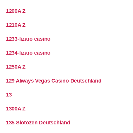
1200A Z
1210A Z
1233-lizaro casino
1234-lizaro casino
1250A Z
129 Always Vegas Casino Deutschland
13
1300A Z
135 Slotozen Deutschland