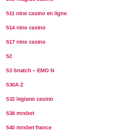
511 nine casino en ligne
514 nine casino
517 nine casino
52
53 Snatch – EMD N
530A Z
532 legiano casino
538 mrxbet
540 mrxbet france