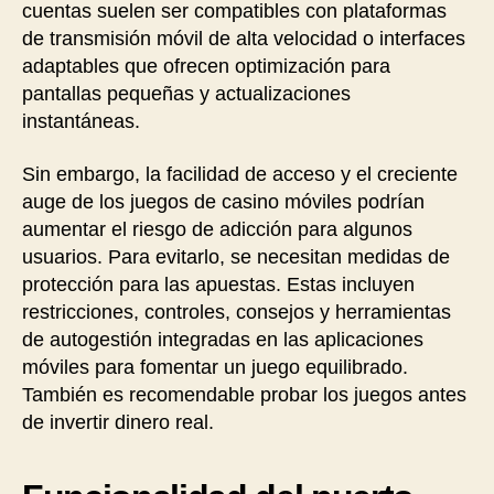
cuentas suelen ser compatibles con plataformas
de transmisión móvil de alta velocidad o interfaces
adaptables que ofrecen optimización para
pantallas pequeñas y actualizaciones
instantáneas.
Sin embargo, la facilidad de acceso y el creciente
auge de los juegos de casino móviles podrían
aumentar el riesgo de adicción para algunos
usuarios. Para evitarlo, se necesitan medidas de
protección para las apuestas. Estas incluyen
restricciones, controles, consejos y herramientas
de autogestión integradas en las aplicaciones
móviles para fomentar un juego equilibrado.
También es recomendable probar los juegos antes
de invertir dinero real.