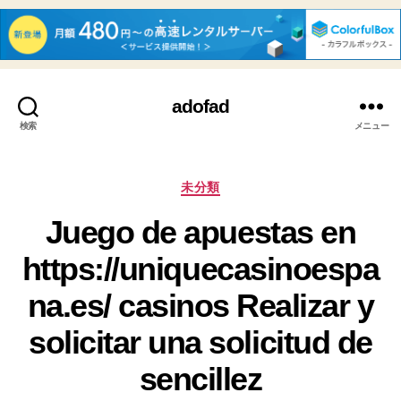
adofad
検索
メニュー
カ
未分類
テ
Juego de apuestas en
ゴ
リ
https://uniquecasinoespa
ー
na.es/ casinos Realizar y
solicitar una solicitud de
sencillez