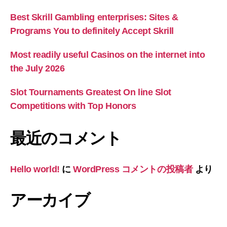
Best Skrill Gambling enterprises: Sites &
Programs You to definitely Accept Skrill
Most readily useful Casinos on the internet into
the July 2026
Slot Tournaments Greatest On line Slot
Competitions with Top Honors
最近のコメント
Hello world!
に
WordPress コメントの投稿者
より
アーカイブ