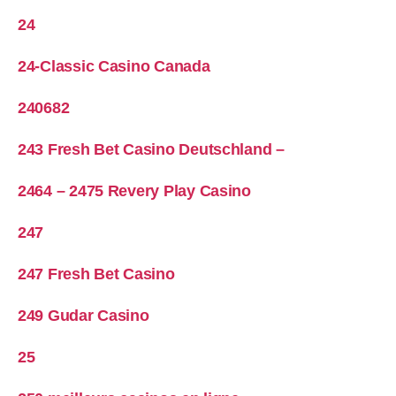
24
24-Classic Casino Canada
240682
243 Fresh Bet Casino Deutschland –
2464 – 2475 Revery Play Casino
247
247 Fresh Bet Casino
249 Gudar Casino
25