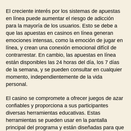
El creciente interés por los sistemas de apuestas
en línea puede aumentar el riesgo de adicción
para la mayoría de los usuarios. Esto se debe a
que las apuestas en casinos en línea generan
emociones intensas, como la emoción de jugar en
línea, y crean una conexión emocional difícil de
contrarrestar. En cambio, las apuestas en línea
están disponibles las 24 horas del día, los 7 días
de la semana, y se pueden consultar en cualquier
momento, independientemente de la vida
personal.
El casino se compromete a ofrecer juegos de azar
confiables y proporciona a sus participantes
diversas herramientas educativas. Estas
herramientas se pueden usar en la pantalla
principal del programa y están diseñadas para que