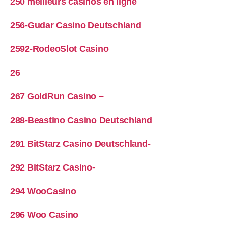
250 meilleurs casinos en ligne
256-Gudar Casino Deutschland
2592-RodeoSlot Casino
26
267 GoldRun Casino –
288-Beastino Casino Deutschland
291 BitStarz Casino Deutschland-
292 BitStarz Casino-
294 WooCasino
296 Woo Casino