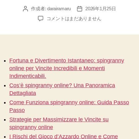
作成者:
darairamaru
2026年1月25日
投
投
稿
稿
Fortuna
コメントはまだありません
者
日
e
Divertimento
Istantaneo
spingranny
online
per
Fortuna e Divertimento Istantaneo: spingranny
Vincite
online per Vincite Incredibili e Momenti
Incredibili
Indimenticabili.
e
Cos’è spingranny online? Una Panoramica
Momenti
Dettagliata
Indimenticabil
へ
Come Funziona spingranny online: Guida Passo
の
Passo
Strategie per Massimizzare le Vincite su
spingranny online
I Rischi del Gioco d’Azzardo Online e Come