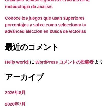
metodologia de analisis
Conoce los juegos que usan superiores
porcentajes y sobre como seleccionar tu
advanced eleccion en busca de victorias
最近のコメント
Hello world!
に
WordPress コメントの投稿者
より
アーカイブ
2026年8月
2026年7月