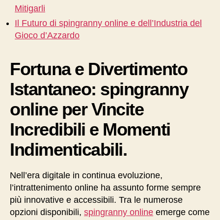
Mitigarli
Il Futuro di spingranny online e dell’Industria del
Gioco d’Azzardo
Fortuna e Divertimento
Istantaneo: spingranny
online per Vincite
Incredibili e Momenti
Indimenticabili.
Nell’era digitale in continua evoluzione,
l’intrattenimento online ha assunto forme sempre
più innovative e accessibili. Tra le numerose
opzioni disponibili,
spingranny online
emerge come