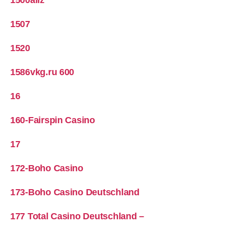
1507
1520
1586vkg.ru 600
16
160-Fairspin Casino
17
172-Boho Casino
173-Boho Casino Deutschland
177 Total Casino Deutschland –