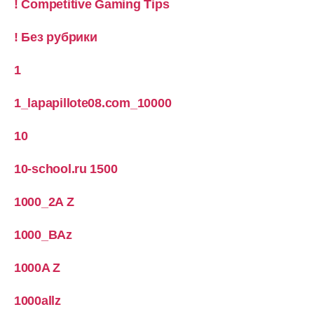
! Competitive Gaming Tips
! Без рубрики
1
1_lapapillote08.com_10000
10
10-school.ru 1500
1000_2A Z
1000_BAz
1000A Z
1000allz