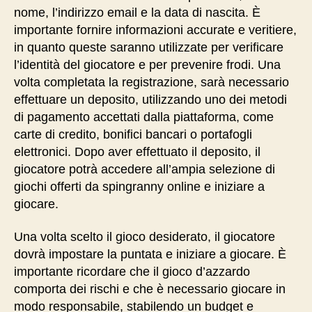
nome, l’indirizzo email e la data di nascita. È
importante fornire informazioni accurate e veritiere,
in quanto queste saranno utilizzate per verificare
l’identità del giocatore e per prevenire frodi. Una
volta completata la registrazione, sarà necessario
effettuare un deposito, utilizzando uno dei metodi
di pagamento accettati dalla piattaforma, come
carte di credito, bonifici bancari o portafogli
elettronici. Dopo aver effettuato il deposito, il
giocatore potrà accedere all’ampia selezione di
giochi offerti da spingranny online e iniziare a
giocare.
Una volta scelto il gioco desiderato, il giocatore
dovrà impostare la puntata e iniziare a giocare. È
importante ricordare che il gioco d’azzardo
comporta dei rischi e che è necessario giocare in
modo responsabile, stabilendo un budget e