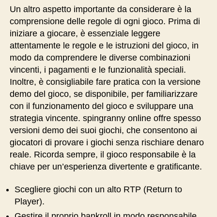
Un altro aspetto importante da considerare è la
comprensione delle regole di ogni gioco. Prima di
iniziare a giocare, è essenziale leggere
attentamente le regole e le istruzioni del gioco, in
modo da comprendere le diverse combinazioni
vincenti, i pagamenti e le funzionalità speciali.
Inoltre, è consigliabile fare pratica con la versione
demo del gioco, se disponibile, per familiarizzare
con il funzionamento del gioco e sviluppare una
strategia vincente. spingranny online offre spesso
versioni demo dei suoi giochi, che consentono ai
giocatori di provare i giochi senza rischiare denaro
reale. Ricorda sempre, il gioco responsabile è la
chiave per un’esperienza divertente e gratificante.
Scegliere giochi con un alto RTP (Return to
Player).
Gestire il proprio bankroll in modo responsabile.