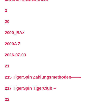
2
20
2000_BAz
2000A Z
2026-07-03
21
215 TigerSpin Zahlungsmethoden——-
217 TigerSpin TigerClub –
22