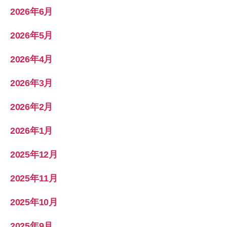
2026年6月
2026年5月
2026年4月
2026年3月
2026年2月
2026年1月
2025年12月
2025年11月
2025年10月
2025年9月