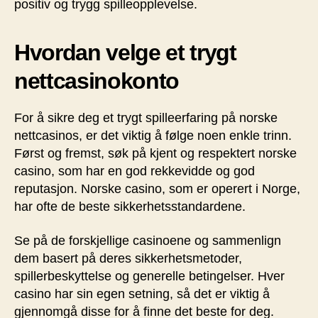
positiv og trygg spilleopplevelse.
Hvordan velge et trygt
nettcasinokonto
For å sikre deg et trygt spilleerfaring på norske
nettcasinos, er det viktig å følge noen enkle trinn.
Først og fremst, søk på kjent og respektert norske
casino, som har en god rekkevidde og god
reputasjon. Norske casino, som er operert i Norge,
har ofte de beste sikkerhetsstandardene.
Se på de forskjellige casinoene og sammenlign
dem basert på deres sikkerhetsmetoder,
spillerbeskyttelse og generelle betingelser. Hver
casino har sin egen setning, så det er viktig å
gjennomgå disse for å finne det beste for deg.