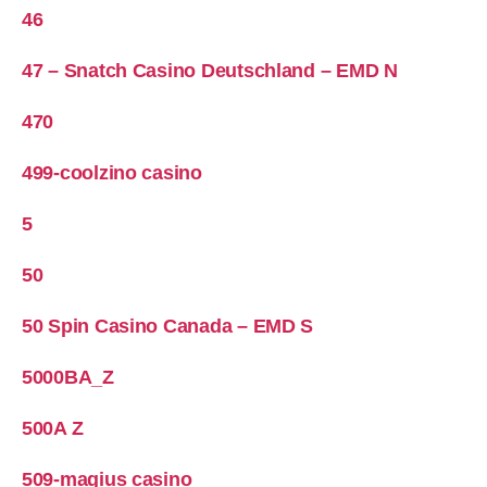
46
47 – Snatch Casino Deutschland – EMD N
470
499-coolzino casino
5
50
50 Spin Casino Canada – EMD S
5000BA_Z
500A Z
509-magius casino