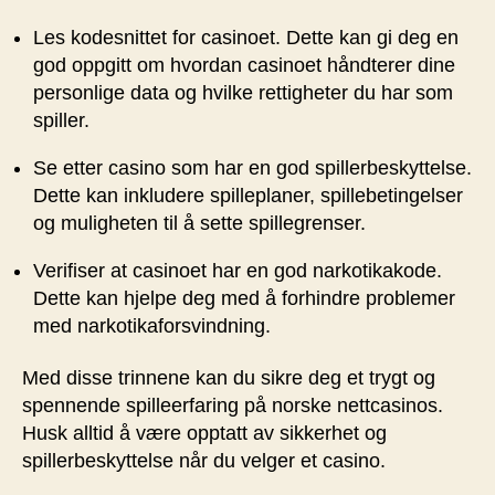
Les kodesnittet for casinoet. Dette kan gi deg en
god oppgitt om hvordan casinoet håndterer dine
personlige data og hvilke rettigheter du har som
spiller.
Se etter casino som har en god spillerbeskyttelse.
Dette kan inkludere spilleplaner, spillebetingelser
og muligheten til å sette spillegrenser.
Verifiser at casinoet har en god narkotikakode.
Dette kan hjelpe deg med å forhindre problemer
med narkotikaforsvindning.
Med disse trinnene kan du sikre deg et trygt og
spennende spilleerfaring på norske nettcasinos.
Husk alltid å være opptatt av sikkerhet og
spillerbeskyttelse når du velger et casino.