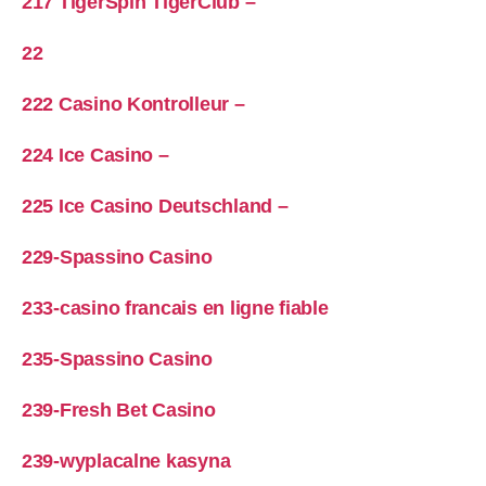
217 TigerSpin TigerClub –
22
222 Casino Kontrolleur –
224 Ice Casino –
225 Ice Casino Deutschland –
229-Spassino Casino
233-casino francais en ligne fiable
235-Spassino Casino
239-Fresh Bet Casino
239-wyplacalne kasyna