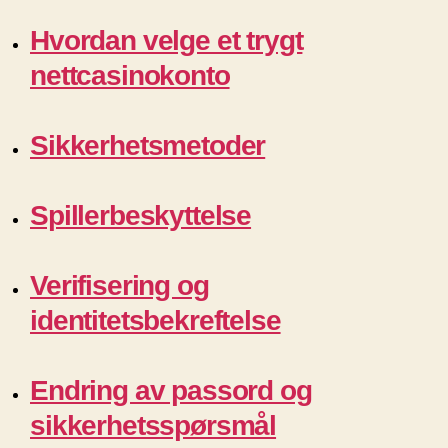
Hvordan velge et trygt
nettcasinokonto
Sikkerhetsmetoder
Spillerbeskyttelse
Verifisering og
identitetsbekreftelse
Endring av passord og
sikkerhetsspørsmål