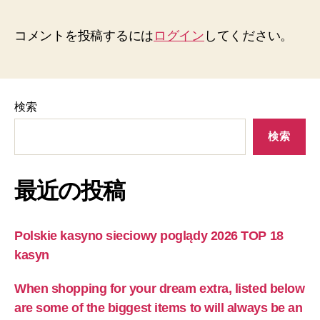
コメントを投稿するには
ログイン
してください。
検索
検索
最近の投稿
Polskie kasyno sieciowy poglądy 2026 TOP 18
kasyn
When shopping for your dream extra, listed below
are some of the biggest items to will always be an