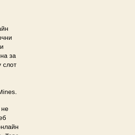
айн
очни
 и
на за
у слот
Mines.
 не
еб
онлайн