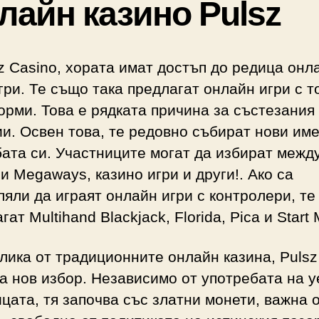
лайн казино Pulsz
z Casino, хората имат достъп до редица онл
гри. Те също така предлагат онлайн игри с т
рми. Това е рядката причина за състезания
и. Освен това, те редовно събират нови име
ата си. Участниците могат да избират межд
 Megaways, казино игри и други!. Ако са
яли да играят онлайн игри с контролери, те
гат Multihand Blackjack, Florida, Pica и Start 
лика от традиционните онлайн казина, Pulsz
а нов избор. Независимо от употребата на у
цата, тя започва със златни монети, важна 