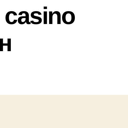
 casino
н