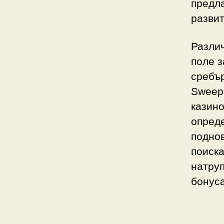
предл
развит
Разли
поле з
сребър
Sweeps
казино
опред
подно
поиска
натруп
бонуса