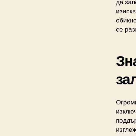
да зап
изиск
обикно
се раз
Зн
за
Огромн
изключ
поддър
изглеж