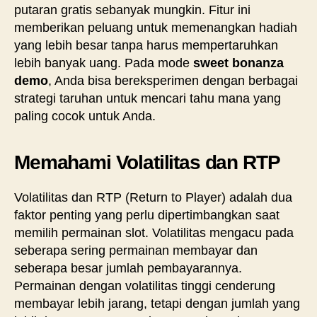
putaran gratis sebanyak mungkin. Fitur ini
memberikan peluang untuk memenangkan hadiah
yang lebih besar tanpa harus mempertaruhkan
lebih banyak uang. Pada mode
sweet bonanza
demo
, Anda bisa bereksperimen dengan berbagai
strategi taruhan untuk mencari tahu mana yang
paling cocok untuk Anda.
Memahami Volatilitas dan RTP
Volatilitas dan RTP (Return to Player) adalah dua
faktor penting yang perlu dipertimbangkan saat
memilih permainan slot. Volatilitas mengacu pada
seberapa sering permainan membayar dan
seberapa besar jumlah pembayarannya.
Permainan dengan volatilitas tinggi cenderung
membayar lebih jarang, tetapi dengan jumlah yang