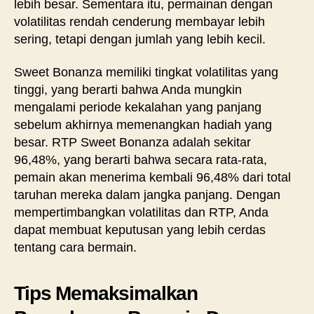
lebih besar. Sementara itu, permainan dengan
volatilitas rendah cenderung membayar lebih
sering, tetapi dengan jumlah yang lebih kecil.
Sweet Bonanza memiliki tingkat volatilitas yang
tinggi, yang berarti bahwa Anda mungkin
mengalami periode kekalahan yang panjang
sebelum akhirnya memenangkan hadiah yang
besar. RTP Sweet Bonanza adalah sekitar
96,48%, yang berarti bahwa secara rata-rata,
pemain akan menerima kembali 96,48% dari total
taruhan mereka dalam jangka panjang. Dengan
mempertimbangkan volatilitas dan RTP, Anda
dapat membuat keputusan yang lebih cerdas
tentang cara bermain.
Tips Memaksimalkan