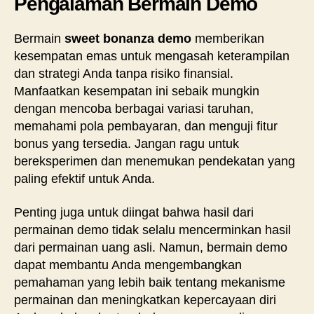
Pengalaman Bermain Demo
Bermain
sweet bonanza demo
memberikan
kesempatan emas untuk mengasah keterampilan
dan strategi Anda tanpa risiko finansial.
Manfaatkan kesempatan ini sebaik mungkin
dengan mencoba berbagai variasi taruhan,
memahami pola pembayaran, dan menguji fitur
bonus yang tersedia. Jangan ragu untuk
bereksperimen dan menemukan pendekatan yang
paling efektif untuk Anda.
Penting juga untuk diingat bahwa hasil dari
permainan demo tidak selalu mencerminkan hasil
dari permainan uang asli. Namun, bermain demo
dapat membantu Anda mengembangkan
pemahaman yang lebih baik tentang mekanisme
permainan dan meningkatkan kepercayaan diri