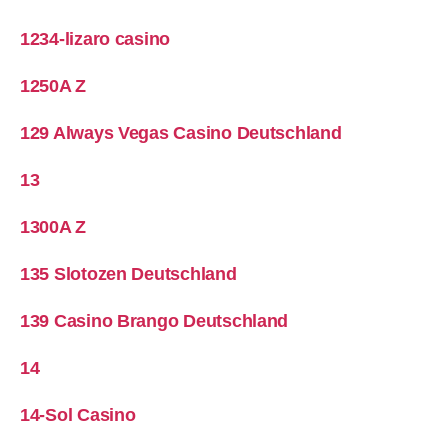
1234-lizaro casino
1250A Z
129 Always Vegas Casino Deutschland
13
1300A Z
135 Slotozen Deutschland
139 Casino Brango Deutschland
14
14-Sol Casino