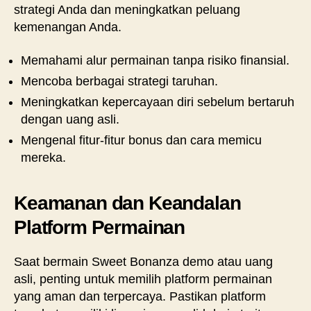
strategi Anda dan meningkatkan peluang
kemenangan Anda.
Memahami alur permainan tanpa risiko finansial.
Mencoba berbagai strategi taruhan.
Meningkatkan kepercayaan diri sebelum bertaruh
dengan uang asli.
Mengenal fitur-fitur bonus dan cara memicu
mereka.
Keamanan dan Keandalan
Platform Permainan
Saat bermain Sweet Bonanza demo atau uang
asli, penting untuk memilih platform permainan
yang aman dan terpercaya. Pastikan platform