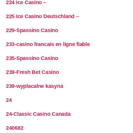
224 Ice Casino –
225 Ice Casino Deutschland –
229-Spassino Casino
233-casino francais en ligne fiable
235-Spassino Casino
239-Fresh Bet Casino
239-wyplacalne kasyna
24
24-Classic Casino Canada
240682