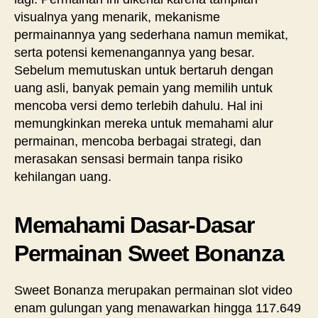
visualnya yang menarik, mekanisme
permainannya yang sederhana namun memikat,
serta potensi kemenangannya yang besar.
Sebelum memutuskan untuk bertaruh dengan
uang asli, banyak pemain yang memilih untuk
mencoba versi demo terlebih dahulu. Hal ini
memungkinkan mereka untuk memahami alur
permainan, mencoba berbagai strategi, dan
merasakan sensasi bermain tanpa risiko
kehilangan uang.
Memahami Dasar-Dasar
Permainan Sweet Bonanza
Sweet Bonanza merupakan permainan slot video
enam gulungan yang menawarkan hingga 117.649