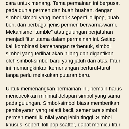
cara untuk menang. Tema permainan ini berpusat
pada dunia permen dan buah-buahan, dengan
simbol-simbol yang menarik seperti lollipop, buah
beri, dan berbagai jenis permen berwarna-warni.
Mekanisme “tumble” atau gulungan berjatuhan
menjadi fitur utama dalam permainan ini. Setiap
kali kombinasi kemenangan terbentuk, simbol-
simbol yang terlibat akan hilang dan digantikan
oleh simbol-simbol baru yang jatuh dari atas. Fitur
ini memungkinkan kemenangan berturut-turut
tanpa perlu melakukan putaran baru.
Untuk memenangkan permainan ini, pemain harus
mencocokkan minimal delapan simbol yang sama
pada gulungan. Simbol-simbol biasa memberikan
pembayaran yang relatif kecil, sementara simbol
permen memiliki nilai yang lebih tinggi. Simbol
khusus, seperti lollipop scatter, dapat memicu fitur