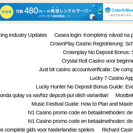
zing Industry Updates
Casea login: Kompletný návod na pr
CrownPlay Casino Registrierung: Schri
Crownplay No Deposit Bonus: S
Crystal Roll Casino voor beginne
Just bit casino accountverificatie: De co
Lucky 7 Casino App
Lucky Hunter No Deposit Bonus Guide: Eve
onda qulay va xavfsiz depozit‑pul olish variantlari
Mostbet
Music Festival Guide: How to Plan and Maxim
N1 Casino promo code en betaalmethoden: de 
N1 Casino promo code en betaalmethoden: de 
e complete gids voor Nederlandse spelers
Richard Casi