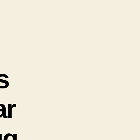
s
ar
gg