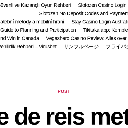
e Güvenli ve Kazançlı Oyun Rehberi
Slotozen Casino Login 
Slotozen No Deposit Codes and Payment 
latební metody a mobilní hraní
Stay Casino Login Austral
l Guide to Planning and Participation
Tikitaka app: Kompl
and Win in Canada
Vegashero Casino Review: Alles over 
enilirlik Rehberi – Virusbet
サンプルページ
プライバ
カ
POST
テ
ゴ
e de reis me
リ
ー