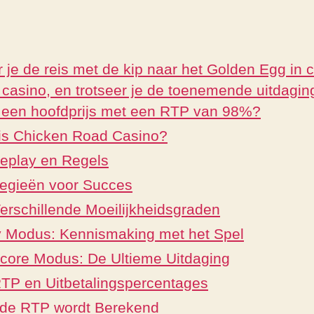
de
kip
naar
het
r je de reis met de kip naar het Golden Egg in 
Golden
Egg
 casino, en trotseer je de toenemende uitdagi
in
 een hoofdprijs met een RTP van 98%?
chicken
is Chicken Road Casino?
road
casino,
play en Regels
en
tegieën voor Succes
trotseer
je
erschillende Moeilijkheidsgraden
de
 Modus: Kennismaking met het Spel
toenemende
へ
core Modus: De Ultieme Uitdaging
の
TP en Uitbetalingspercentages
de RTP wordt Berekend