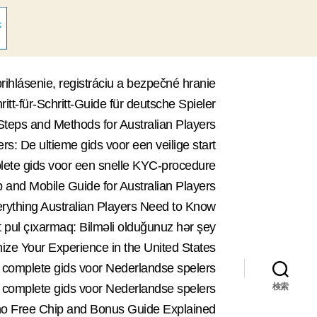
ihlásenie, registráciu a bezpečné hranie
tt‑für‑Schritt‑Guide für deutsche Spieler
teps and Methods for Australian Players
rs: De ultieme gids voor een veilige start
mplete gids voor een snelle KYC-procedure
 and Mobile Guide for Australian Players
rything Australian Players Need to Know
 pul çıxarmaq: Bilməli olduğunuz hər şey
ize Your Experience in the United States
complete gids voor Nederlandse spelers
complete gids voor Nederlandse spelers
検索
no Free Chip and Bonus Guide Explained