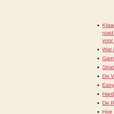
Klaa
road
voor
Wat 
Game
Stra
De V
Easy
Hard
De R
Hoe 