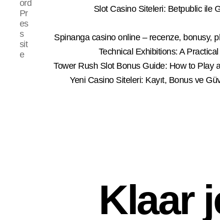
ord
Slot Casino Siteleri: Betpublic il
Pr
es
s
Spinanga casino online – recenze, bonusy, p
sit
Technical Exhibitions: A Practica
e
Tower Rush Slot Bonus Guide: How to Play 
Yeni Casino Siteleri: Kayıt, Bonus ve Güv
Klaar j