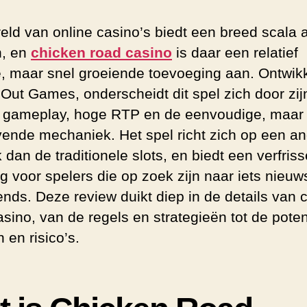
eld van online casino’s biedt een breed scala 
n, en
chicken road casino
is daar een relatief
, maar snel groeiende toevoeging aan. Ontwik
nOut Games, onderscheidt dit spel zich door zij
 gameplay, hoge RTP en de eenvoudige, maar
vende mechaniek. Het spel richt zich op een a
 dan de traditionele slots, en biedt een verfris
ng voor spelers die op zoek zijn naar iets nieuw
nds. Deze review duikt diep in de details van 
asino, van de regels en strategieën tot de poten
 en risico’s.