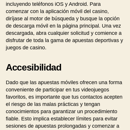
incluyendo teléfonos iOS y Android. Para
comenzar con la aplicación móvil del casino,
diríjase al motor de búsqueda y busque la opción
de descarga móvil en la página principal. Una vez
descargada, abra cualquier solicitud y comience a
disfrutar de toda la gama de apuestas deportivas y
juegos de casino.
Accesibilidad
Dado que las apuestas móviles ofrecen una forma
conveniente de participar en tus videojuegos
favoritos, es importante que tus contactos acepten
el riesgo de las malas prácticas y tengan
conocimientos para garantizar un procedimiento
fiable. Esto implica establecer límites para evitar
sesiones de apuestas prolongadas y comenzar a