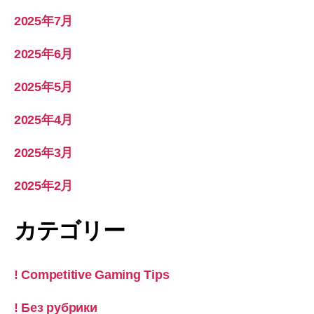
2025年7月
2025年6月
2025年5月
2025年4月
2025年3月
2025年2月
カテゴリー
! Competitive Gaming Tips
! Без рубрики