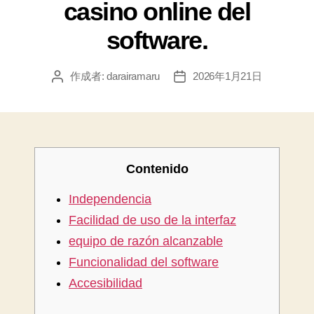
casino online del
software.
作成者:
darairamaru
2026年1月21日
投
投
稿
稿
者
日
Contenido
Independencia
Facilidad de uso de la interfaz
equipo de razón alcanzable
Funcionalidad del software
Accesibilidad