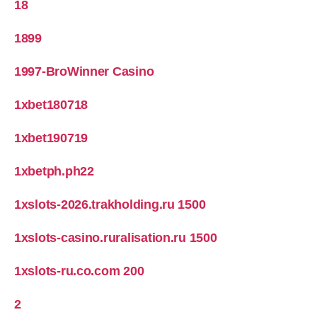
18
1899
1997-BroWinner Casino
1xbet180718
1xbet190719
1xbetph.ph22
1xslots-2026.trakholding.ru 1500
1xslots-casino.ruralisation.ru 1500
1xslots-ru.co.com 200
2