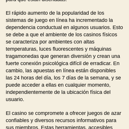
El rápido aumento de la popularidad de los
sistemas de juego en línea ha incrementado la
dependencia conductual en algunos usuarios. Esto
se debe a que el ambiente de los casinos físicos
se caracteriza por ambientes con altas
temperaturas, luces fluorescentes y máquinas
tragamonedas que generan diversión y crean una
fuerte conexión psicológica difícil de erradicar. En
cambio, las apuestas en línea están disponibles
las 24 horas del día, los 7 días de la semana, y se
puede acceder a ellas en cualquier momento,
independientemente de la ubicación física del
usuario.
El casino se compromete a ofrecer juegos de azar
confiables y diversos recursos informativos para
sus miembros. Estas herramientas, accesibles