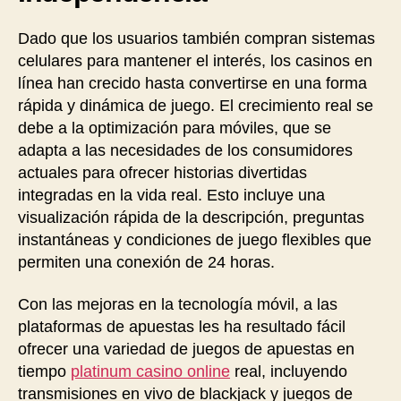
Dado que los usuarios también compran sistemas
celulares para mantener el interés, los casinos en
línea han crecido hasta convertirse en una forma
rápida y dinámica de juego. El crecimiento real se
debe a la optimización para móviles, que se
adapta a las necesidades de los consumidores
actuales para ofrecer historias divertidas
integradas en la vida real. Esto incluye una
visualización rápida de la descripción, preguntas
instantáneas y condiciones de juego flexibles que
permiten una conexión de 24 horas.
Con las mejoras en la tecnología móvil, a las
plataformas de apuestas les ha resultado fácil
ofrecer una variedad de juegos de apuestas en
tiempo
platinum casino online
real, incluyendo
transmisiones en vivo de blackjack y juegos de