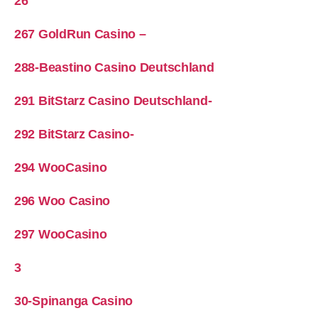
26
267 GoldRun Casino –
288-Beastino Casino Deutschland
291 BitStarz Casino Deutschland-
292 BitStarz Casino-
294 WooCasino
296 Woo Casino
297 WooCasino
3
30-Spinanga Casino