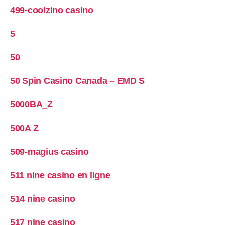
499-coolzino casino
5
50
50 Spin Casino Canada – EMD S
5000BA_Z
500A Z
509-magius casino
511 nine casino en ligne
514 nine casino
517 nine casino