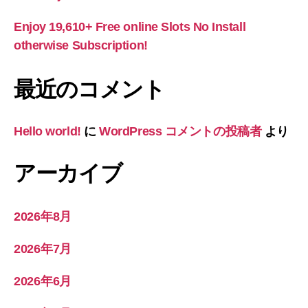
Enjoy 19,610+ Free online Slots No Install
otherwise Subscription!
最近のコメント
Hello world!
に
WordPress コメントの投稿者
より
アーカイブ
2026年8月
2026年7月
2026年6月