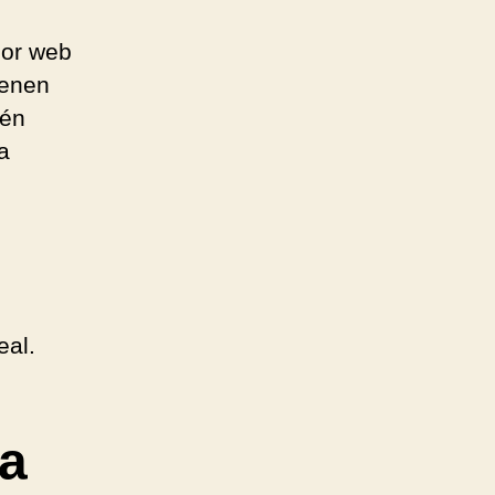
dor web
ienen
ién
a
n
eal.
ra