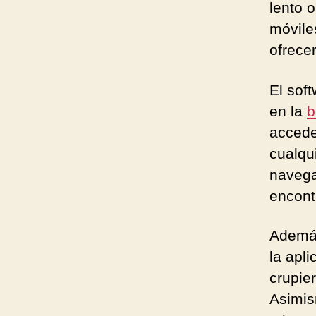
lento 
móvile
ofrecer
El sof
en la
b
accede
cualqui
navega
encont
Además
la apl
crupie
Asimis