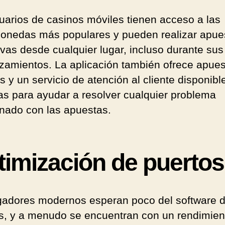
uarios de casinos móviles tienen acceso a las
onedas más populares y pueden realizar apue
ivas desde cualquier lugar, incluso durante sus
zamientos. La aplicación también ofrece apue
 y un servicio de atención al cliente disponibl
as para ayudar a resolver cualquier problema
onado con las apuestas.
timización de puertos
gadores modernos esperan poco del software d
s, y a menudo se encuentran con un rendimien