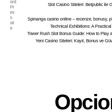
ord
Slot Casino Siteleri: Betpublic il
Pr
es
s
Spinanga casino online – recenze, bonusy, p
sit
Technical Exhibitions: A Practica
e
Tower Rush Slot Bonus Guide: How to Play 
Yeni Casino Siteleri: Kayıt, Bonus ve Güv
Opcion