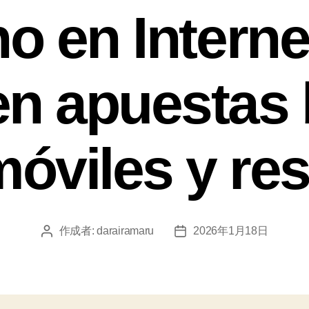
no en Interne
en apuestas 
móviles y re
作成者:
darairamaru
2026年1月18日
投
投
稿
稿
者
日