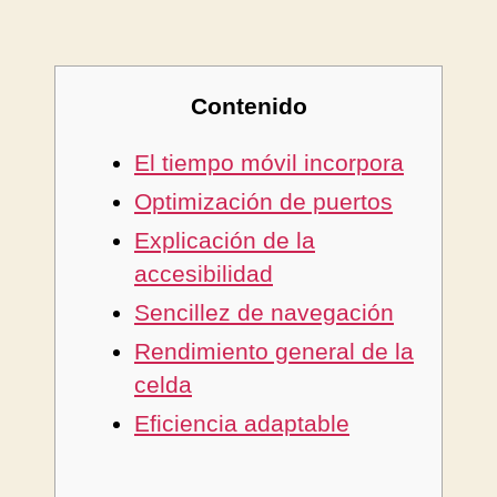
Contenido
El tiempo móvil incorpora
Optimización de puertos
Explicación de la
accesibilidad
Sencillez de navegación
Rendimiento general de la
celda
Eficiencia adaptable