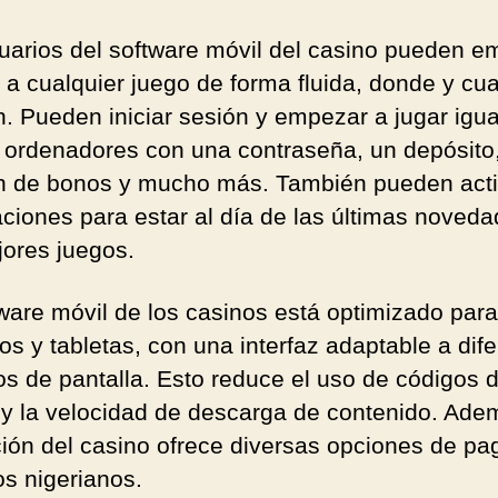
uarios del software móvil del casino pueden e
r a cualquier juego de forma fluida, donde y cu
n. Pueden iniciar sesión y empezar a jugar igu
 ordenadores con una contraseña, un depósito
 de bonos y mucho más. También pueden acti
caciones para estar al día de las últimas noved
jores juegos.
tware móvil de los casinos está optimizado para
os y tabletas, con una interfaz adaptable a dif
s de pantalla. Esto reduce el uso de códigos 
 y la velocidad de descarga de contenido. Adem
ción del casino ofrece diversas opciones de pa
os nigerianos.