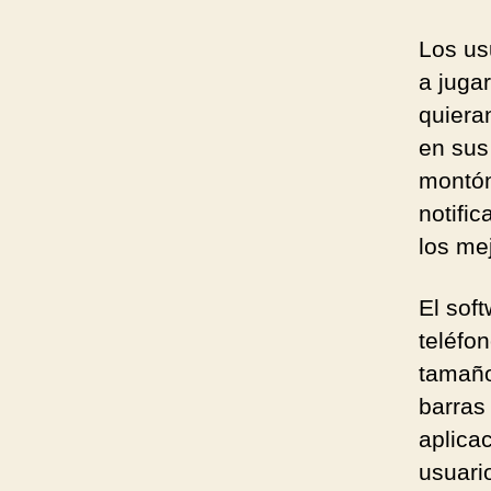
Los us
a juga
quiera
en sus
montón
notifi
los me
El sof
teléfon
tamaño
barras
aplica
usuari