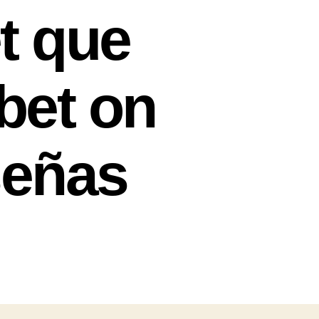
t que
bet on
señas