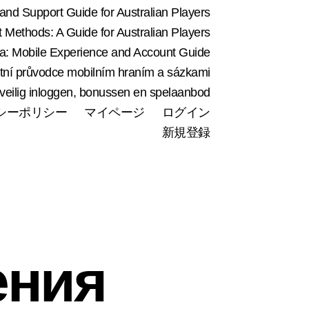
and Support Guide for Australian Players
Methods: A Guide for Australian Players
ia: Mobile Experience and Account Guide
etní průvodce mobilním hraním a sázkami
veilig inloggen, bonussen en spelaanbod
シーポリシー
マイページ
ログイン
新規登録
ения