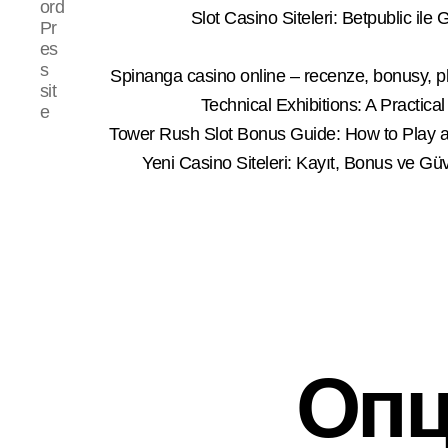
ord
Slot Casino Siteleri: Betpublic il
Pr
es
s
Spinanga casino online – recenze, bonusy, p
sit
Technical Exhibitions: A Practica
e
Tower Rush Slot Bonus Guide: How to Play 
Yeni Casino Siteleri: Kayıt, Bonus ve Güv
Опц