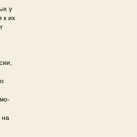
ых у
 к их
т
сии,
зо
мо-
 на