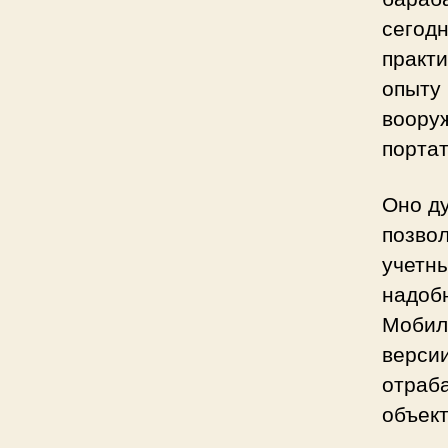
сегодн
практи
опыту
воору
порта
Оно д
позвол
учетны
надоб
Мобил
версии
отраба
объек