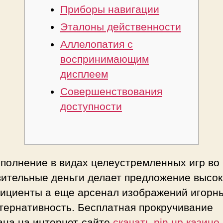
Приборы навигации
Эталоны действенности
Аллелопатия с
воспринимающим
дисплеем
Совершенствования
доступности
ополнение в видах целеустремленных игр во
вительные деньги делает предложение высо
ициенты а еще арсенал изображений игорн
тернативность. Бесплатная прокручивание
ана на интернет-сайте
скачать pin up казино