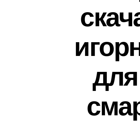
скач
игор
для
сма