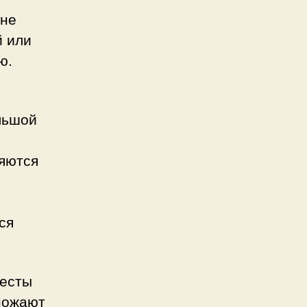
ане
й или
ю.
льшой
яются
ся
.
тесты
ножают