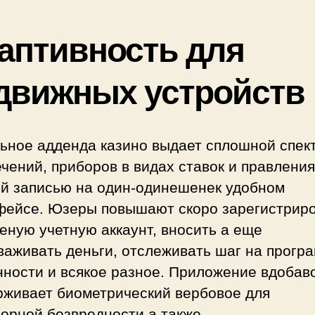
аптивность для
движных устройств
ьное адденда казино выдает сплошной спек
чений, приборов в видах ставок и правления
ой записью на один-одинешенек удобном
фейсе. Юзеры повышают скоро зарегистрир
ную учетную аккаунт, вносить а еще
важивать деньги, отслеживать шаг на прогр
ности и всякое разное. Приложение вдобав
рживает биометрический вербовое для
орной безвредности а также