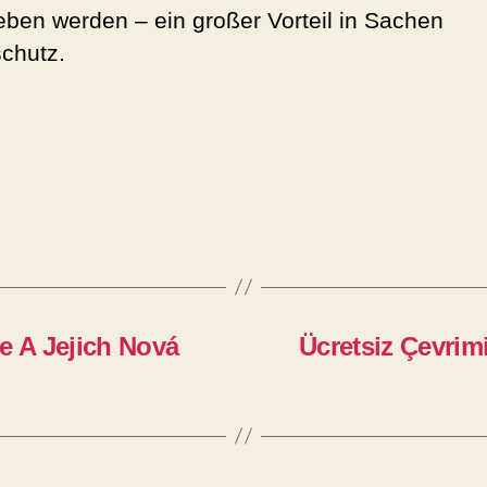
ben werden – ein großer Vorteil in Sachen
chutz.
e A Jejich Nová
Ücretsiz Çevrim