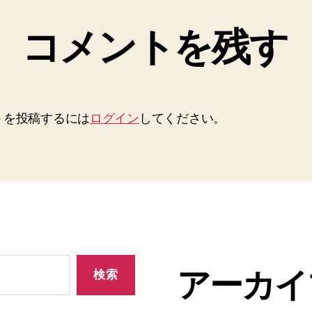
コメントを残す
トを投稿するには
ログイン
してください。
アーカイ
検索