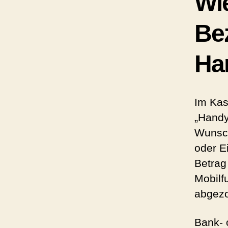
Wie
Be
Ha
Im Kas
„Handy
Wunsch
oder E
Betrag
Mobilf
abgez
Bank- 