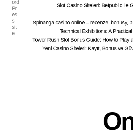
ord
Slot Casino Siteleri: Betpublic il
Pr
es
s
Spinanga casino online – recenze, bonusy, p
sit
Technical Exhibitions: A Practica
e
Tower Rush Slot Bonus Guide: How to Play 
Yeni Casino Siteleri: Kayıt, Bonus ve Güv
On