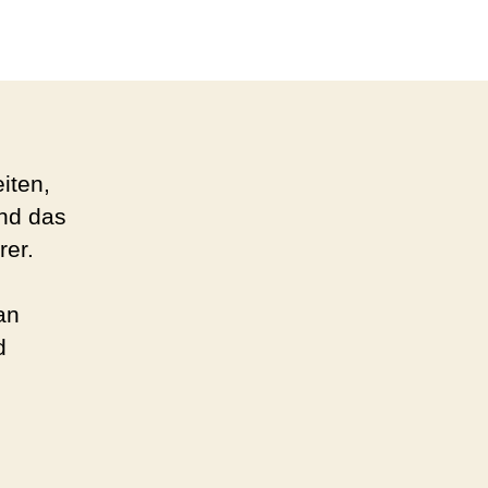
iten,
nd das
rer.
an
d