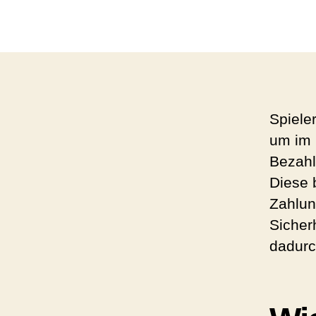
稿
者
Spiele
um im 
Bezahl
Diese 
Zahlun
Sicher
dadurc