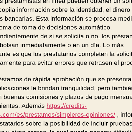
 prestamistas en línea pueden obtener un sof
opila información sobre la identidad, el dinero 
s bancarias. Esta información se procesa med
tema de toma de decisiones automático.
ndientemente de si se solicita o no, los prést
olsan inmediatamente o en un día. Lo más
ante es que los prestatarios completen la solici
tamente para evitar errores que retrasen el pro
éstamos de rápida aprobación que se presenta
blicaciones le brindan tranquilidad, pero tambié
n buenas comisiones y plazos de pago mensua
nientes. Además
https://credits-
s.com/es/prestamos/simpleros-opiniones/
, inf
statarios sobre la posibilidad de incluir prueba