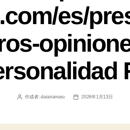
s.com/es/pre
ros-opinione
ersonalidad 
作成者:
darairamaru
2026年1月13日
投
投
稿
稿
者
日