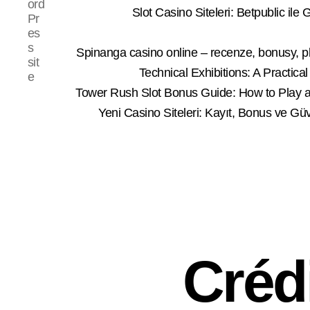
ord
Slot Casino Siteleri: Betpublic il
Pr
es
s
Spinanga casino online – recenze, bonusy, p
sit
Technical Exhibitions: A Practica
e
Tower Rush Slot Bonus Guide: How to Play 
Yeni Casino Siteleri: Kayıt, Bonus ve Güv
Crédi