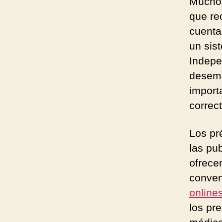
Muchos
que rec
cuenta
un sis
Indepe
desemb
import
correc
Los pr
las pu
ofrece
conve
online
los pre