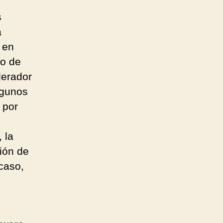
s
a
 en
io de
lerador
lgunos
 por
, la
ción de
 caso,