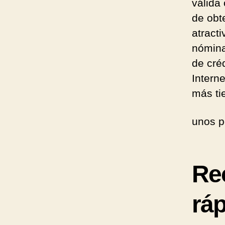
válida 
de obt
atract
nómina
de créd
Intern
más ti
unos 
Re
rá