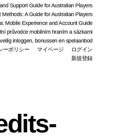
and Support Guide for Australian Players
Methods: A Guide for Australian Players
ia: Mobile Experience and Account Guide
etní průvodce mobilním hraním a sázkami
veilig inloggen, bonussen en spelaanbod
シーポリシー
マイページ
ログイン
新規登録
edits-