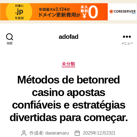
adofad
検索
メニュー
カ
未分類
テ
Métodos de betonred
ゴ
リ
casino apostas
ー
confiáveis ​​e estratégias
divertidas para começar.
作成者:
darairamaru
2025年12月23日
投
投