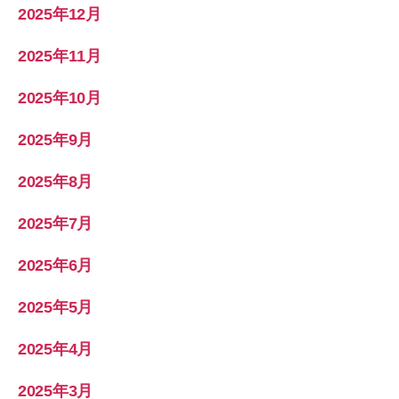
2025年12月
2025年11月
2025年10月
2025年9月
2025年8月
2025年7月
2025年6月
2025年5月
2025年4月
2025年3月