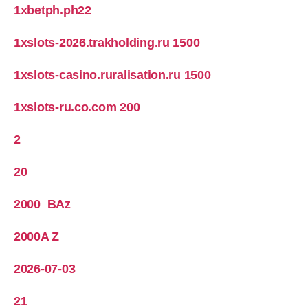
1xbetph.ph22
1xslots-2026.trakholding.ru 1500
1xslots-casino.ruralisation.ru 1500
1xslots-ru.co.com 200
2
20
2000_BAz
2000A Z
2026-07-03
21