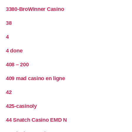
3380-BroWinner Casino
38
4
4 done
408 – 200
409 mad casino en ligne
42
425-casinoly
44 Snatch Casino EMD N