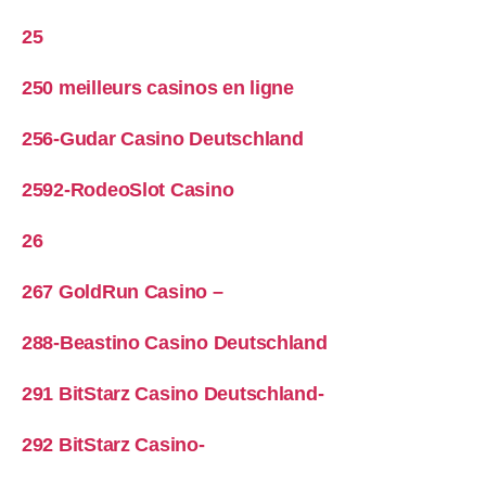
25
250 meilleurs casinos en ligne
256-Gudar Casino Deutschland
2592-RodeoSlot Casino
26
267 GoldRun Casino –
288-Beastino Casino Deutschland
291 BitStarz Casino Deutschland-
292 BitStarz Casino-