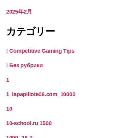
2025年2月
カテゴリー
! Competitive Gaming Tips
! Без рубрики
1
1_lapapillote08.com_10000
10
10-school.ru 1500
1000_2A Z