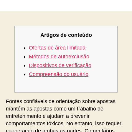
稿
稿
者
日
Artigos de conteúdo
Ofertas de área limitada
Métodos de autoexclusão
Dispositivos de verificação
Compreensão do usuário
Fontes confiáveis ​​de orientação sobre apostas
mantêm as apostas como um trabalho de
entretenimento e ajudam a prevenir
comportamentos tóxicos. No entanto, isso requer
cooperação de ambas as partes. Comentários