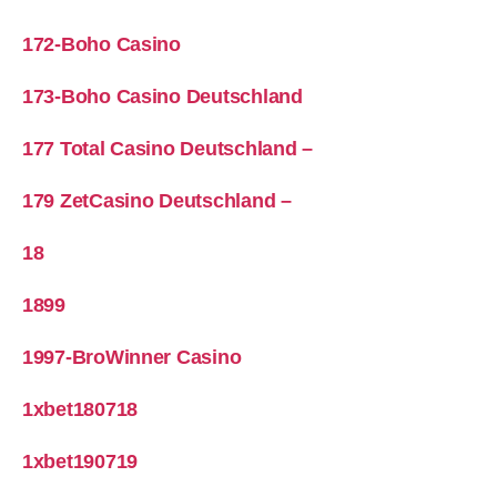
172-Boho Casino
173-Boho Casino Deutschland
177 Total Casino Deutschland –
179 ZetCasino Deutschland –
18
1899
1997-BroWinner Casino
1xbet180718
1xbet190719