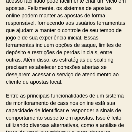
acesso facilitado pode facilmente criar um vício em
apostas. Felizmente, os sistemas de apostas
online podem manter as apostas de forma
responsável, fornecendo aos usuários ferramentas
que ajudam a manter o controle de seu tempo de
jogo e de sua experiência inicial. Essas
ferramentas incluem opções de saque, limites de
depósito e restrições de perdas iniciais, entre
outras. Além disso, as estratégias de scalping
precisam estabelecer conexões abertas se
desejarem acessar o serviço de atendimento ao
cliente de apostas local.
Entre as principais funcionalidades de um sistema
de monitoramento de cassinos online está sua
capacidade de identificar e responder a sinais de
comportamento suspeito em apostas. Isso é feito
utilizando diversas alternativas, como a análise de