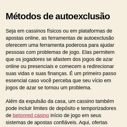
Métodos de autoexclusão
Seja em cassinos físicos ou em plataformas de
apostas online, as ferramentas de autoexclusão
oferecem uma ferramenta poderosa para ajudar
pessoas com problemas de jogo. Elas permitem
que os jogadores se afastem dos jogos de azar
online ou presenciais e comecem a redirecionar
suas vidas e suas finanças. É um primeiro passo
essencial caso você perceba que seu vício em
jogos de azar se tornou um problema.
Além da expulsão da casa, um cassino também
pode incluir limites de depósito e temporizadores
de
betonred casino
início de jogo em seus
sistemas de apostas confiáveis. Aqui, ofertas