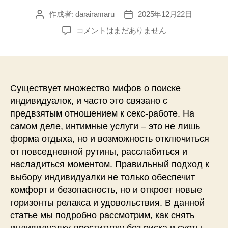
作成者:
darairamaru
2025年12月22日
投
投
稿
稿
Секреты
コメントはまだありません
者
日
безопасного
и
комфортного
выбора
индивидуалки:
Существует множество мифов о поиске
как
индивидуалок, и часто это связано с
избежать
предвзятым отношением к секс-работе. На
рисков
самом деле, интимные услуги – это не лишь
и
форма отдыха, но и возможность отключиться
суеты
от повседневной рутины, расслабиться и
へ
насладиться моментом. Правильный подход к
の
выбору индивидуалки не только обеспечит
комфорт и безопасность, но и откроет новые
горизонты релакса и удовольствия. В данной
статье мы подробно рассмотрим, как снять
индивидуалку-проститутку без риска и суеты.