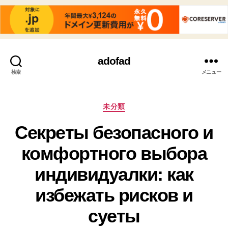
adofad
検索
メニュー
カ
未分類
テ
Секреты безопасного и
ゴ
リ
комфортного выбора
ー
индивидуалки: как
избежать рисков и
суеты