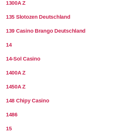
1300A Z
135 Slotozen Deutschland
139 Casino Brango Deutschland
14
14-Sol Casino
1400A Z
1450A Z
148 Chipy Casino
1486
15