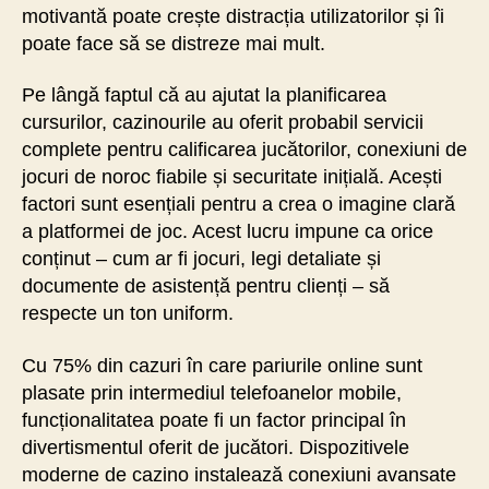
motivantă poate crește distracția utilizatorilor și îi
poate face să se distreze mai mult.
Pe lângă faptul că au ajutat la planificarea
cursurilor, cazinourile au oferit probabil servicii
complete pentru calificarea jucătorilor, conexiuni de
jocuri de noroc fiabile și securitate inițială. Acești
factori sunt esențiali pentru a crea o imagine clară
a platformei de joc. Acest lucru impune ca orice
conținut – cum ar fi jocuri, legi detaliate și
documente de asistență pentru clienți – să
respecte un ton uniform.
Cu 75% din cazuri în care pariurile online sunt
plasate prin intermediul telefoanelor mobile,
funcționalitatea poate fi un factor principal în
divertismentul oferit de jucători. Dispozitivele
moderne de cazino instalează conexiuni avansate