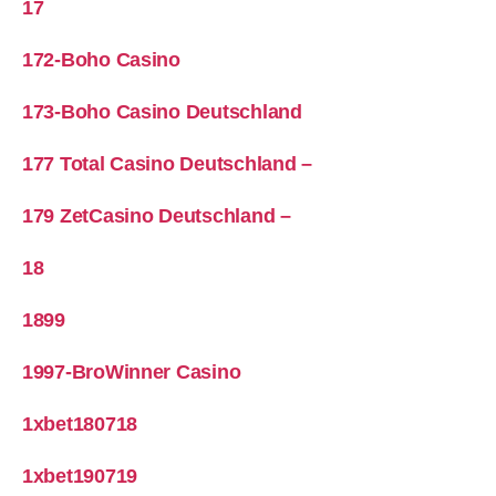
17
172-Boho Casino
173-Boho Casino Deutschland
177 Total Casino Deutschland –
179 ZetCasino Deutschland –
18
1899
1997-BroWinner Casino
1xbet180718
1xbet190719