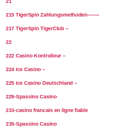
21
215 TigerSpin Zahlungsmethoden——-
217 TigerSpin TigerClub –
22
222 Casino Kontrolleur –
224 Ice Casino –
225 Ice Casino Deutschland –
229-Spassino Casino
233-casino francais en ligne fiable
235-Spassino Casino