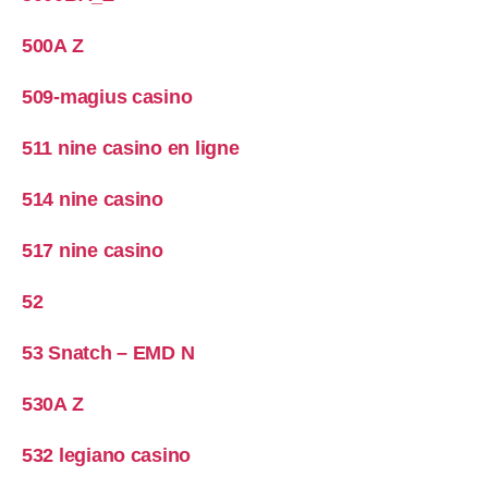
500A Z
509-magius casino
511 nine casino en ligne
514 nine casino
517 nine casino
52
53 Snatch – EMD N
530A Z
532 legiano casino