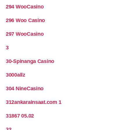
294 WooCasino
296 Woo Casino
297 WooCasino
3
30-Spinanga Casino
3000allz
304 NineCasino
312ankarainsaat.com 1
31867 05.02
32