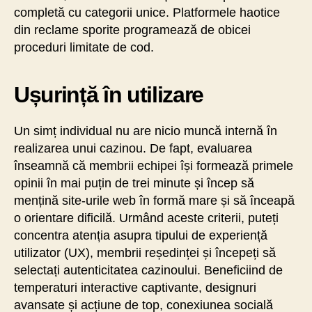
completă cu categorii unice. Platformele haotice
din reclame sporite programează de obicei
proceduri limitate de cod.
Ușurință în utilizare
Un simț individual nu are nicio muncă internă în
realizarea unui cazinou. De fapt, evaluarea
înseamnă că membrii echipei își formează primele
opinii în mai puțin de trei minute și încep să
mențină site-urile web în formă mare și să înceapă
o orientare dificilă. Urmând aceste criterii, puteți
concentra atenția asupra tipului de experiență
utilizator (UX), membrii reședinței și începeți să
selectați autenticitatea cazinoului. Beneficiind de
temperaturi interactive captivante, designuri
avansate și acțiune de top, conexiunea socială