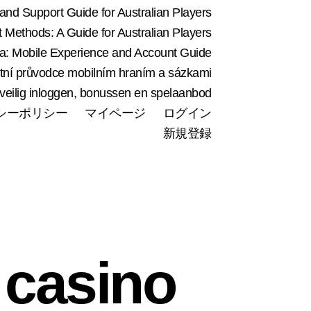
and Support Guide for Australian Players
Methods: A Guide for Australian Players
ia: Mobile Experience and Account Guide
etní průvodce mobilním hraním a sázkami
veilig inloggen, bonussen en spelaanbod
シーポリシー
マイページ
ログイン
新規登録
 casino