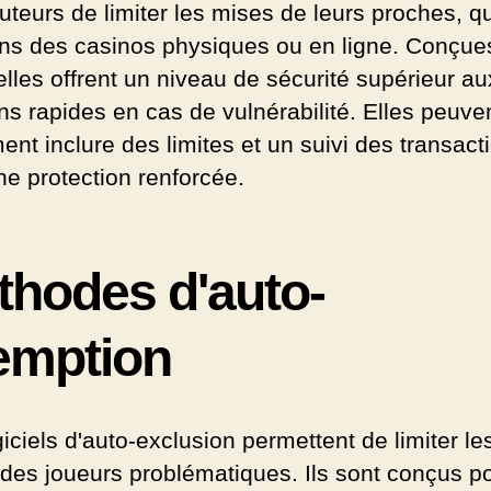
buteurs de limiter les mises de leurs proches, q
ans des casinos physiques ou en ligne. Conçue
elles offrent un niveau de sécurité supérieur au
ons rapides en cas de vulnérabilité.
Elles peuve
ent inclure des limites et un suivi des transact
ne protection renforcée.
thodes d'auto-
emption
iciels d'auto-exclusion permettent de limiter le
 des joueurs problématiques. Ils sont conçus p