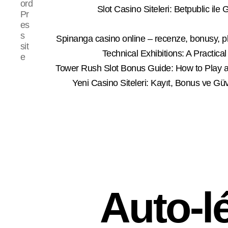
ord
Slot Casino Siteleri: Betpublic il
Pr
es
s
Spinanga casino online – recenze, bonusy, p
sit
Technical Exhibitions: A Practica
e
Tower Rush Slot Bonus Guide: How to Play 
Yeni Casino Siteleri: Kayıt, Bonus ve Güv
Auto-l