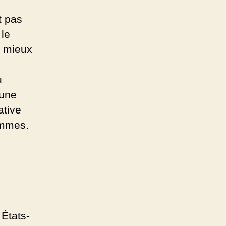
t pas
 le
e mieux
u
'une
ative
emmes.
 États-