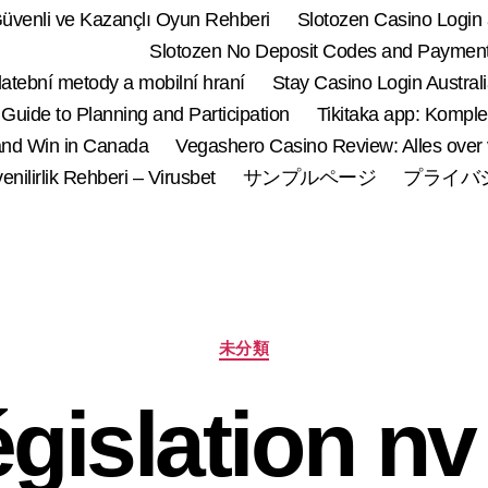
e Güvenli ve Kazançlı Oyun Rehberi
Slotozen Casino Login 
Slotozen No Deposit Codes and Payment 
latební metody a mobilní hraní
Stay Casino Login Austral
l Guide to Planning and Participation
Tikitaka app: Kompl
and Win in Canada
Vegashero Casino Review: Alles over 
enilirlik Rehberi – Virusbet
サンプルページ
プライバ
カ
未分類
テ
ゴ
égislation nv
リ
ー