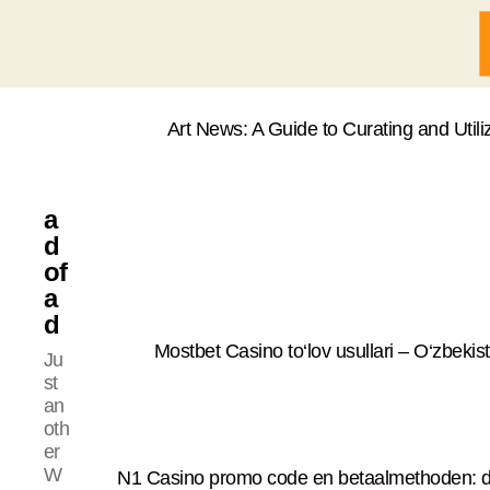
Art News: A Guide to Curating and Utili
a
d
of
a
d
Mostbet Casino to‘lov usullari – O‘zbekist
Ju
st
an
oth
er
W
N1 Casino promo code en betaalmethoden: d