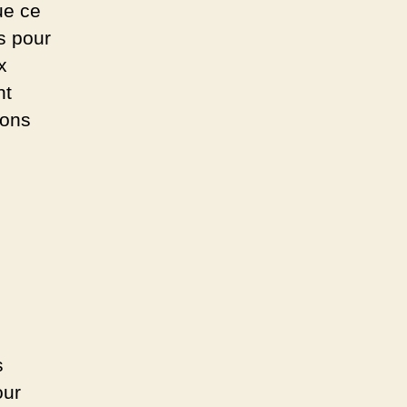
ue ce
s pour
x
nt
ions
s
our