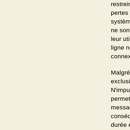
restrei
pertes
systèm
ne sont
leur ut
ligne n
connex
Malgré 
exclusi
N'imput
permet
messag
conséq
durée e