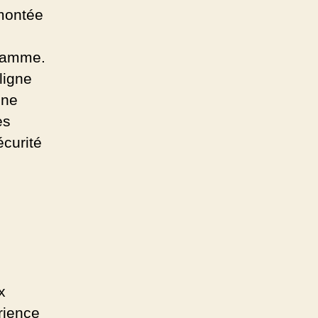
montée
gramme.
ligne
nne
es
curité
x
rience