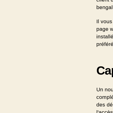
bengal
Il vous
page w
instal
préféré
Cap
Un nou
complè
des dép
l'accè