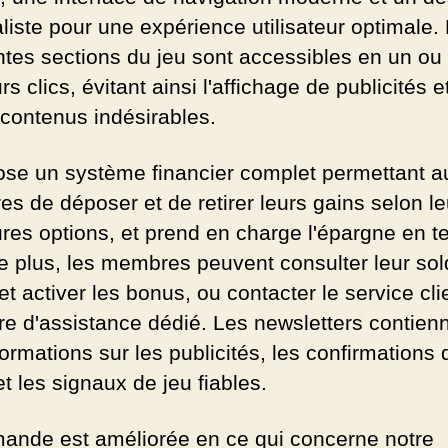
liste pour une expérience utilisateur optimale.
entes sections du jeu sont accessibles en un ou
rs clics, évitant ainsi l'affichage de publicités e
 contenus indésirables.
pose un système financier complet permettant a
s de déposer et de retirer leurs gains selon le
ures options, et prend en charge l'épargne en 
De plus, les membres peuvent consulter leur so
et activer les bonus, ou contacter le service cli
tre d'assistance dédié. Les newsletters contien
ormations sur les publicités, les confirmations 
t les signaux de jeu fiables.
ande est améliorée en ce qui concerne notre