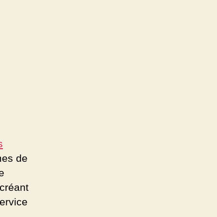
s
mes de
e
 créant
ervice