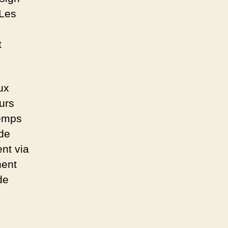
 Les
t
ux
urs
temps
lde
ent via
nent
de