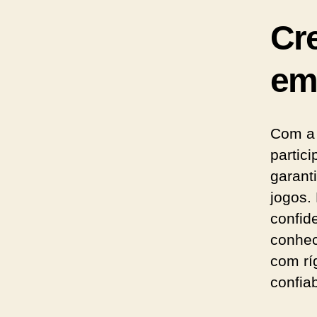
Cr
em
Com a 
partic
garant
jogos.
confid
conhec
com rí
confia