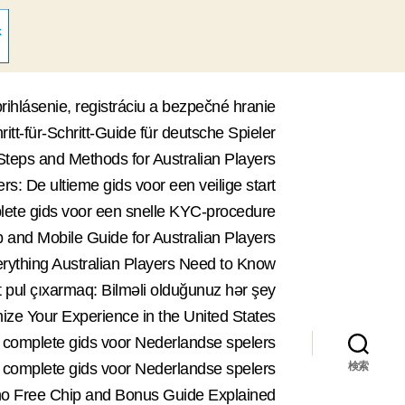
ihlásenie, registráciu a bezpečné hranie
tt‑für‑Schritt‑Guide für deutsche Spieler
teps and Methods for Australian Players
rs: De ultieme gids voor een veilige start
mplete gids voor een snelle KYC-procedure
 and Mobile Guide for Australian Players
rything Australian Players Need to Know
 pul çıxarmaq: Bilməli olduğunuz hər şey
ize Your Experience in the United States
complete gids voor Nederlandse spelers
complete gids voor Nederlandse spelers
検索
no Free Chip and Bonus Guide Explained