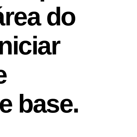
área do
niciar
e
e base.