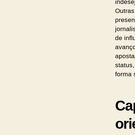
indese
Outras
presen
jornal
de infl
avanço
aposta
status
forma 
Ca
or