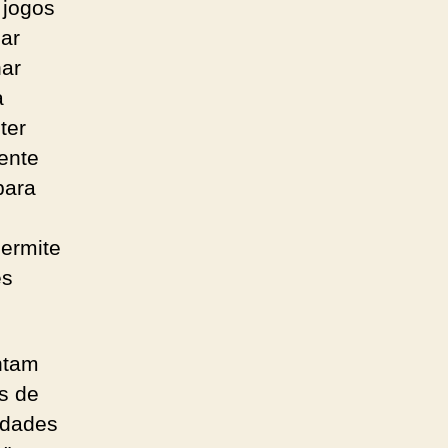
 jogos
dar
har
a
ter
ente
para
ermite
es
ntam
s de
idades