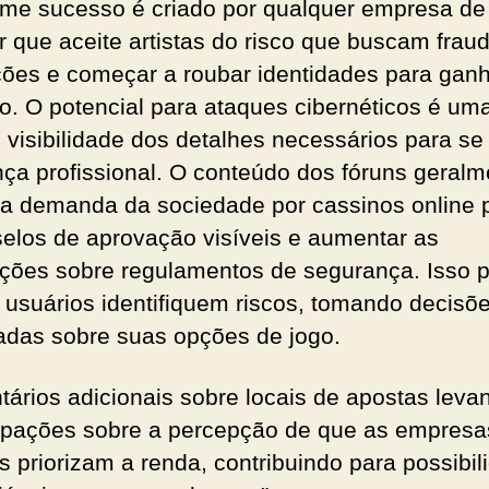
me sucesso é criado por qualquer empresa de
r que aceite artistas do risco que buscam frau
ções e começar a roubar identidades para gan
ro. O potencial para ataques cibernéticos é um
 visibilidade dos detalhes necessários para se 
nça profissional. O conteúdo dos fóruns geralm
e a demanda da sociedade por cassinos online 
 selos de aprovação visíveis e aumentar as
ções sobre regulamentos de segurança. Isso p
 usuários identifiquem riscos, tomando decisõ
adas sobre suas opções de jogo.
ários adicionais sobre locais de apostas leva
pações sobre a percepção de que as empresa
s priorizam a renda, contribuindo para possibil