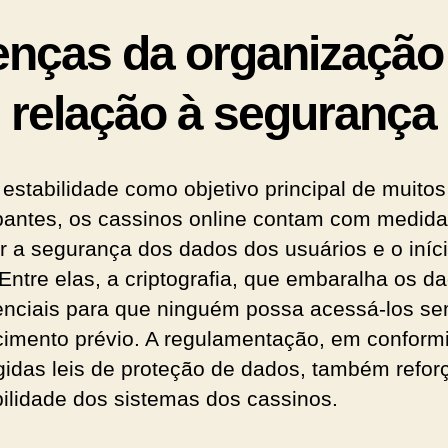
enças da organização
 relação à segurança
estabilidade como objetivo principal de muitos
ipantes, os cassinos online contam com medida
ir a segurança dos dados dos usuários e o iníc
 Entre elas, a criptografia, que embaralha os d
enciais para que ninguém possa acessá-los s
imento prévio. A regulamentação, em conform
gidas leis de proteção de dados, também refor
bilidade dos sistemas dos cassinos.