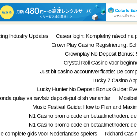
zing Industry Updates
Casea login: Kompletný návod na pr
CrownPlay Casino Registrierung: Schri
Crownplay No Deposit Bonus: S
Crystal Roll Casino voor beginne
Just bit casino accountverificatie: De co
Lucky 7 Casino App
Lucky Hunter No Deposit Bonus Guide: Eve
onda qulay va xavfsiz depozit‑pul olish variantlari
Mostbet
Music Festival Guide: How to Plan and Maxim
N1 Casino promo code en betaalmethoden: de 
N1 Casino promo code en betaalmethoden: de 
e complete gids voor Nederlandse spelers
Richard Casi