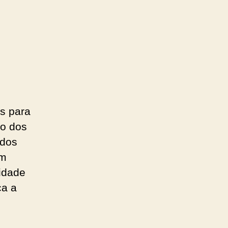
s para
io dos
ados
em
idade
ça a