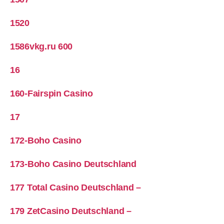
1520
1586vkg.ru 600
16
160-Fairspin Casino
17
172-Boho Casino
173-Boho Casino Deutschland
177 Total Casino Deutschland –
179 ZetCasino Deutschland –