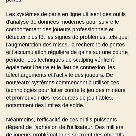
Les systèmes de paris en ligne utilisent des outils
d'analyse de données modernes pour suivre le
comportement des joueurs professionnels et
détecter plus tôt les signes de problèmes, tels que
l'augmentation des mises, la recherche de pertes
et l'accumulation régulière de gains sur une courte
période. Les techniques de scalping vérifient
également l'heure et le lieu de connexion, les
téléchargements et l'activité des joueurs. De
nouveaux systèmes commencent à utiliser ces
technologies pour lutter contre le jeu des mineurs
et promouvoir des ressources de jeu fiables,
notamment des limites de solde.
Néanmoins, l'efficacité de ces outils puissants
dépend de l'adhésion de l'utilisateur. Des milliers
de joueurs problématiques se fixent des objectifs