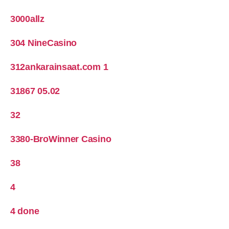
3000allz
304 NineCasino
312ankarainsaat.com 1
31867 05.02
32
3380-BroWinner Casino
38
4
4 done