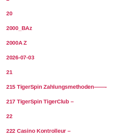
20
2000_BAz
2000A Z
2026-07-03
21
215 TigerSpin Zahlungsmethoden——-
217 TigerSpin TigerClub –
22
222 Casino Kontrolleur –