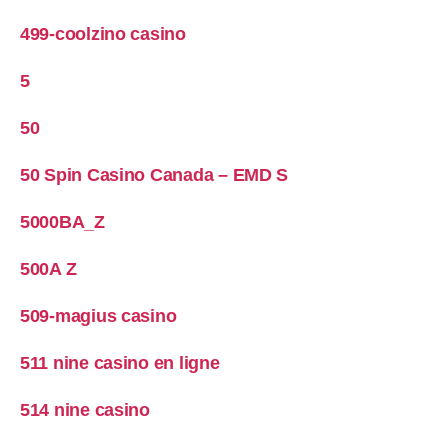
499-coolzino casino
5
50
50 Spin Casino Canada – EMD S
5000BA_Z
500A Z
509-magius casino
511 nine casino en ligne
514 nine casino