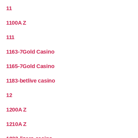
11
1100A Z
111
1163-7Gold Casino
1165-7Gold Casino
1183-betlive casino
12
1200A Z
1210A Z