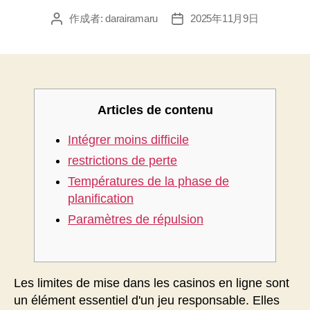
作成者:
darairamaru
2025年11月9日
投
投
稿
稿
者
日
Articles de contenu
Intégrer moins difficile
restrictions de perte
Températures de la phase de
planification
Paramètres de répulsion
Les limites de mise dans les casinos en ligne sont
un élément essentiel d'un jeu responsable. Elles