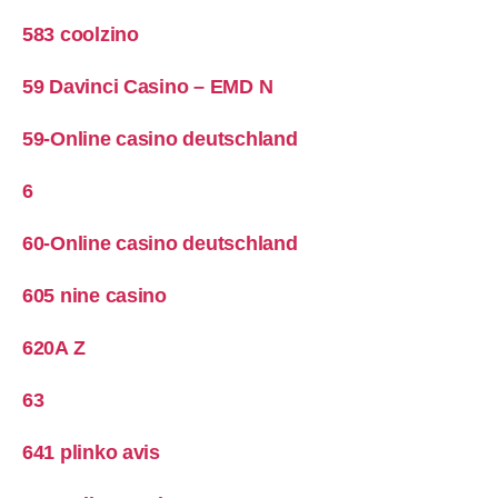
583 coolzino
59 Davinci Casino – EMD N
59-Online casino deutschland
6
60-Online casino deutschland
605 nine casino
620A Z
63
641 plinko avis