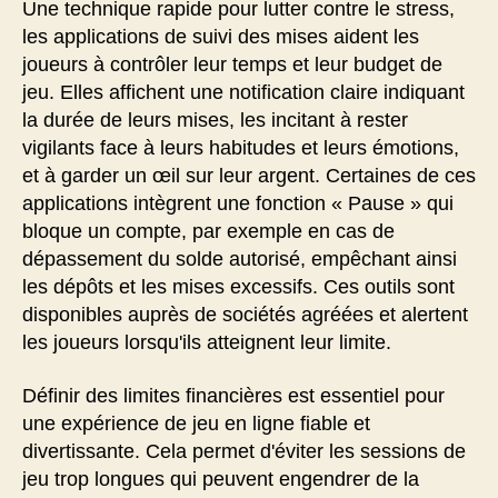
Une technique rapide pour lutter contre le stress,
les applications de suivi des mises aident les
joueurs à contrôler leur temps et leur budget de
jeu. Elles affichent une notification claire indiquant
la durée de leurs mises, les incitant à rester
vigilants face à leurs habitudes et leurs émotions,
et à garder un œil sur leur argent. Certaines de ces
applications intègrent une fonction « Pause » qui
bloque un compte, par exemple en cas de
dépassement du solde autorisé, empêchant ainsi
les dépôts et les mises excessifs. Ces outils sont
disponibles auprès de sociétés agréées et alertent
les joueurs lorsqu'ils atteignent leur limite.
Définir des limites financières est essentiel pour
une expérience de jeu en ligne fiable et
divertissante. Cela permet d'éviter les sessions de
jeu trop longues qui peuvent engendrer de la