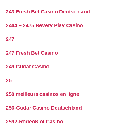
243 Fresh Bet Casino Deutschland –
2464 – 2475 Revery Play Casino
247
247 Fresh Bet Casino
249 Gudar Casino
25
250 meilleurs casinos en ligne
256-Gudar Casino Deutschland
2592-RodeoSlot Casino