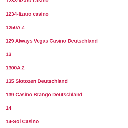
1233-lizaro casino
1234-lizaro casino
1250A Z
129 Always Vegas Casino Deutschland
13
1300A Z
135 Slotozen Deutschland
139 Casino Brango Deutschland
14
14-Sol Casino