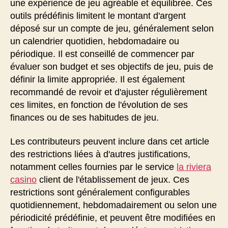
une expérience de jeu agréable et équilibrée. Ces
outils prédéfinis limitent le montant d'argent
déposé sur un compte de jeu, généralement selon
un calendrier quotidien, hebdomadaire ou
périodique. Il est conseillé de commencer par
évaluer son budget et ses objectifs de jeu, puis de
définir la limite appropriée. Il est également
recommandé de revoir et d'ajuster régulièrement
ces limites, en fonction de l'évolution de ses
finances ou de ses habitudes de jeu.
Les contributeurs peuvent inclure dans cet article
des restrictions liées à d'autres justifications,
notamment celles fournies par le service
la riviera
casino
client de l'établissement de jeux. Ces
restrictions sont généralement configurables
quotidiennement, hebdomadairement ou selon une
périodicité prédéfinie, et peuvent être modifiées en