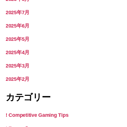
2025年7月
2025年6月
2025年5月
2025年4月
2025年3月
2025年2月
カテゴリー
! Competitive Gaming Tips