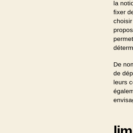
la noti
fixer 
choisi
propos
permet
déterm
De nom
de dépo
leurs 
égalem
envisa
lim