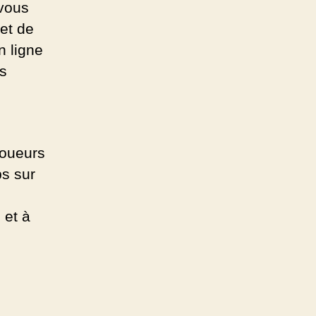
 vous
 et de
n ligne
us
joueurs
ps sur
 et à