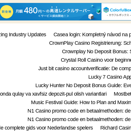
zing Industry Updates
Casea login: Kompletný návod na pr
CrownPlay Casino Registrierung: Schri
Crownplay No Deposit Bonus: S
Crystal Roll Casino voor beginne
Just bit casino accountverificatie: De co
Lucky 7 Casino App
Lucky Hunter No Deposit Bonus Guide: Eve
onda qulay va xavfsiz depozit‑pul olish variantlari
Mostbet
Music Festival Guide: How to Plan and Maxim
N1 Casino promo code en betaalmethoden: de 
N1 Casino promo code en betaalmethoden: de 
e complete gids voor Nederlandse spelers
Richard Casi