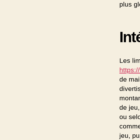
plus gl
Int
Les li
https:
de mai
diverti
montan
de jeu
ou sel
commen
jeu, pu