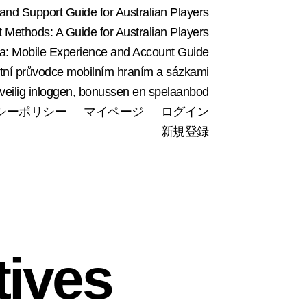
and Support Guide for Australian Players
Methods: A Guide for Australian Players
ia: Mobile Experience and Account Guide
etní průvodce mobilním hraním a sázkami
veilig inloggen, bonussen en spelaanbod
シーポリシー
マイページ
ログイン
新規登録
tives