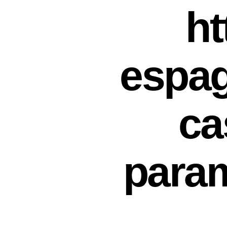
ht
espag
ca
param