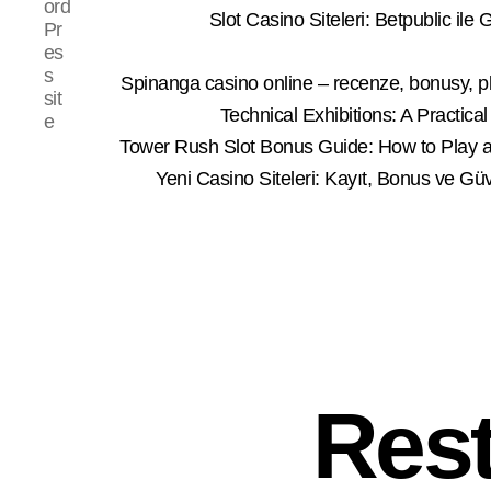
ord
Slot Casino Siteleri: Betpublic il
Pr
es
s
Spinanga casino online – recenze, bonusy, p
sit
Technical Exhibitions: A Practica
e
Tower Rush Slot Bonus Guide: How to Play 
Yeni Casino Siteleri: Kayıt, Bonus ve Güv
Rest