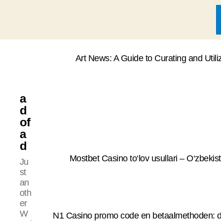
Art News: A Guide to Curating and Utili
a
d
of
a
d
Mostbet Casino to‘lov usullari – O‘zbekist
Ju
st
an
oth
er
W
N1 Casino promo code en betaalmethoden: d