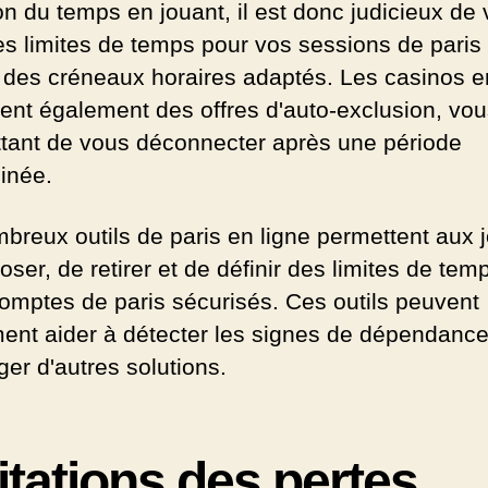
on du temps en jouant, il est donc judicieux de
des limites de temps pour vos sessions de paris
r des créneaux horaires adaptés. Les casinos e
ent également des offres d'auto-exclusion, vo
tant de vous déconnecter après une période
inée.
breux outils de paris en ligne permettent aux 
ser, de retirer et de définir des limites de tem
comptes de paris sécurisés. Ces outils peuvent
ent aider à détecter les signes de dépendance
ger d'autres solutions.
itations des pertes