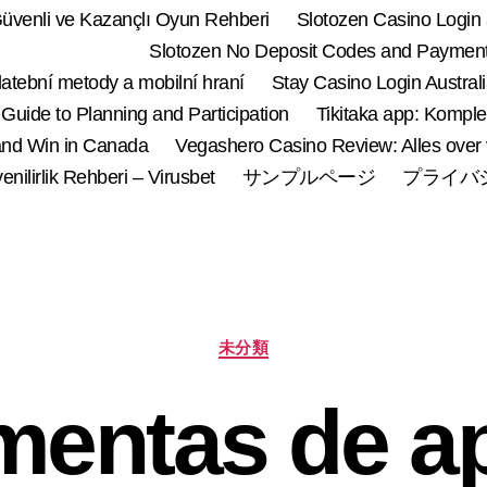
e Güvenli ve Kazançlı Oyun Rehberi
Slotozen Casino Login 
Slotozen No Deposit Codes and Payment 
latební metody a mobilní hraní
Stay Casino Login Austral
l Guide to Planning and Participation
Tikitaka app: Kompl
and Win in Canada
Vegashero Casino Review: Alles over 
enilirlik Rehberi – Virusbet
サンプルページ
プライバ
カ
未分類
テ
ゴ
mentas de a
リ
ー