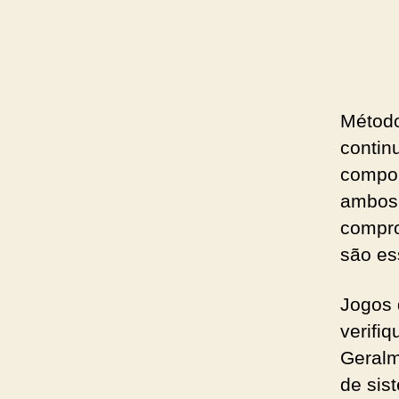
Método
contin
compor
ambos 
compro
são es
Jogos 
verifi
Geralm
de sis