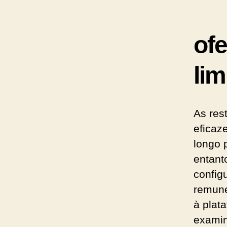
ofe
lim
As res
eficaz
longo 
entant
config
remune
à plat
examin