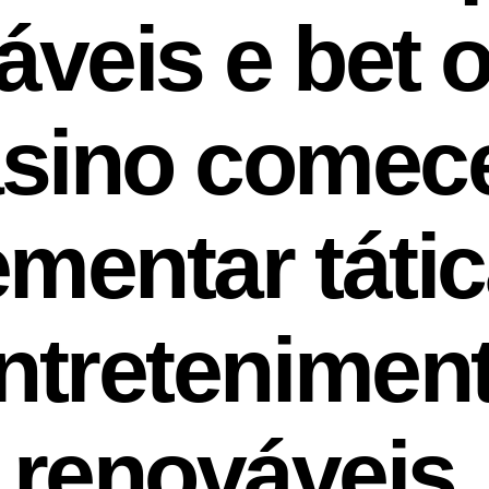
áveis ​​e bet 
sino comec
mentar táti
ntretenimen
renováveis.