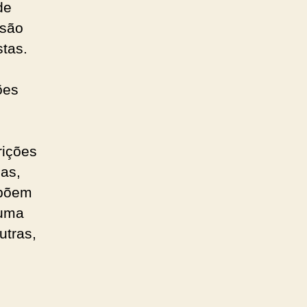
de
 são
tas.
ões
rições
as,
mpõem
 uma
utras,