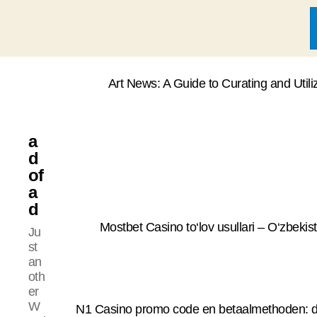
Art News: A Guide to Curating and Utili
a
d
of
a
d
Mostbet Casino to‘lov usullari – O‘zbekist
Ju
st
an
oth
er
W
N1 Casino promo code en betaalmethoden: d