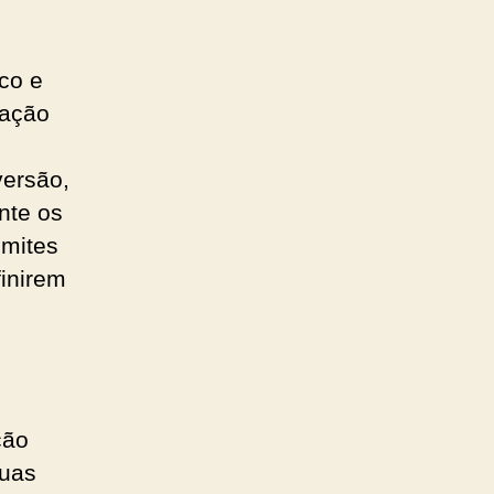
co e
iação
versão,
nte os
imites
inirem
ção
suas