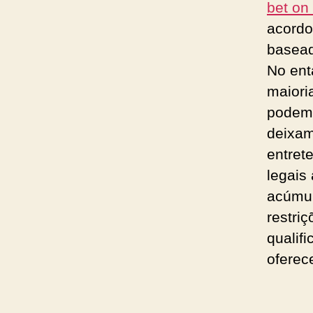
bet on
acordo
basead
No ent
maiori
podem 
deixam
entret
legais
acúmul
restri
qualif
oferec