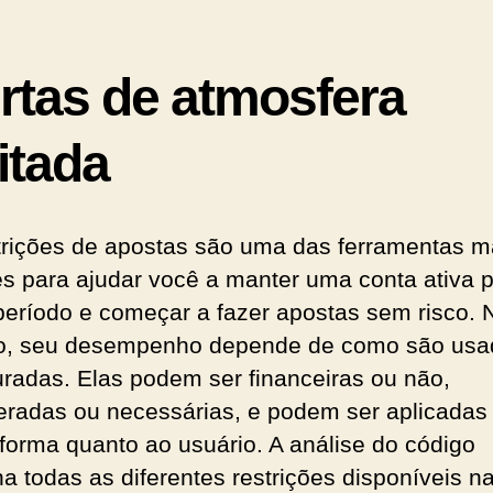
rtas de atmosfera
itada
trições de apostas são uma das ferramentas m
es para ajudar você a manter uma conta ativa 
período e começar a fazer apostas sem risco. 
o, seu desempenho depende de como são usa
uradas. Elas podem ser financeiras ou não,
radas ou necessárias, e podem ser aplicadas 
aforma quanto ao usuário. A análise do código
a todas as diferentes restrições disponíveis n