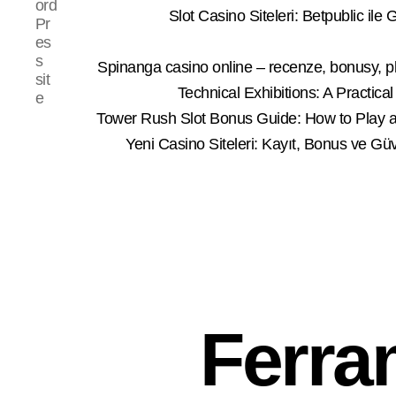
ord
Slot Casino Siteleri: Betpublic il
Pr
es
s
Spinanga casino online – recenze, bonusy, p
sit
Technical Exhibitions: A Practica
e
Tower Rush Slot Bonus Guide: How to Play 
Yeni Casino Siteleri: Kayıt, Bonus ve Güv
Ferra