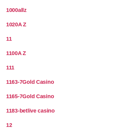
1000allz
1020A Z
11
1100A Z
111
1163-7Gold Casino
1165-7Gold Casino
1183-betlive casino
12