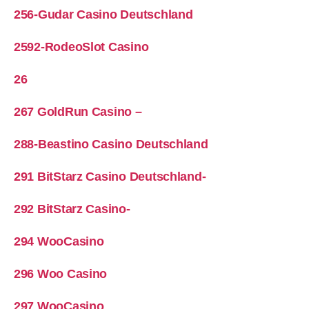
256-Gudar Casino Deutschland
2592-RodeoSlot Casino
26
267 GoldRun Casino –
288-Beastino Casino Deutschland
291 BitStarz Casino Deutschland-
292 BitStarz Casino-
294 WooCasino
296 Woo Casino
297 WooCasino