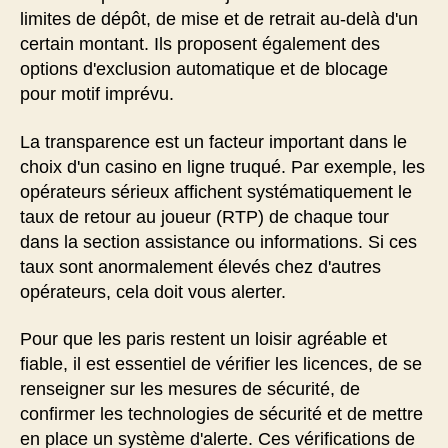
limites de dépôt, de mise et de retrait au-delà d'un
certain montant. Ils proposent également des
options d'exclusion automatique et de blocage
pour motif imprévu.
La transparence est un facteur important dans le
choix d'un casino en ligne truqué. Par exemple, les
opérateurs sérieux affichent systématiquement le
taux de retour au joueur (RTP) de chaque tour
dans la section assistance ou informations. Si ces
taux sont anormalement élevés chez d'autres
opérateurs, cela doit vous alerter.
Pour que les paris restent un loisir agréable et
fiable, il est essentiel de vérifier les licences, de se
renseigner sur les mesures de sécurité, de
confirmer les technologies de sécurité et de mettre
en place un système d'alerte. Ces vérifications de