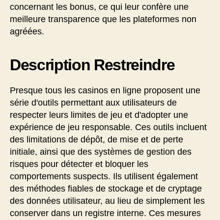
concernant les bonus, ce qui leur confère une
meilleure transparence que les plateformes non
agréées.
Description Restreindre
Presque tous les casinos en ligne proposent une
série d'outils permettant aux utilisateurs de
respecter leurs limites de jeu et d'adopter une
expérience de jeu responsable. Ces outils incluent
des limitations de dépôt, de mise et de perte
initiale, ainsi que des systèmes de gestion des
risques pour détecter et bloquer les
comportements suspects. Ils utilisent également
des méthodes fiables de stockage et de cryptage
des données utilisateur, au lieu de simplement les
conserver dans un registre interne. Ces mesures