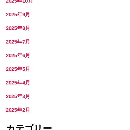
2025年10月
2025年9月
2025年8月
2025年7月
2025年6月
2025年5月
2025年4月
2025年3月
2025年2月
カテゴリー