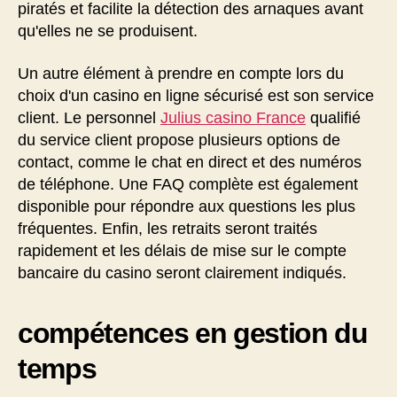
piratés et facilite la détection des arnaques avant
qu'elles ne se produisent.
Un autre élément à prendre en compte lors du
choix d'un casino en ligne sécurisé est son service
client. Le personnel
Julius casino France
qualifié
du service client propose plusieurs options de
contact, comme le chat en direct et des numéros
de téléphone. Une FAQ complète est également
disponible pour répondre aux questions les plus
fréquentes. Enfin, les retraits seront traités
rapidement et les délais de mise sur le compte
bancaire du casino seront clairement indiqués.
compétences en gestion du
temps