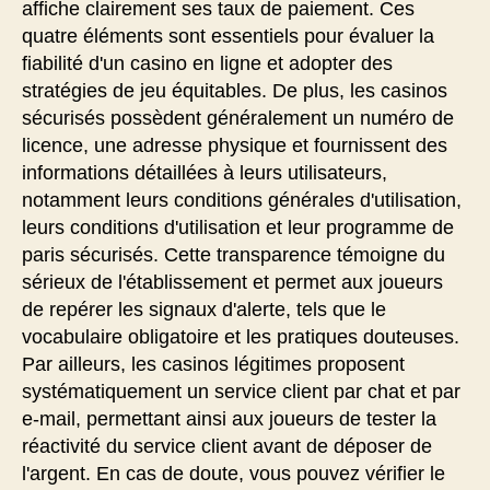
affiche clairement ses taux de paiement. Ces
quatre éléments sont essentiels pour évaluer la
fiabilité d'un casino en ligne et adopter des
stratégies de jeu équitables. De plus, les casinos
sécurisés possèdent généralement un numéro de
licence, une adresse physique et fournissent des
informations détaillées à leurs utilisateurs,
notamment leurs conditions générales d'utilisation,
leurs conditions d'utilisation et leur programme de
paris sécurisés. Cette transparence témoigne du
sérieux de l'établissement et permet aux joueurs
de repérer les signaux d'alerte, tels que le
vocabulaire obligatoire et les pratiques douteuses.
Par ailleurs, les casinos légitimes proposent
systématiquement un service client par chat et par
e-mail, permettant ainsi aux joueurs de tester la
réactivité du service client avant de déposer de
l'argent. En cas de doute, vous pouvez vérifier le