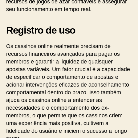
recursos de jogos de azar confiáveis ​​e assegurar
seu funcionamento em tempo real.
Registro de uso
Os cassinos online realmente precisam de
recursos financeiros avançados para pagar os
membros e garantir a liquidez de quaisquer
apostas variáveis. Um fator crucial é a capacidade
de especificar o comportamento de apostas e
acionar intervenções eficazes de aconselhamento
comportamental dentro do prazo. Isso também
ajuda os cassinos online a entender as
necessidades e o comportamento dos ex-
membros, o que permite que os cassinos criem
uma experiência mais positiva, cultivem a
fidelidade do usuário e iniciem o sucesso a longo