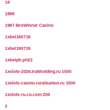
18
1899
1997-BroWinner Casino
1xbet180718
1xbet190719
1xbetph.ph22
1xslots-2026.trakholding.ru 1500
1xslots-casino.ruralisation.ru 1500
1xslots-ru.co.com 200
2