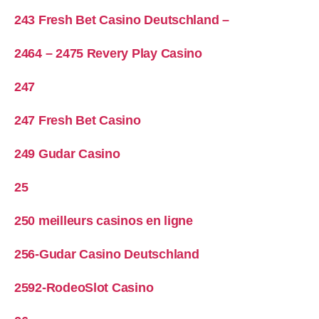
243 Fresh Bet Casino Deutschland –
2464 – 2475 Revery Play Casino
247
247 Fresh Bet Casino
249 Gudar Casino
25
250 meilleurs casinos en ligne
256-Gudar Casino Deutschland
2592-RodeoSlot Casino