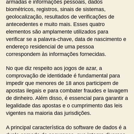
armadas e informações pessoais, dados
biométricos, registros, sinais de sistemas,
geolocalização, resultados de verificações de
antecedentes e muito mais. Esses quatro
elementos são amplamente utilizados para
verificar se a palavra-chave, data de nascimento e
endereço residencial de uma pessoa
correspondem às informações fornecidas.
No que diz respeito aos jogos de azar, a
comprovação de identidade é fundamental para
impedir que menores de 18 anos participem de
apostas ilegais e para combater fraudes e lavagem
de dinheiro. Além disso, é essencial para garantir a
legalidade das apostas e o cumprimento das leis
vigentes na maioria das jurisdições.
A principal característica do software de dados é a