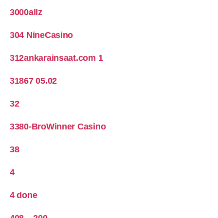
3000allz
304 NineCasino
312ankarainsaat.com 1
31867 05.02
32
3380-BroWinner Casino
38
4
4 done