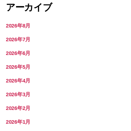
アーカイブ
2026年8月
2026年7月
2026年6月
2026年5月
2026年4月
2026年3月
2026年2月
2026年1月