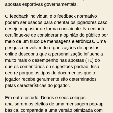
apostas esportivas governamentais.
O feedback individual e o feedback normativo
podem ser usados ​​para orientar os jogadores caso
desejem apostar de forma consciente. No entanto,
certifique-se de considerar a opinião do público por
meio de um fluxo de mensagens eletrônicas. Uma
pesquisa envolvendo organizações de apostas
online descobriu que a personalização influencia
muito mais o desempenho nas apostas (TL) do
que os comentários ou sugestões padrão. Isso
ocorre porque os tipos de documentos que o
jogador recebe geralmente são determinados
pelas características do jogador.
Em outro estudo, Deans e seus colegas
analisaram os efeitos de uma mensagem pop-up
básica, comparada a uma versão otimizada com