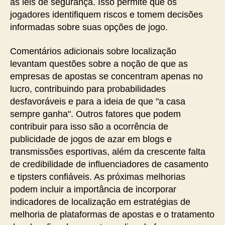
as leis de segurança. Isso permite que os
jogadores identifiquem riscos e tomem decisões
informadas sobre suas opções de jogo.
Comentários adicionais sobre localização
levantam questões sobre a noção de que as
empresas de apostas se concentram apenas no
lucro, contribuindo para probabilidades
desfavoráveis ​​e para a ideia de que "a casa
sempre ganha". Outros fatores que podem
contribuir para isso são a ocorrência de
publicidade de jogos de azar em blogs e
transmissões esportivas, além da crescente falta
de credibilidade de influenciadores de casamento
e tipsters confiáveis. As próximas melhorias
podem incluir a importância de incorporar
indicadores de localização em estratégias de
melhoria de plataformas de apostas e o tratamento