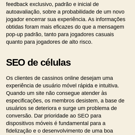
feedback exclusivo, padrão e inicial de
autoavaliação, sobre a probabilidade de um novo
jogador encerrar sua experiência. As informações
obtidas foram mais eficazes do que a mensagem
pop-up padrão, tanto para jogadores casuais
quanto para jogadores de alto risco.
SEO de células
Os clientes de cassinos online desejam uma
experiência de usuário móvel rápida e intuitiva.
Quando um site não consegue atender às
especificações, os membros desistem, a base de
usuários se deteriora e surge um problema de
conversão. Dar prioridade ao SEO para
dispositivos móveis é fundamental para a
fidelização e o desenvolvimento de uma boa