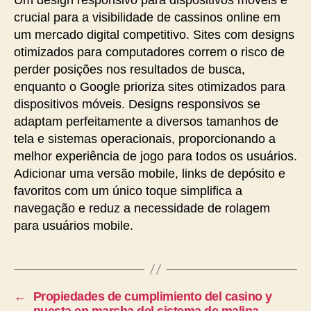
crucial para a visibilidade de cassinos online em
um mercado digital competitivo. Sites com designs
otimizados para computadores correm o risco de
perder posições nos resultados de busca,
enquanto o Google prioriza sites otimizados para
dispositivos móveis. Designs responsivos se
adaptam perfeitamente a diversos tamanhos de
tela e sistemas operacionais, proporcionando a
melhor experiência de jogo para todos os usuários.
Adicionar uma versão mobile, links de depósito e
favoritos com um único toque simplifica a
navegação e reduz a necessidade de rolagem
para usuários mobile.
←
Propiedades de cumplimiento del casino y
puesta en marcha del sistema de malina