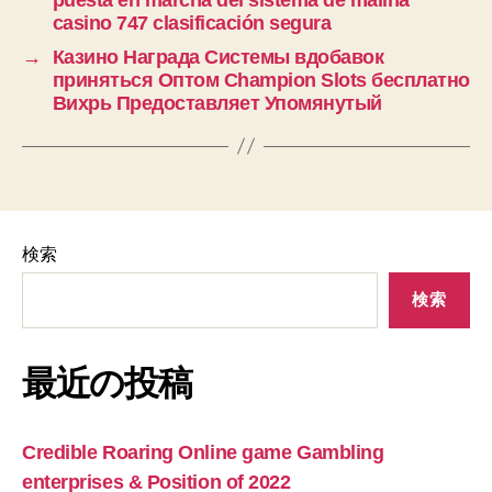
casino 747 clasificación segura
→
Казино Награда Системы вдобавок
приняться Оптом Champion Slots бесплатно
Вихрь Предоставляет Упомянутый
検索
検索
最近の投稿
Credible Roaring Online game Gambling
enterprises & Position of 2022