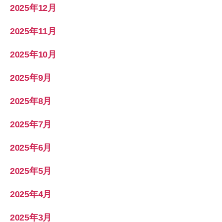
2025年12月
2025年11月
2025年10月
2025年9月
2025年8月
2025年7月
2025年6月
2025年5月
2025年4月
2025年3月