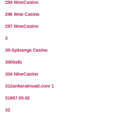
294 WooCasino
296 Woo Casino
297 WooCasino
3
30-Spinanga Casino
3000allz
304 NineCasino
312ankarainsaat.com 1
31867 05.02
32