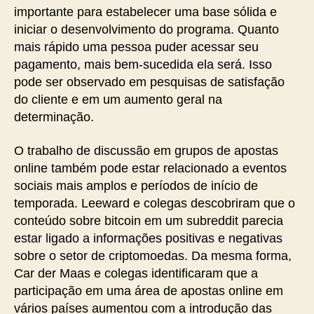
importante para estabelecer uma base sólida e
iniciar o desenvolvimento do programa. Quanto
mais rápido uma pessoa puder acessar seu
pagamento, mais bem-sucedida ela será. Isso
pode ser observado em pesquisas de satisfação
do cliente e em um aumento geral na
determinação.
O trabalho de discussão em grupos de apostas
online também pode estar relacionado a eventos
sociais mais amplos e períodos de início de
temporada. Leeward e colegas descobriram que o
conteúdo sobre bitcoin em um subreddit parecia
estar ligado a informações positivas e negativas
sobre o setor de criptomoedas. Da mesma forma,
Car der Maas e colegas identificaram que a
participação em uma área de apostas online em
vários países aumentou com a introdução das