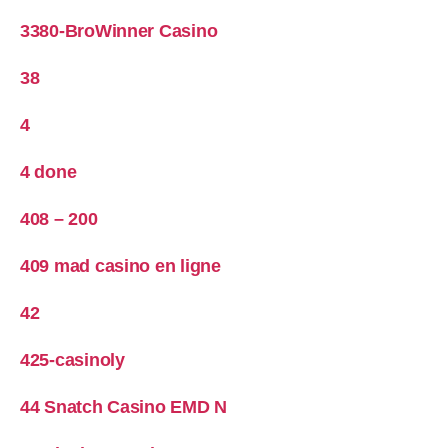
3380-BroWinner Casino
38
4
4 done
408 – 200
409 mad casino en ligne
42
425-casinoly
44 Snatch Casino EMD N