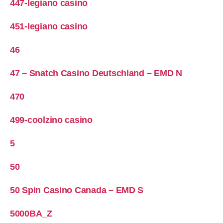
447-legiano casino
451-legiano casino
46
47 – Snatch Casino Deutschland – EMD N
470
499-coolzino casino
5
50
50 Spin Casino Canada – EMD S
5000BA_Z