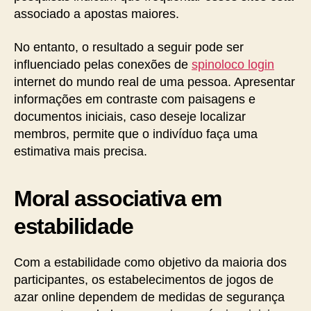
associado a apostas maiores.
No entanto, o resultado a seguir pode ser
influenciado pelas conexões de
spinoloco login
internet do mundo real de uma pessoa.
Apresentar
informações em contraste com paisagens e
documentos iniciais, caso deseje localizar
membros, permite que o indivíduo faça uma
estimativa mais precisa.
Moral associativa em
estabilidade
Com a estabilidade como objetivo da maioria dos
participantes, os estabelecimentos de jogos de
azar online dependem de medidas de segurança