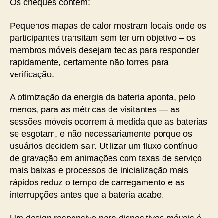
Os cheques contêm:
Pequenos mapas de calor mostram locais onde os
participantes transitam sem ter um objetivo – os
membros móveis desejam teclas para responder
rapidamente, certamente não torres para
verificação.
A otimização da energia da bateria aponta, pelo
menos, para as métricas de visitantes — as
sessões móveis ocorrem à medida que as baterias
se esgotam, e não necessariamente porque os
usuários decidem sair. Utilizar um fluxo contínuo
de gravação em animações com taxas de serviço
mais baixas e processos de inicialização mais
rápidos reduz o tempo de carregamento e as
interrupções antes que a bateria acabe.
Um design responsivo para dispositivos móveis é