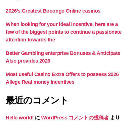
2026’s Greatest Booongo Online casinos
When looking for your ideal incentive, here are a
few of the biggest points to continue a passionate
attention towards the
Better Gambling enterprise Bonuses & Anticipate
Also provides 2026
Most useful Casino Extra Offers to possess 2026
Allege Real money Incentives
最近のコメント
Hello world!
に
WordPress コメントの投稿者
より