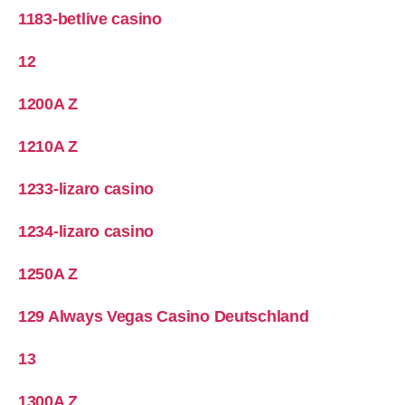
1183-betlive casino
12
1200A Z
1210A Z
1233-lizaro casino
1234-lizaro casino
1250A Z
129 Always Vegas Casino Deutschland
13
1300A Z