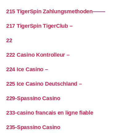
215 TigerSpin Zahlungsmethoden——-
217 TigerSpin TigerClub –
22
222 Casino Kontrolleur –
224 Ice Casino –
225 Ice Casino Deutschland –
229-Spassino Casino
233-casino francais en ligne fiable
235-Spassino Casino