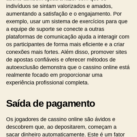
indivíduos se sintam valorizados e amados,
aumentando a satisfação e o engajamento. Por
exemplo, usar um sistema de exercícios para que
a equipe de suporte se conecte a outras
plataformas de comunicação ajuda a interagir com
os participantes de forma mais eficiente e a criar
conexões mais fortes. Além disso, promover sites
de apostas confiáveis ​​e oferecer métodos de
autoexclusão demonstra que o cassino online está
realmente focado em proporcionar uma
experiência profissional completa.
Saída de pagamento
Os jogadores de cassino online são ávidos e
descobrem que, ao depositarem, começam a
sacar dinheiro automaticamente. Este é um fator