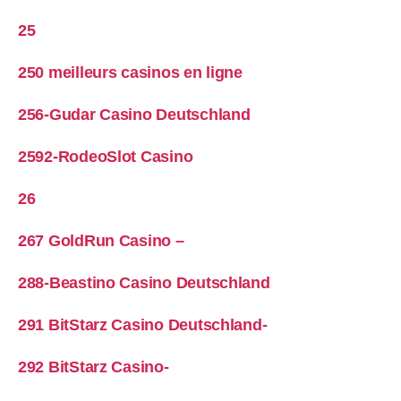
25
250 meilleurs casinos en ligne
256-Gudar Casino Deutschland
2592-RodeoSlot Casino
26
267 GoldRun Casino –
288-Beastino Casino Deutschland
291 BitStarz Casino Deutschland-
292 BitStarz Casino-