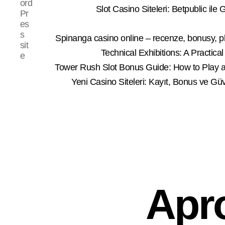
ord
Slot Casino Siteleri: Betpublic il
Pr
es
s
Spinanga casino online – recenze, bonusy, p
sit
Technical Exhibitions: A Practica
e
Tower Rush Slot Bonus Guide: How to Play 
Yeni Casino Siteleri: Kayıt, Bonus ve Güv
Apr