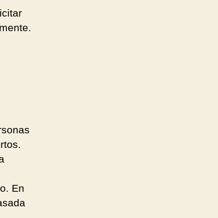
citar
lmente.
ersonas
rtos.
a
do. En
basada