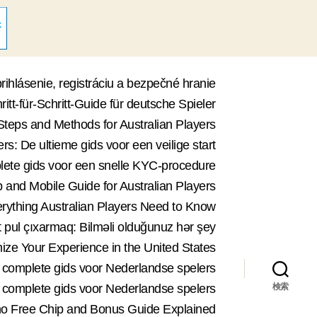
ihlásenie, registráciu a bezpečné hranie
tt‑für‑Schritt‑Guide für deutsche Spieler
teps and Methods for Australian Players
rs: De ultieme gids voor een veilige start
mplete gids voor een snelle KYC-procedure
 and Mobile Guide for Australian Players
rything Australian Players Need to Know
 pul çıxarmaq: Bilməli olduğunuz hər şey
ize Your Experience in the United States
complete gids voor Nederlandse spelers
complete gids voor Nederlandse spelers
検索
no Free Chip and Bonus Guide Explained