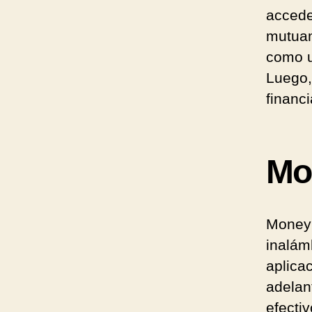
accede
mutuam
como u
Luego, 
financi
Mo
MoneyL
inalám
aplica
adelan
efecti