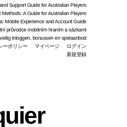
and Support Guide for Australian Players
Methods: A Guide for Australian Players
ia: Mobile Experience and Account Guide
etní průvodce mobilním hraním a sázkami
veilig inloggen, bonussen en spelaanbod
シーポリシー
マイページ
ログイン
新規登録
uier