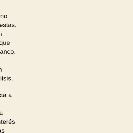
 no
estas.
n
 que
banco.
n
isis.
cta a
 a
nterés
as