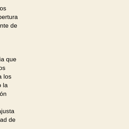
los
pertura
ente de
ia que
los
 los
 la
ión
ajusta
dad de