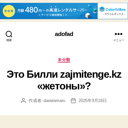
adofad
検索
メニュー
カ
未分類
テ
Это Билли zajmitenge.kz
ゴ
リ
«жетоны»?
ー
作成者:
darairamaru
2025年9月18日
投
投
稿
稿
者
日