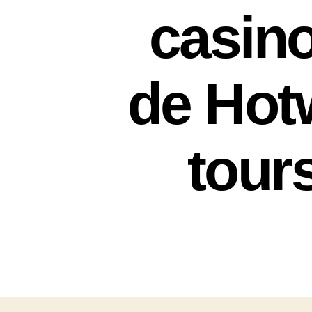
casino
de Hot
tours