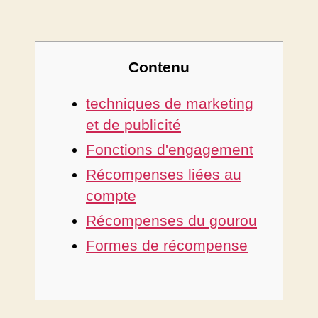
Contenu
techniques de marketing
et de publicité
Fonctions d'engagement
Récompenses liées au
compte
Récompenses du gourou
Formes de récompense