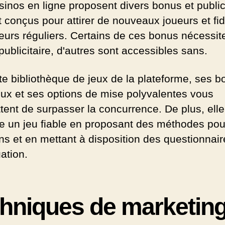
sinos en ligne proposent divers bonus et public
t conçus pour attirer de nouveaux joueurs et fid
ueurs réguliers. Certains de ces bonus nécessit
publicitaire, d'autres sont accessibles sans.
te bibliothèque de jeux de la plateforme, ses 
ux et ses options de mise polyvalentes vous
tent de surpasser la concurrence.
De plus, elle
se un jeu fiable en proposant des méthodes pou
ins et en mettant à disposition des questionnair
ation.
hniques de marketing