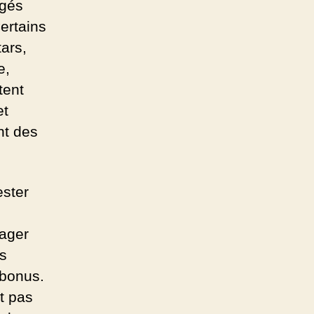
ngés
Certains
ars,
e,
tent
et
nt des
ester
ager
es
 bonus.
t pas