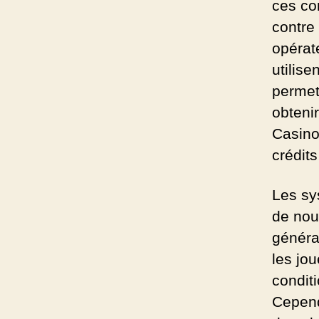
ces co
contre 
opérat
utilis
permet
obteni
Casino
crédit
Les sy
de nou
généra
les jo
condit
Cepend