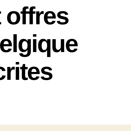
 offres
elgique
crites