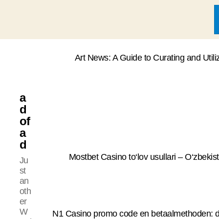
Art News: A Guide to Curating and Utili
a
d
of
a
d
Mostbet Casino to‘lov usullari – O‘zbekist
Ju
st
an
oth
er
W
N1 Casino promo code en betaalmethoden: d