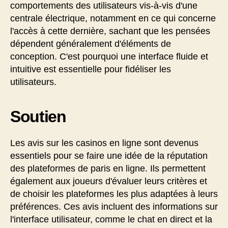
comportements des utilisateurs vis-à-vis d'une
centrale électrique, notamment en ce qui concerne
l'accès à cette dernière, sachant que les pensées
dépendent généralement d'éléments de
conception. C'est pourquoi une interface fluide et
intuitive est essentielle pour fidéliser les
utilisateurs.
Soutien
Les avis sur les casinos en ligne sont devenus
essentiels pour se faire une idée de la réputation
des plateformes de paris en ligne. Ils permettent
également aux joueurs d'évaluer leurs critères et
de choisir les plateformes les plus adaptées à leurs
préférences. Ces avis incluent des informations sur
l'interface utilisateur, comme le chat en direct et la