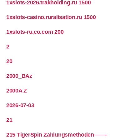
1xslots-2026.trakholding.ru 1500
1xslots-casino.ruralisation.ru 1500
1xslots-ru.co.com 200
2
20
2000_BAz
2000A Z
2026-07-03
21
215 TigerSpin Zahlungsmethoden——-