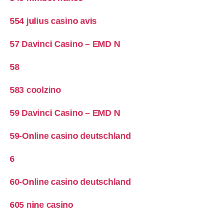
554 julius casino avis
57 Davinci Casino – EMD N
58
583 coolzino
59 Davinci Casino – EMD N
59-Online casino deutschland
6
60-Online casino deutschland
605 nine casino