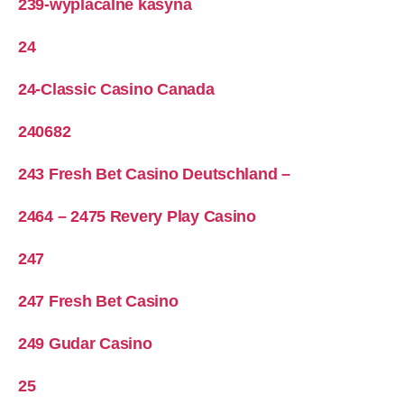
239-wyplacalne kasyna
24
24-Classic Casino Canada
240682
243 Fresh Bet Casino Deutschland –
2464 – 2475 Revery Play Casino
247
247 Fresh Bet Casino
249 Gudar Casino
25