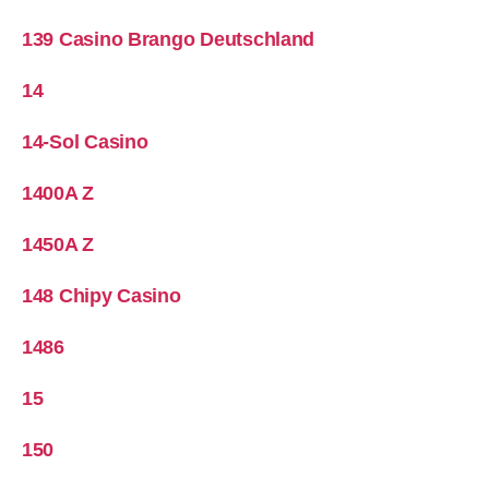
139 Casino Brango Deutschland
14
14-Sol Casino
1400A Z
1450A Z
148 Chipy Casino
1486
15
150