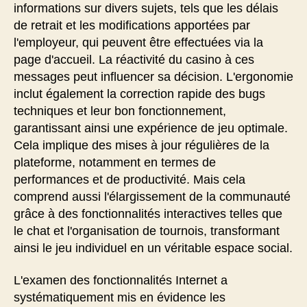
informations sur divers sujets, tels que les délais
de retrait et les modifications apportées par
l'employeur, qui peuvent être effectuées via la
page d'accueil. La réactivité du casino à ces
messages peut influencer sa décision. L'ergonomie
inclut également la correction rapide des bugs
techniques et leur bon fonctionnement,
garantissant ainsi une expérience de jeu optimale.
Cela implique des mises à jour régulières de la
plateforme, notamment en termes de
performances et de productivité. Mais cela
comprend aussi l'élargissement de la communauté
grâce à des fonctionnalités interactives telles que
le chat et l'organisation de tournois, transformant
ainsi le jeu individuel en un véritable espace social.
L'examen des fonctionnalités Internet a
systématiquement mis en évidence les