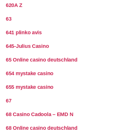
620A Z
63
641 plinko avis
645-Julius Casino
65 Online casino deutschland
654 mystake casino
655 mystake casino
67
68 Casino Cadoola – EMD N
68 Online casino deutschland