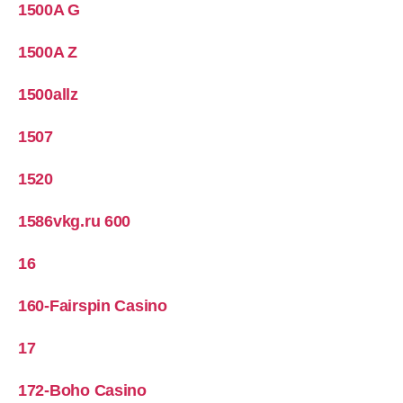
1500A G
1500A Z
1500allz
1507
1520
1586vkg.ru 600
16
160-Fairspin Casino
17
172-Boho Casino