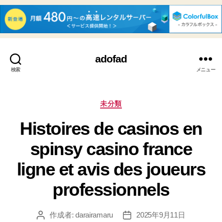
adofad
検索
メニュー
カ
未分類
テ
Histoires de casinos en
ゴ
リ
spinsy casino france
ー
ligne et avis des joueurs
professionnels
作成者:
darairamaru
2025年9月11日
投
投