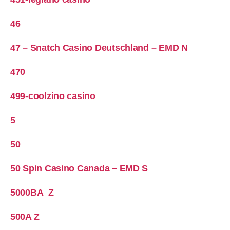
46
47 – Snatch Casino Deutschland – EMD N
470
499-coolzino casino
5
50
50 Spin Casino Canada – EMD S
5000BA_Z
500A Z