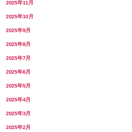
2025年11月
2025年10月
2025年9月
2025年8月
2025年7月
2025年6月
2025年5月
2025年4月
2025年3月
2025年2月