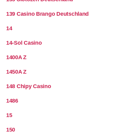
139 Casino Brango Deutschland
14
14-Sol Casino
1400A Z
1450A Z
148 Chipy Casino
1486
15
150