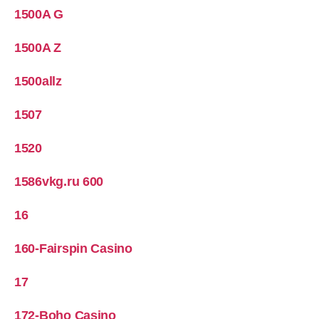
1500A G
1500A Z
1500allz
1507
1520
1586vkg.ru 600
16
160-Fairspin Casino
17
172-Boho Casino