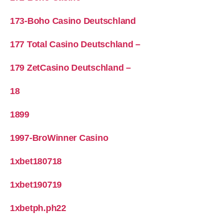
173-Boho Casino Deutschland
177 Total Casino Deutschland –
179 ZetCasino Deutschland –
18
1899
1997-BroWinner Casino
1xbet180718
1xbet190719
1xbetph.ph22