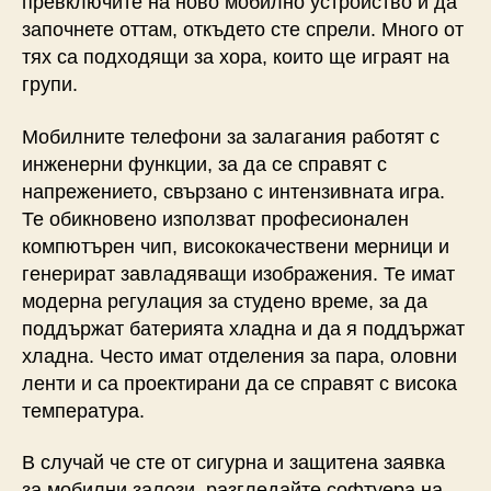
превключите на ново мобилно устройство и да
започнете оттам, откъдето сте спрели. Много от
тях са подходящи за хора, които ще играят на
групи.
Мобилните телефони за залагания работят с
инженерни функции, за да се справят с
напрежението, свързано с интензивната игра.
Те обикновено използват професионален
компютърен чип, висококачествени мерници и
генерират завладяващи изображения. Те имат
модерна регулация за студено време, за да
поддържат батерията хладна и да я поддържат
хладна. Често имат отделения за пара, оловни
ленти и са проектирани да се справят с висока
температура.
В случай че сте от сигурна и защитена заявка
за мобилни залози, разгледайте софтуера на