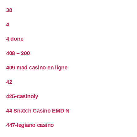
38
4
4 done
408 – 200
409 mad casino en ligne
42
425-casinoly
44 Snatch Casino EMD N
447-legiano casino