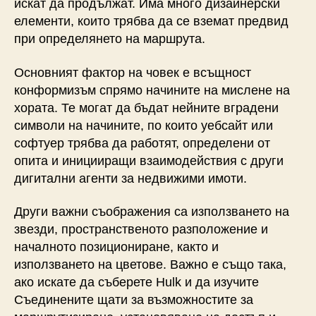
искат да продължат. Има много дизайнерски
елементи, които трябва да се вземат предвид
при определянето на маршрута.
Основният фактор на човек е всъщност
конформизъм спрямо начините на мислене на
хората. Те могат да бъдат нейните вградени
символи на начините, по които уебсайт или
софтуер трябва да работят, определени от
опита и иницииращи взаимодействия с други
дигитални агенти за недвижими имоти.
Други важни съображения са използването на
звезди, пространственото разположение и
началното позициониране, както и
използването на цветове. Важно е също така,
ако искате да съберете Hulk и да изучите
Съединените щати за възможностите за