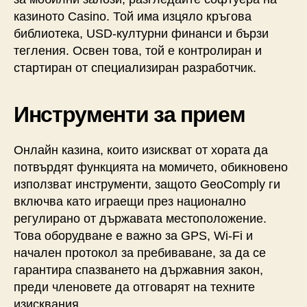
казиното Casino. Той има изцяло кръгова
библиотека, USD-културни финанси и бързи
тегления. Освен това, той е контролиран и
стартиран от специализиран разработчик.
Инструменти за прием
Онлайн казина, които изискват от хората да
потвърдят функцията на момичето, обикновено
използват инструменти, защото GeoComply ги
включва като играещи през национално
регулирано от държавата местоположение.
Това оборудване е важно за GPS, Wi-Fi и
начален протокол за пребиваване, за да се
гарантира спазването на държавния закон,
преди членовете да отговарят на техните
изисквания.