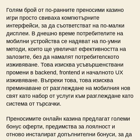
Голям брой от по-ранните преносими казино
игри просто свиваха компютърните
интерфейси, за да съответстват на по-малки
дисплеи. В днешно време потребителите на
мобилни устройства се надяват на по-умни
методи, които ще увеличат ефективността на
залозите, без да намалят потребителското
изживяване. Това изисква усъвършенствани
промени в backend, frontend и началното UX
изживяване. Въпреки това, това изисква
преминаване от разглеждане на мобилния нов
свят като набор от услуги към разглеждане като
система от търсачки.
Преносимите онлайн казина предлагат големи
бонус оферти, предимства за лоялност и
отново инсталират допълнителни бонуси, за да