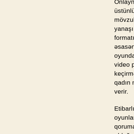
Onlayn
üstünl
mövzula
yanaşı
formatı
əsasən
oyunda
video 
keçirm
qadın 
verir.
Etibar
oyunla
qoruma