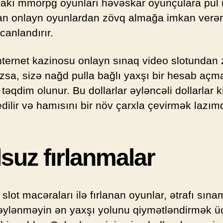
akı mmorpg oyunları həvəskar oyunçulara pul r
n onlayn oyunlardan zövq almağa imkan verə
 canlandırır.
nternet kazinosu onlayn sınaq video slotundan
nızsa, sizə nağd pulla bağlı yaxşı bir hesab açm
 təqdim olunur.
Bu dollarlar əyləncəli dollarlar k
edilir və hamısını bir növ çarxla çevirmək lazımd
suz fırlanmalar
slot macəraları ilə fırlanan oyunlar, ətrafı sın
əylənməyin ən yaxşı yolunu qiymətləndirmək ü