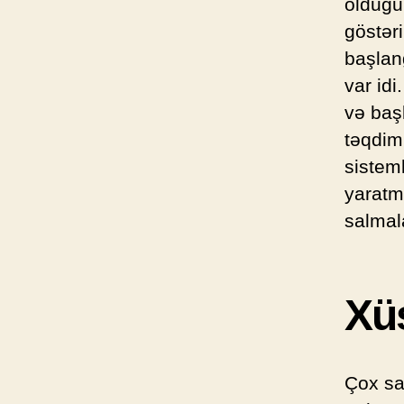
olduğu 
göstəri
başlan
var idi
və başl
təqdim
sisteml
yaratm
salmala
Xüs
Çox say