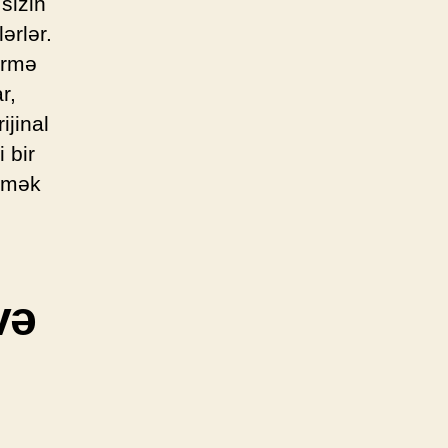
sizin
rlər.
ərmə
r,
ijinal
 bir
ənmək
və