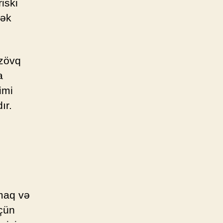
iski
rək
 zövq
a
imi
ır.
amaq və
çün