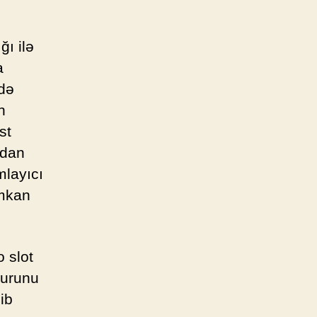
ğı ilə
a
 də
n
st
qdan
mlayıcı
imkan
 slot
turunu
ib