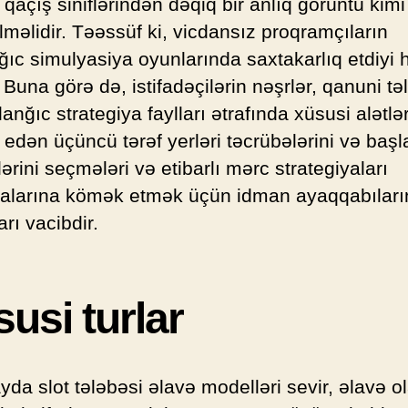
qaçış siniflərindən dəqiq bir anlıq görüntü kimi
lməlidir. Təəssüf ki, vicdansız proqramçıların
ğıc simulyasiya oyunlarında saxtakarlıq etdiyi h
. Buna görə də, istifadəçilərin nəşrlər, qanuni tə
anğıc strategiya faylları ətrafında xüsusi alətlə
 edən üçüncü tərəf yerləri təcrübələrini və başl
ərini seçmələri və etibarlı mərc strategiyaları
alarına kömək etmək üçün idman ayaqqabıların
rı vacibdir.
usi turlar
da slot tələbəsi əlavə modelləri sevir, əlavə o