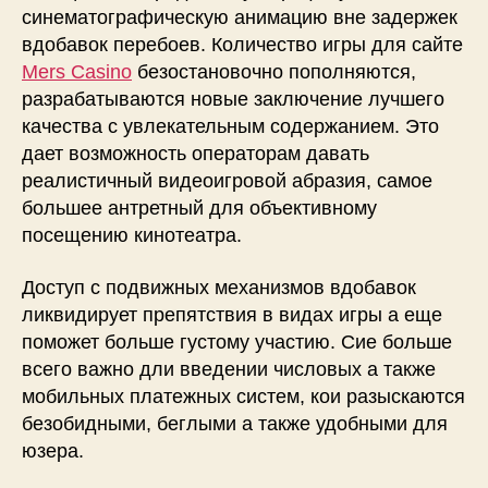
синематографическую анимацию вне задержек
вдобавок перебоев. Количество игры для сайте
Mers Casino
безостановочно пополняются,
разрабатываются новые заключение лучшего
качества с увлекательным содержанием. Это
дает возможность операторам давать
реалистичный видеоигровой абразия, самое
большее антретный для объективному
посещению кинотеатра.
Доступ с подвижных механизмов вдобавок
ликвидирует препятствия в видах игры а еще
поможет больше густому участию. Сие больше
всего важно дли введении числовых а также
мобильных платежных систем, кои разыскаются
безобидными, беглыми а также удобными для
юзера.