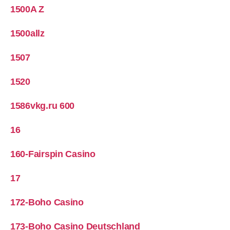
1500A Z
1500allz
1507
1520
1586vkg.ru 600
16
160-Fairspin Casino
17
172-Boho Casino
173-Boho Casino Deutschland