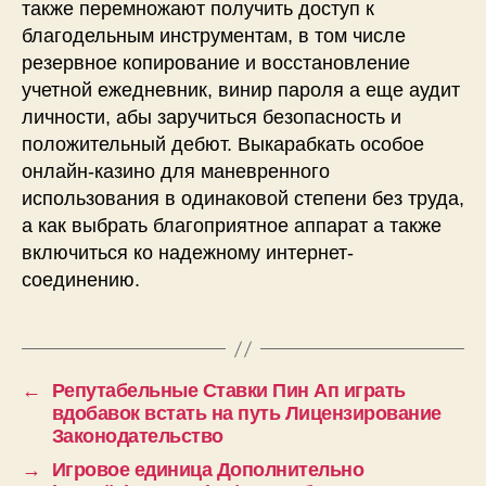
также перемножают получить доступ к
благодельным инструментам, в том числе
резервное копирование и восстановление
учетной ежедневник, винир пароля а еще аудит
личности, абы заручиться безопасность и
положительный дебют. Выкарабкать особое
онлайн-казино для маневренного
использования в одинаковой степени без труда,
а как выбрать благоприятное аппарат а также
включиться ко надежному интернет-
соединению.
←
Репутабельные Ставки Пин Ап играть
вдобавок встать на путь Лицензирование
Законодательство
→
Игровое единица Дополнительно