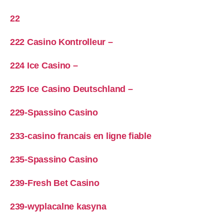
22
222 Casino Kontrolleur –
224 Ice Casino –
225 Ice Casino Deutschland –
229-Spassino Casino
233-casino francais en ligne fiable
235-Spassino Casino
239-Fresh Bet Casino
239-wyplacalne kasyna