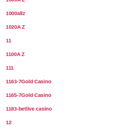
1000allz
1020A Z
11
1100A Z
111
1163-7Gold Casino
1165-7Gold Casino
1183-betlive casino
12