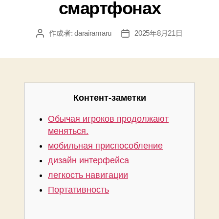
смартфонах
作成者:
darairamaru
2025年8月21日
投
投
稿
稿
者
日
Контент-заметки
Обычая игроков продолжают
меняться.
мобильная приспособление
дизайн интерфейса
легкость навигации
Портативность