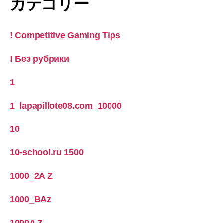
カテゴリー
! Competitive Gaming Tips
! Без рубрики
1
1_lapapillote08.com_10000
10
10-school.ru 1500
1000_2A Z
1000_BAz
1000A Z