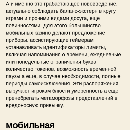
А и именно это грабастающее нововведение,
актуально соблюдать баланс-экстерн в кругу
играми и прочими видами досуга, еще
повинностями. Для этого большинство
мобильных казино делают предложение
приборы, ассистирующие геймерам
устанавливать идентификаторы лимиты,
включая напоминания о времени, ежедневные
или понедельные ограничения буква
количество токенов, возможность временной
паузы а еще, в случае необходимости, полные
периоды самоисключения. Эти распоряжения
выручают игрокам блюсти умеренность а еще
пренебрегать метаморфозы представлений в
вредоносную привычку.
мобильная