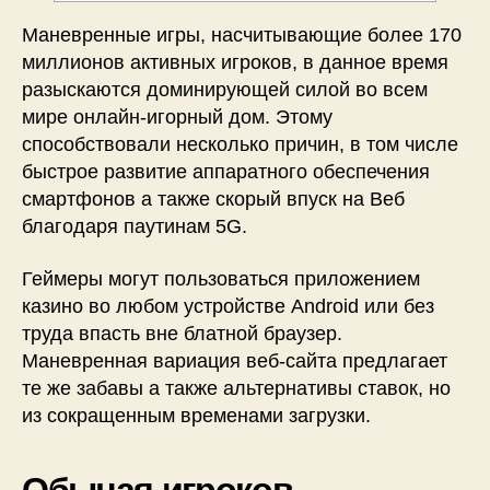
Маневренные игры, насчитывающие более 170
миллионов активных игроков, в данное время
разыскаются доминирующей силой во всем
мире онлайн-игорный дом. Этому
способствовали несколько причин, в том числе
быстрое развитие аппаратного обеспечения
смартфонов а также скорый впуск на Веб
благодаря паутинам 5G.
Геймеры могут пользоваться приложением
казино во любом устройстве Android или без
труда впасть вне блатной браузер.
Маневренная вариация веб-сайта предлагает
те же забавы а также альтернативы ставок, но
из сокращенным временами загрузки.
Обычая игроков