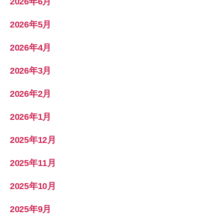
2026年6月
2026年5月
2026年4月
2026年3月
2026年2月
2026年1月
2025年12月
2025年11月
2025年10月
2025年9月