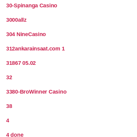
30-Spinanga Casino
3000allz
304 NineCasino
312ankarainsaat.com 1
31867 05.02
32
3380-BroWinner Casino
38
4
4 done