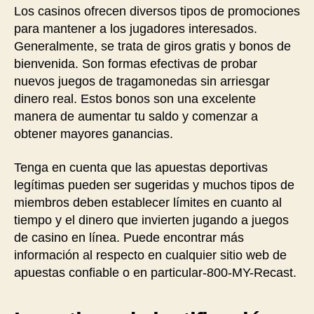
Los casinos ofrecen diversos tipos de promociones
para mantener a los jugadores interesados.
Generalmente, se trata de giros gratis y bonos de
bienvenida. Son formas efectivas de probar
nuevos juegos de tragamonedas sin arriesgar
dinero real.
Estos bonos son una excelente
manera de aumentar tu saldo y comenzar a
obtener mayores ganancias.
Tenga en cuenta que las apuestas deportivas
legítimas pueden ser sugeridas y muchos tipos de
miembros deben establecer límites en cuanto al
tiempo y el dinero que invierten jugando a juegos
de casino en línea. Puede encontrar más
información al respecto en cualquier sitio web de
apuestas confiable o en particular-800-MY-Recast.