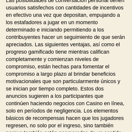
Las posibilidades de conversación personal tienen
usuarios satisfechos con cantidades de incentivos
en efectivo una vez que depositan, empujando a
los estafadores a jugar en un momento
determinado e iniciando permitiendo a los
contribuyentes hacer un seguimiento de que serán
apreciados. Las siguientes ventajas, así como el
progreso gamificado tiene mientras califican
completamente y comienzan niveles de
compromiso, están hechas para fomentar el
compromiso a largo plazo al brindar beneficios
motivacionales que son particularmente únicos y
se inician por tiempo completo. Estos dos
anuncios sugieren a los participantes que
continúen haciendo negocios con Casino en línea,
solo en períodos de negligencia. Los elementos
básicos de recompensas hacen que los jugadores
regresen, no solo por el ingreso, sino también