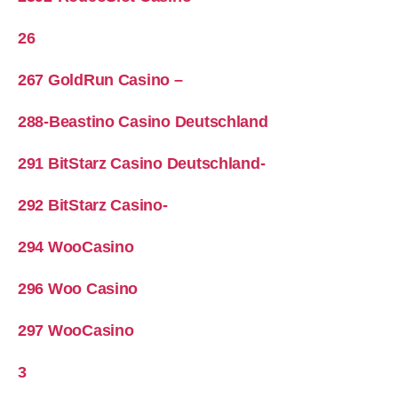
26
267 GoldRun Casino –
288-Beastino Casino Deutschland
291 BitStarz Casino Deutschland-
292 BitStarz Casino-
294 WooCasino
296 Woo Casino
297 WooCasino
3