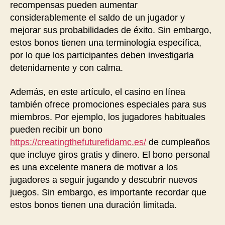
recompensas pueden aumentar
considerablemente el saldo de un jugador y
mejorar sus probabilidades de éxito. Sin embargo,
estos bonos tienen una terminología específica,
por lo que los participantes deben investigarla
detenidamente y con calma.
Además, en este artículo, el casino en línea
también ofrece promociones especiales para sus
miembros. Por ejemplo, los jugadores habituales
pueden recibir un bono
https://creatingthefuturefidamc.es/
de cumpleaños
que incluye giros gratis y dinero. El bono personal
es una excelente manera de motivar a los
jugadores a seguir jugando y descubrir nuevos
juegos. Sin embargo, es importante recordar que
estos bonos tienen una duración limitada.