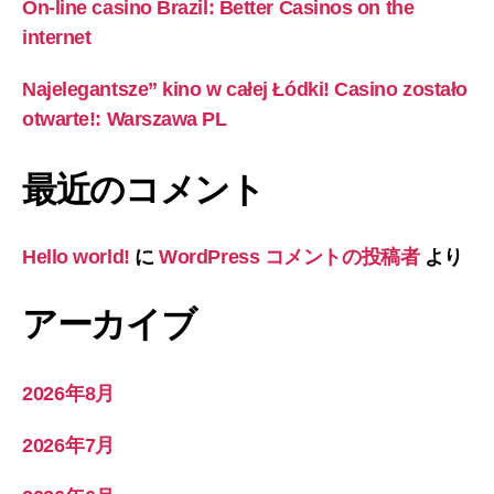
On-line casino Brazil: Better Casinos on the
internet
Najelegantsze” kino w całej Łódki! Casino zostało
otwarte!: Warszawa PL
最近のコメント
Hello world!
に
WordPress コメントの投稿者
より
アーカイブ
2026年8月
2026年7月