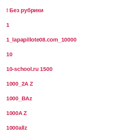
! Без рубрики
1
1_lapapillote08.com_10000
10
10-school.ru 1500
1000_2A Z
1000_BAz
1000A Z
1000allz