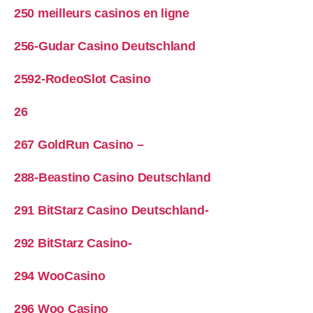
250 meilleurs casinos en ligne
256-Gudar Casino Deutschland
2592-RodeoSlot Casino
26
267 GoldRun Casino –
288-Beastino Casino Deutschland
291 BitStarz Casino Deutschland-
292 BitStarz Casino-
294 WooCasino
296 Woo Casino