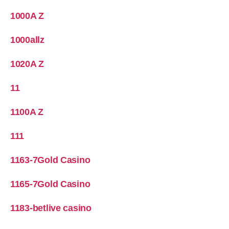
1000A Z
1000allz
1020A Z
11
1100A Z
111
1163-7Gold Casino
1165-7Gold Casino
1183-betlive casino