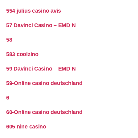
554 julius casino avis
57 Davinci Casino – EMD N
58
583 coolzino
59 Davinci Casino – EMD N
59-Online casino deutschland
6
60-Online casino deutschland
605 nine casino