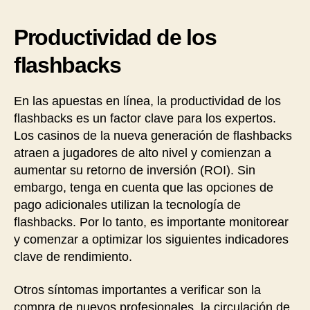
Productividad de los
flashbacks
En las apuestas en línea, la productividad de los
flashbacks es un factor clave para los expertos.
Los casinos de la nueva generación de flashbacks
atraen a jugadores de alto nivel y comienzan a
aumentar su retorno de inversión (ROI). Sin
embargo, tenga en cuenta que las opciones de
pago adicionales utilizan la tecnología de
flashbacks. Por lo tanto, es importante monitorear
y comenzar a optimizar los siguientes indicadores
clave de rendimiento.
Otros síntomas importantes a verificar son la
compra de nuevos profesionales, la circulación de