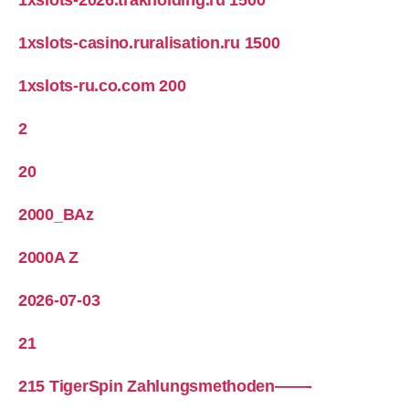
1xslots-2026.trakholding.ru 1500
1xslots-casino.ruralisation.ru 1500
1xslots-ru.co.com 200
2
20
2000_BAz
2000A Z
2026-07-03
21
215 TigerSpin Zahlungsmethoden——-