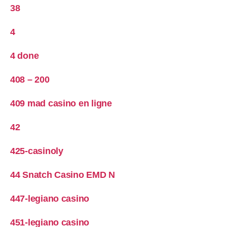
38
4
4 done
408 – 200
409 mad casino en ligne
42
425-casinoly
44 Snatch Casino EMD N
447-legiano casino
451-legiano casino