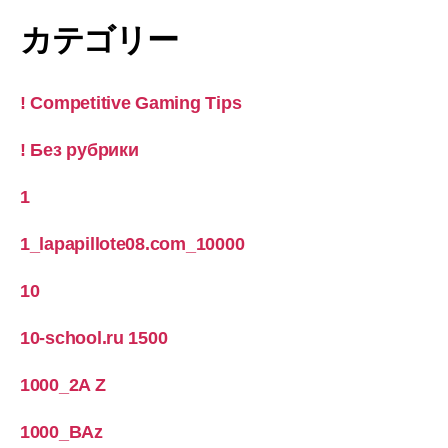
カテゴリー
! Competitive Gaming Tips
! Без рубрики
1
1_lapapillote08.com_10000
10
10-school.ru 1500
1000_2A Z
1000_BAz