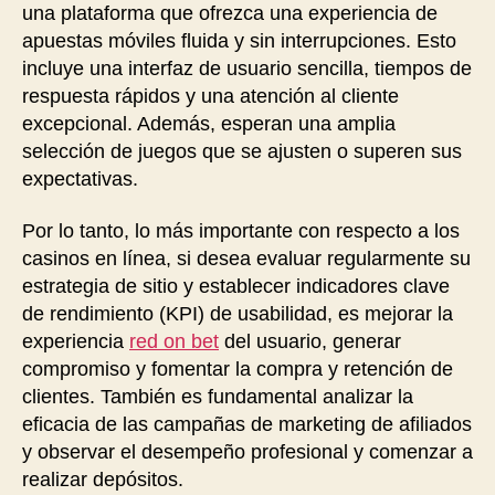
una plataforma que ofrezca una experiencia de
apuestas móviles fluida y sin interrupciones. Esto
incluye una interfaz de usuario sencilla, tiempos de
respuesta rápidos y una atención al cliente
excepcional. Además, esperan una amplia
selección de juegos que se ajusten o superen sus
expectativas.
Por lo tanto, lo más importante con respecto a los
casinos en línea, si desea evaluar regularmente su
estrategia de sitio y establecer indicadores clave
de rendimiento (KPI) de usabilidad, es mejorar la
experiencia
red on bet
del usuario, generar
compromiso y fomentar la compra y retención de
clientes. También es fundamental analizar la
eficacia de las campañas de marketing de afiliados
y observar el desempeño profesional y comenzar a
realizar depósitos.