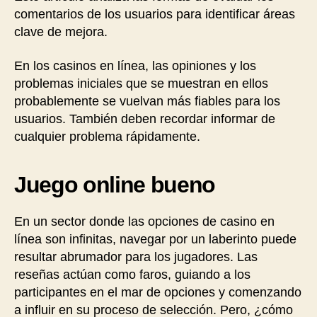
comentarios de los usuarios para identificar áreas
clave de mejora.
En los casinos en línea, las opiniones y los
problemas iniciales que se muestran en ellos
probablemente se vuelvan más fiables para los
usuarios.
También deben recordar informar de
cualquier problema rápidamente.
Juego online bueno
En un sector donde las opciones de casino en
línea son infinitas, navegar por un laberinto puede
resultar abrumador para los jugadores. Las
reseñas actúan como faros, guiando a los
participantes en el mar de opciones y comenzando
a influir en su proceso de selección. Pero, ¿cómo