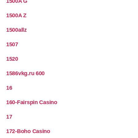
1500A G
1500A Z
1500allz
1507
1520
1586vkg.ru 600
16
160-Fairspin Casino
17
172-Boho Casino